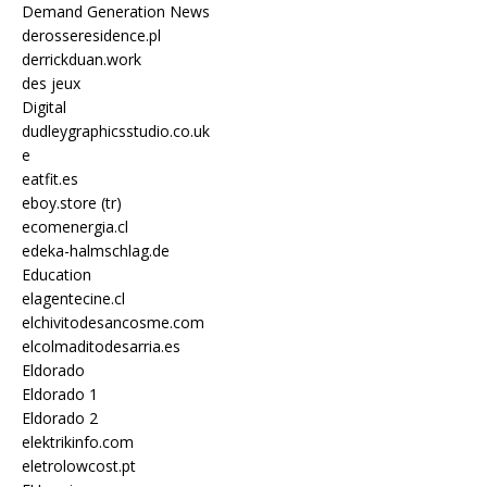
Demand Generation News
derosseresidence.pl
derrickduan.work
des jeux
Digital
dudleygraphicsstudio.co.uk
e
eatfit.es
eboy.store (tr)
ecomenergia.cl
edeka-halmschlag.de
Education
elagentecine.cl
elchivitodesancosme.com
elcolmaditodesarria.es
Eldorado
Eldorado 1
Eldorado 2
elektrikinfo.com
eletrolowcost.pt