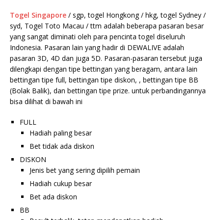
Togel Singapore
/ sgp, togel Hongkong / hkg, togel Sydney /
syd, Togel Toto Macau / ttm adalah beberapa pasaran besar
yang sangat diminati oleh para pencinta togel diseluruh
Indonesia. Pasaran lain yang hadir di DEWALIVE adalah
pasaran 3D, 4D dan juga 5D. Pasaran-pasaran tersebut juga
dilengkapi dengan tipe bettingan yang beragam, antara lain
bettingan tipe full, bettingan tipe diskon, , bettingan tipe BB
(Bolak Balik), dan bettingan tipe prize. untuk perbandingannya
bisa dilihat di bawah ini
FULL
Hadiah paling besar
Bet tidak ada diskon
DISKON
Jenis bet yang sering dipilih pemain
Hadiah cukup besar
Bet ada diskon
BB