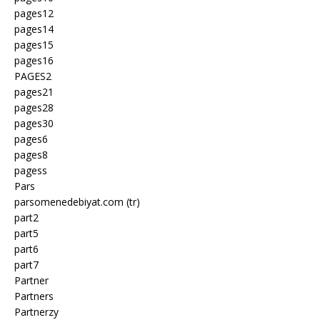
pages12
pages14
pages15
pages16
PAGES2
pages21
pages28
pages30
pages6
pages8
pagess
Pars
parsomenedebiyat.com (tr)
part2
part5
part6
part7
Partner
Partners
Partnerzy