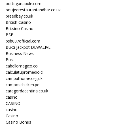
botteganapule.com
boujeerestaurantandbar.co.uk
breedbay.co.uk
British Casino
Britsino Casino
BSB
bsb007official.com
Bukti Jackpot DEWALIVE
Business News
Bust
cabellomagico.co
calculatupromedio.cl
campathome.org.uk
camposchicken.pe
caragordacantina.co.uk
casino
CASINO
casino
Casino
Casino Bonus