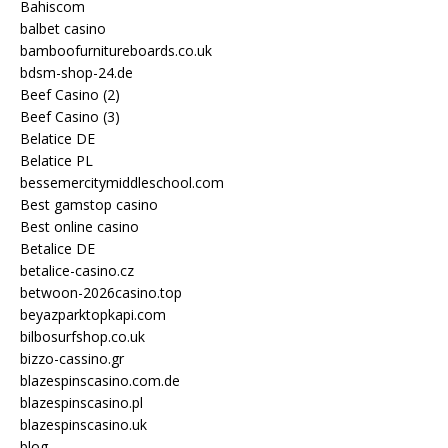
Bahiscom
balbet casino
bamboofurnitureboards.co.uk
bdsm-shop-24.de
Beef Casino (2)
Beef Casino (3)
Belatice DE
Belatice PL
bessemercitymiddleschool.com
Best gamstop casino
Best online casino
Betalice DE
betalice-casino.cz
betwoon-2026casino.top
beyazparktopkapi.com
bilbosurfshop.co.uk
bizzo-cassino.gr
blazespinscasino.com.de
blazespinscasino.pl
blazespinscasino.uk
blog