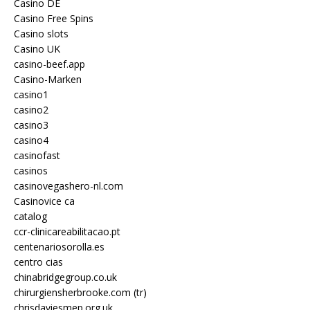
Casino DE
Casino Free Spins
Casino slots
Casino UK
casino-beef.app
Casino-Marken
casino1
casino2
casino3
casino4
casinofast
casinos
casinovegashero-nl.com
Casinovice ca
catalog
ccr-clinicareabilitacao.pt
centenariosorolla.es
centro cias
chinabridgegroup.co.uk
chirurgiensherbrooke.com (tr)
chrisdaviesmep.org.uk