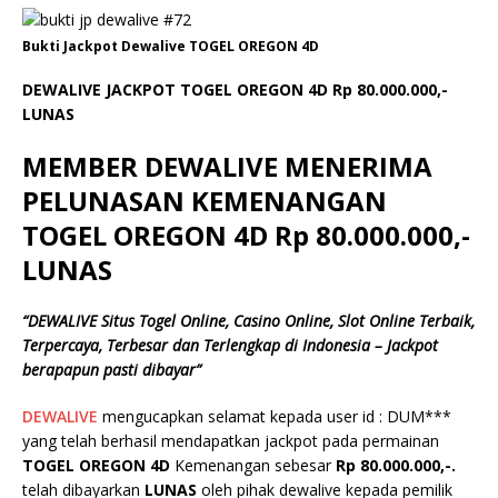
Bukti Jackpot Dewalive TOGEL OREGON 4D
DEWALIVE JACKPOT TOGEL OREGON 4D Rp 80.000.000,-
LUNAS
MEMBER DEWALIVE MENERIMA
PELUNASAN KEMENANGAN
TOGEL OREGON 4D Rp 80.000.000,-
LUNAS
“
DEWALIVE
Situs Togel Online, Casino Online, Slot Online Terbaik,
Terpercaya, Terbesar dan Terlengkap di Indonesia – Jackpot
berapapun pasti dibayar”
DEWALIVE
mengucapkan selamat kepada user id : DUM***
yang telah berhasil mendapatkan jackpot pada permainan
TOGEL OREGON 4D
Kemenangan sebesar
Rp 80.000.000,-.
telah dibayarkan
LUNAS
oleh pihak dewalive kepada pemilik