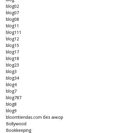
blog02
blog07
blog08
blog11
blog111
blog12
blog15
blog17
blog18
blog23
blog3
blog34
blog4
blog7
blog787
blog8
blog9
bloomtiendas.com без анкор
Bollywood
Bookkeeping