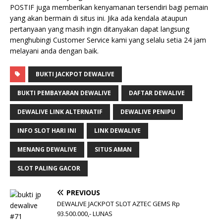
POSTIF juga memberikan kenyamanan tersendiri bagi pemain
yang akan bermain di situs ini. Jika ada kendala ataupun
pertanyaan yang masih ingin ditanyakan dapat langsung
menghubingi Customer Service kami yang selalu setia 24 jam
melayani anda dengan baik.
BUKTI JACKPOT DEWALIVE
BUKTI PEMBAYARAN DEWALIVE
DAFTAR DEWALIVE
DEWALIVE LINK ALTERNATIF
DEWALIVE PENIPU
INFO SLOT HARI INI
LINK DEWALIVE
MENANG DEWALIVE
SITUS AMAN
SLOT PALING GACOR
PREVIOUS
DEWALIVE JACKPOT SLOT AZTEC GEMS Rp
93.500.000,- LUNAS