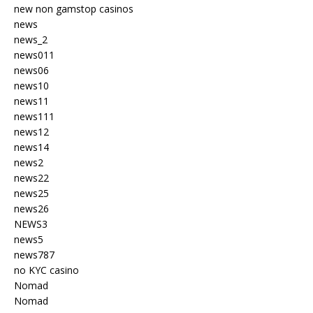
new non gamstop casinos
news
news_2
news011
news06
news10
news11
news111
news12
news14
news2
news22
news25
news26
NEWS3
news5
news787
no KYC casino
Nomad
Nomad