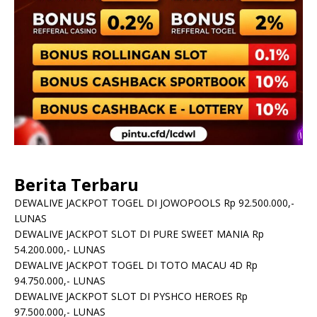
Berita Terbaru
DEWALIVE JACKPOT TOGEL DI JOWOPOOLS Rp 92.500.000,-
LUNAS
DEWALIVE JACKPOT SLOT DI PURE SWEET MANIA Rp
54.200.000,- LUNAS
DEWALIVE JACKPOT TOGEL DI TOTO MACAU 4D Rp
94.750.000,- LUNAS
DEWALIVE JACKPOT SLOT DI PYSHCO HEROES Rp
97.500.000,- LUNAS