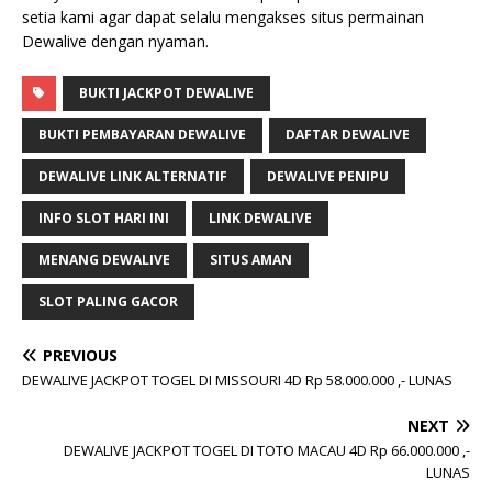
setia kami agar dapat selalu mengakses situs permainan
Dewalive dengan nyaman.
BUKTI JACKPOT DEWALIVE
BUKTI PEMBAYARAN DEWALIVE
DAFTAR DEWALIVE
DEWALIVE LINK ALTERNATIF
DEWALIVE PENIPU
INFO SLOT HARI INI
LINK DEWALIVE
MENANG DEWALIVE
SITUS AMAN
SLOT PALING GACOR
PREVIOUS
DEWALIVE JACKPOT TOGEL DI MISSOURI 4D Rp 58.000.000 ,- LUNAS
NEXT
DEWALIVE JACKPOT TOGEL DI TOTO MACAU 4D Rp 66.000.000 ,-
LUNAS