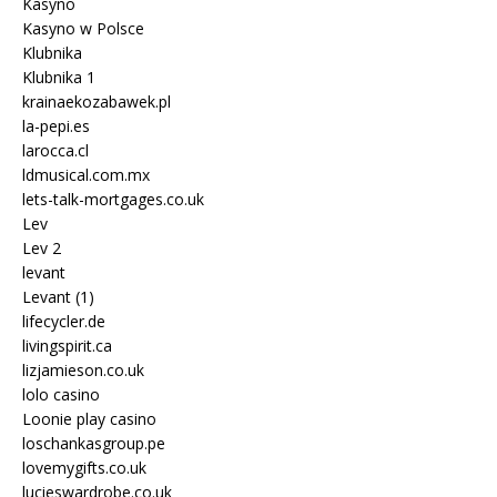
Kasyno
Kasyno w Polsce
Klubnika
Klubnika 1
krainaekozabawek.pl
la-pepi.es
larocca.cl
ldmusical.com.mx
lets-talk-mortgages.co.uk
Lev
Lev 2
levant
Levant (1)
lifecycler.de
livingspirit.ca
lizjamieson.co.uk
lolo casino
Loonie play casino
loschankasgroup.pe
lovemygifts.co.uk
lucieswardrobe.co.uk