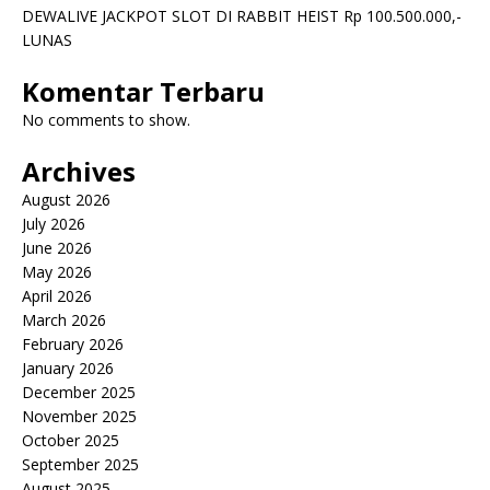
DEWALIVE JACKPOT SLOT DI RABBIT HEIST Rp 100.500.000,-
LUNAS
Komentar Terbaru
No comments to show.
Archives
August 2026
July 2026
June 2026
May 2026
April 2026
March 2026
February 2026
January 2026
December 2025
November 2025
October 2025
September 2025
August 2025