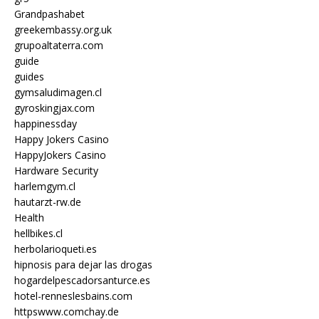
Grandpashabet
greekembassy.org.uk
grupoaltaterra.com
guide
guides
gymsaludimagen.cl
gyroskingjax.com
happinessday
Happy Jokers Casino
HappyJokers Casino
Hardware Security
harlemgym.cl
hautarzt-rw.de
Health
hellbikes.cl
herbolarioqueti.es
hipnosis para dejar las drogas
hogardelpescadorsanturce.es
hotel-renneslesbains.com
httpswww.comchay.de