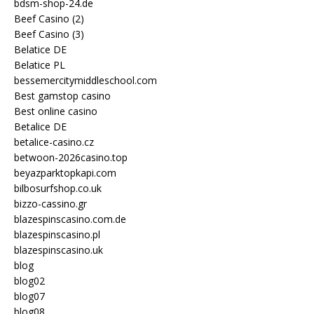
bdsm-shop-24.de
Beef Casino (2)
Beef Casino (3)
Belatice DE
Belatice PL
bessemercitymiddleschool.com
Best gamstop casino
Best online casino
Betalice DE
betalice-casino.cz
betwoon-2026casino.top
beyazparktopkapi.com
bilbosurfshop.co.uk
bizzo-cassino.gr
blazespinscasino.com.de
blazespinscasino.pl
blazespinscasino.uk
blog
blog02
blog07
blog08