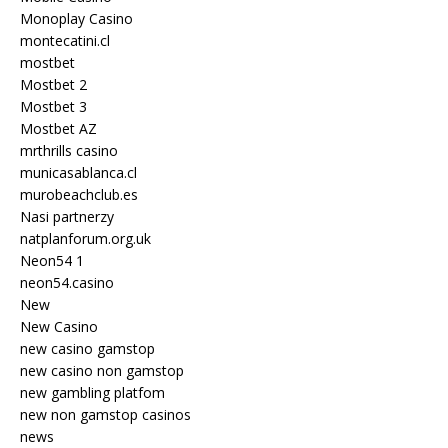
Monoplay Casino
montecatini.cl
mostbet
Mostbet 2
Mostbet 3
Mostbet AZ
mrthrills casino
municasablanca.cl
murobeachclub.es
Nasi partnerzy
natplanforum.org.uk
Neon54 1
neon54.casino
New
New Casino
new casino gamstop
new casino non gamstop
new gambling platfom
new non gamstop casinos
news