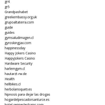
gr4
gr5
Grandpashabet
greekembassy.org.uk
grupoaltaterra.com
guide
guides
gymsaludimagen.cl
gyroskingjax.com
happinessday
Happy Jokers Casino
HappyJokers Casino
Hardware Security
harlemgym.cl
hautarzt-rw.de
Health
hellbikes.cl
herbolarioqueti.es
hipnosis para dejar las drogas
hogardelpescadorsanturce.es
hotel-renneslesbains.com