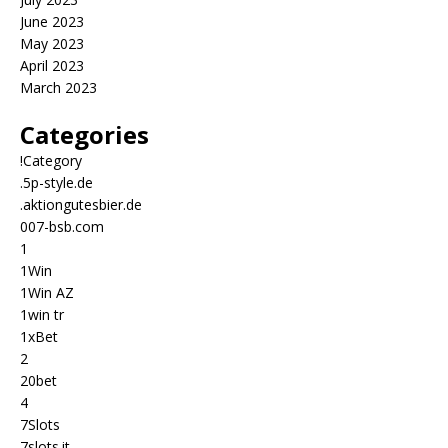
June 2023
May 2023
April 2023
March 2023
Categories
!Category
.5p-style.de
.aktiongutesbier.de
007-bsb.com
1
1Win
1Win AZ
1win tr
1xBet
2
20bet
4
7Slots
7slots.it