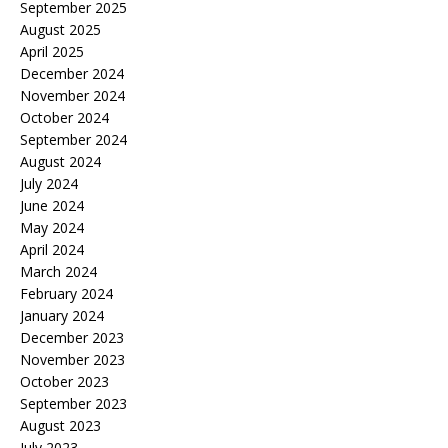
September 2025
August 2025
April 2025
December 2024
November 2024
October 2024
September 2024
August 2024
July 2024
June 2024
May 2024
April 2024
March 2024
February 2024
January 2024
December 2023
November 2023
October 2023
September 2023
August 2023
July 2023