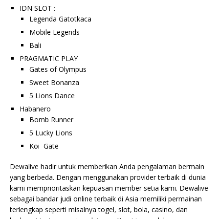
IDN SLOT :
Legenda Gatotkaca
Mobile Legends
Bali
PRAGMATIC PLAY
Gates of Olympus
Sweet Bonanza
5 Lions Dance
Habanero
Bomb Runner
5 Lucky Lions
Koi Gate
Dewalive hadir untuk memberikan Anda pengalaman bermain
yang berbeda. Dengan menggunakan provider terbaik di dunia
kami memprioritaskan kepuasan member setia kami. Dewalive
sebagai bandar judi online terbaik di Asia memiliki permainan
terlengkap seperti misalnya togel, slot, bola, casino, dan