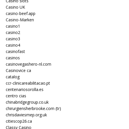
Casino slots
Casino UK
casino-beef.app
Casino-Marken
casino1
casino2
casino3
casino4
casinofast
casinos
casinovegashero-nl.com
Casinovice ca
catalog
ccr-clinicareabilitacao.pt
centenariosorolla.es
centro cias
chinabridgegroup.co.uk
chirurgiensherbrooke.com (tr)
chrisdaviesmep.org.uk
citiescop26.ca
Classy Casino