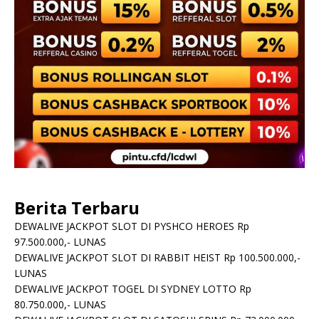
Berita Terbaru
DEWALIVE JACKPOT SLOT DI PYSHCO HEROES Rp
97.500.000,- LUNAS
DEWALIVE JACKPOT SLOT DI RABBIT HEIST Rp 100.500.000,-
LUNAS
DEWALIVE JACKPOT TOGEL DI SYDNEY LOTTO Rp
80.750.000,- LUNAS