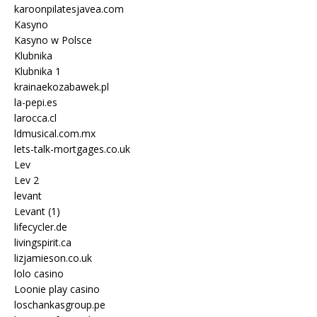
karoonpilatesjavea.com
Kasyno
Kasyno w Polsce
Klubnika
Klubnika 1
krainaekozabawek.pl
la-pepi.es
larocca.cl
ldmusical.com.mx
lets-talk-mortgages.co.uk
Lev
Lev 2
levant
Levant (1)
lifecycler.de
livingspirit.ca
lizjamieson.co.uk
lolo casino
Loonie play casino
loschankasgroup.pe