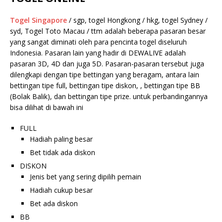
Togel Singapore
/ sgp, togel Hongkong / hkg, togel Sydney /
syd, Togel Toto Macau / ttm adalah beberapa pasaran besar
yang sangat diminati oleh para pencinta togel diseluruh
Indonesia. Pasaran lain yang hadir di DEWALIVE adalah
pasaran 3D, 4D dan juga 5D. Pasaran-pasaran tersebut juga
dilengkapi dengan tipe bettingan yang beragam, antara lain
bettingan tipe full, bettingan tipe diskon, , bettingan tipe BB
(Bolak Balik), dan bettingan tipe prize. untuk perbandingannya
bisa dilihat di bawah ini
FULL
Hadiah paling besar
Bet tidak ada diskon
DISKON
Jenis bet yang sering dipilih pemain
Hadiah cukup besar
Bet ada diskon
BB