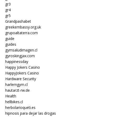
gr3
gr4
gr5
Grandpashabet
greekembassy.org.uk
grupoaltaterra.com
guide
guides
gymsaludimagen.cl
gyroskingjax.com
happinessday
Happy Jokers Casino
HappyJokers Casino
Hardware Security
harlemgym.cl
hautarzt-rw.de
Health
hellbikes.cl
herbolarioqueti.es
hipnosis para dejar las drogas