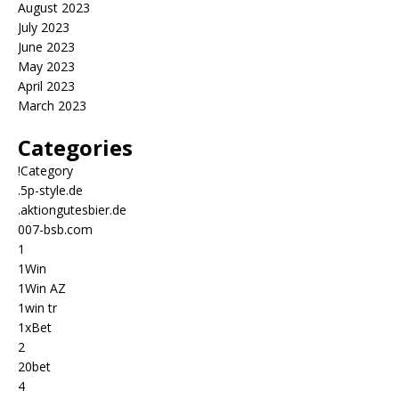
August 2023
July 2023
June 2023
May 2023
April 2023
March 2023
Categories
!Category
.5p-style.de
.aktiongutesbier.de
007-bsb.com
1
1Win
1Win AZ
1win tr
1xBet
2
20bet
4