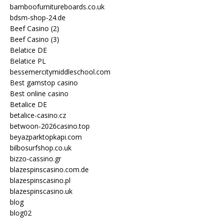
bamboofurnitureboards.co.uk
bdsm-shop-24.de
Beef Casino (2)
Beef Casino (3)
Belatice DE
Belatice PL
bessemercitymiddleschool.com
Best gamstop casino
Best online casino
Betalice DE
betalice-casino.cz
betwoon-2026casino.top
beyazparktopkapi.com
bilbosurfshop.co.uk
bizzo-cassino.gr
blazespinscasino.com.de
blazespinscasino.pl
blazespinscasino.uk
blog
blog02