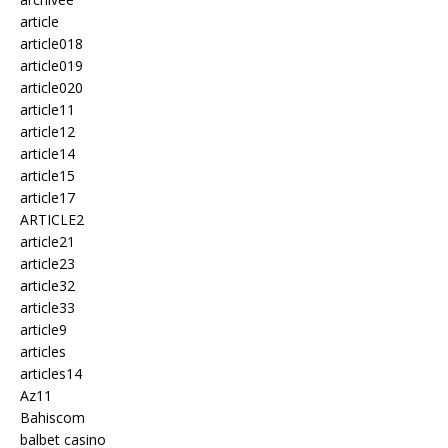
article
article018
article019
article020
article11
article12
article14
article15
article17
ARTICLE2
article21
article23
article32
article33
article9
articles
articles14
Az11
Bahiscom
balbet casino