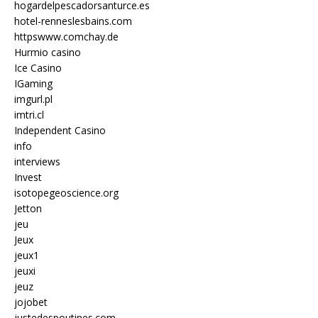
hogardelpescadorsanturce.es
hotel-renneslesbains.com
httpswww.comchay.de
Hurmio casino
Ice Casino
IGaming
imgurl.pl
imtri.cl
Independent Casino
info
interviews
Invest
isotopegeoscience.org
Jetton
jeu
Jeux
jeux1
jeuxi
jeuz
jojobet
justedespoutines.com