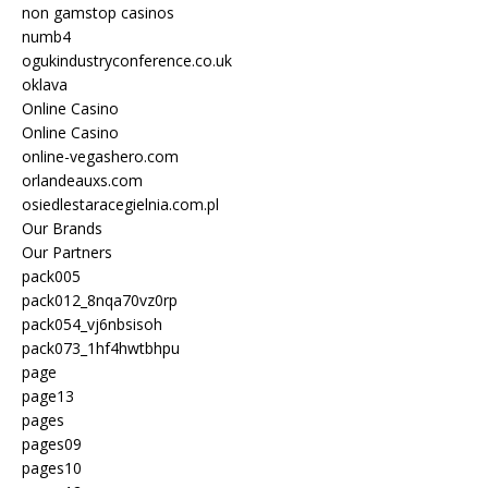
non gamstop casinos
numb4
ogukindustryconference.co.uk
oklava
Online Casino
Online Casino
online-vegashero.com
orlandeauxs.com
osiedlestaracegielnia.com.pl
Our Brands
Our Partners
pack005
pack012_8nqa70vz0rp
pack054_vj6nbsisoh
pack073_1hf4hwtbhpu
page
page13
pages
pages09
pages10