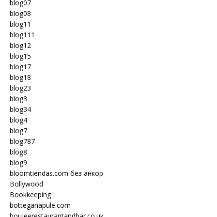
blog07
blog08
blog11
blog111
blog12
blog15
blog17
blog18
blog23
blog3
blog34
blog4
blog7
blog787
blog8
blog9
bloomtiendas.com без анкор
Bollywood
Bookkeeping
botteganapule.com
boujeerestaurantandbar.co.uk