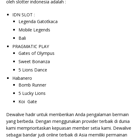
oleh slotter indonesia adalah :
IDN SLOT :
Legenda Gatotkaca
Mobile Legends
Bali
PRAGMATIC PLAY
Gates of Olympus
Sweet Bonanza
5 Lions Dance
Habanero
Bomb Runner
5 Lucky Lions
Koi Gate
Dewalive hadir untuk memberikan Anda pengalaman bermain
yang berbeda. Dengan menggunakan provider terbaik di dunia
kami memprioritaskan kepuasan member setia kami. Dewalive
sebagai bandar judi online terbaik di Asia memiliki permainan