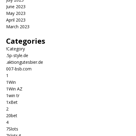
June 2023
May 2023
April 2023
March 2023
Categories
!Category
.5p-style.de
.aktiongutesbier.de
007-bsb.com
1
1Win
1Win AZ
1win tr
1xBet
2
20bet
4
7Slots
7slots.it