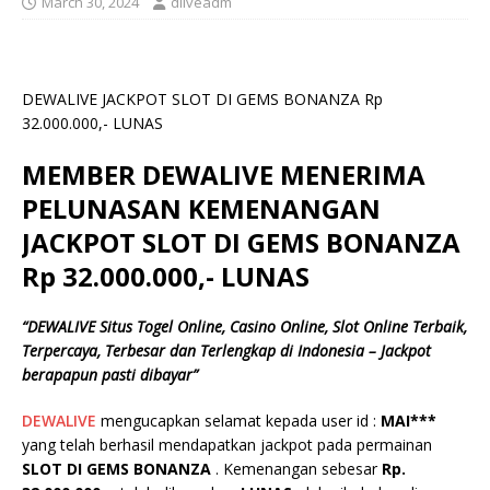
March 30, 2024
dliveadm
DEWALIVE JACKPOT SLOT DI GEMS BONANZA Rp
32.000.000,- LUNAS
MEMBER DEWALIVE MENERIMA
PELUNASAN KEMENANGAN
JACKPOT SLOT DI GEMS BONANZA
Rp 32.000.000,- LUNAS
“
DEWALIVE
Situs Togel Online, Casino Online, Slot Online Terbaik,
Terpercaya, Terbesar dan Terlengkap di Indonesia – Jackpot
berapapun pasti dibayar”
DEWALIVE
mengucapkan selamat kepada user id :
MAI***
yang telah berhasil mendapatkan jackpot pada permainan
SLOT DI GEMS BONANZA
. Kemenangan sebesar
Rp.