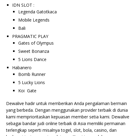
IDN SLOT :
Legenda Gatotkaca
Mobile Legends
Bali
PRAGMATIC PLAY
Gates of Olympus
Sweet Bonanza
5 Lions Dance
Habanero
Bomb Runner
5 Lucky Lions
Koi Gate
Dewalive hadir untuk memberikan Anda pengalaman bermain
yang berbeda. Dengan menggunakan provider terbaik di dunia
kami memprioritaskan kepuasan member setia kami. Dewalive
sebagai bandar judi online terbaik di Asia memiliki permainan
terlengkap seperti misalnya togel, slot, bola, casino, dan