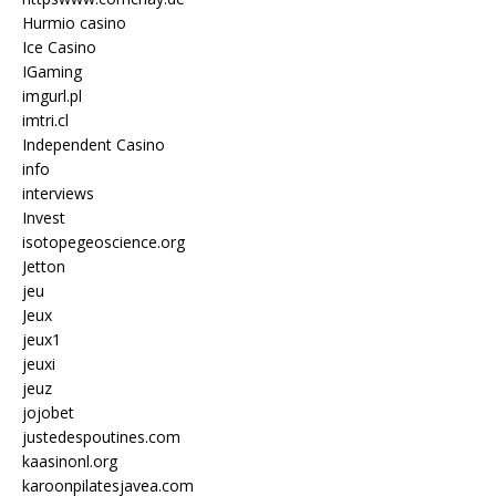
Hurmio casino
Ice Casino
IGaming
imgurl.pl
imtri.cl
Independent Casino
info
interviews
Invest
isotopegeoscience.org
Jetton
jeu
Jeux
jeux1
jeuxi
jeuz
jojobet
justedespoutines.com
kaasinonl.org
karoonpilatesjavea.com