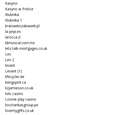
Kasyno
Kasyno w Polsce
Klubnika
Klubnika 1
krainaekozabawek.pl
la-pepi.es
larocca.cl
ldmusical.com.mx
lets-talk-mortgages.co.uk
Lev
Lev 2
levant
Levant (1)
lifecycler.de
livingspirit.ca
lizjamieson.co.uk
lolo casino
Loonie play casino
loschankasgroup.pe
lovemygifts.co.uk