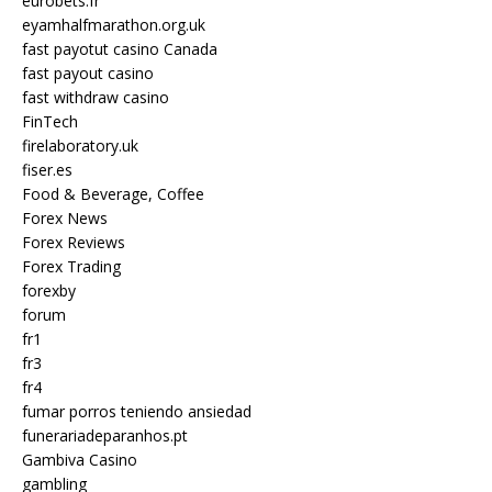
eurobets.fr
eyamhalfmarathon.org.uk
fast payotut casino Canada
fast payout casino
fast withdraw casino
FinTech
firelaboratory.uk
fiser.es
Food & Beverage, Coffee
Forex News
Forex Reviews
Forex Trading
forexby
forum
fr1
fr3
fr4
fumar porros teniendo ansiedad
funerariadeparanhos.pt
Gambiva Casino
gambling