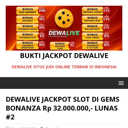
BUKTI JACKPOT DEWALIVE
DEWALIVE SITUS JUDI ONLINE TERBAIK DI INDONESIA
DEWALIVE JACKPOT SLOT DI GEMS
BONANZA Rp 32.000.000,- LUNAS
#2