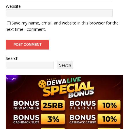
Website
Save my name, email, and website in this browser for the
next time I comment.
Search
Search