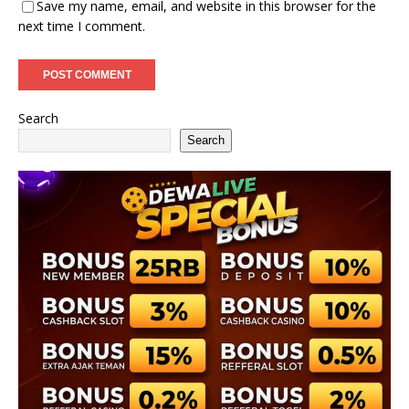
Save my name, email, and website in this browser for the
next time I comment.
Search
Search