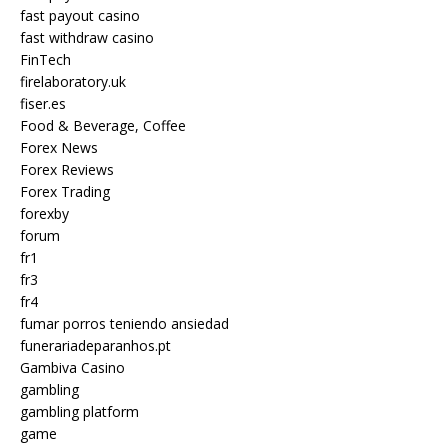
fast payout casino
fast withdraw casino
FinTech
firelaboratory.uk
fiser.es
Food & Beverage, Coffee
Forex News
Forex Reviews
Forex Trading
forexby
forum
fr1
fr3
fr4
fumar porros teniendo ansiedad
funerariadeparanhos.pt
Gambiva Casino
gambling
gambling platform
game