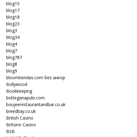
blog15
blog17
blog18
blog23
blog3
blog34
blog4
blog7
blog787
blog8
blog9
bloomtiendas.com без анкор
Bollywood
Bookkeeping
botteganapule.com
boujeerestaurantandbar.co.uk
breedbay.co.uk
British Casino
Britsino Casino
BSB