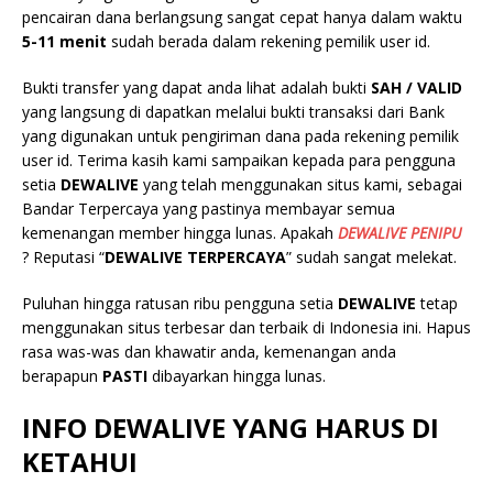
pencairan dana berlangsung sangat cepat hanya dalam waktu
5-11 menit
sudah berada dalam rekening pemilik user id.
Bukti transfer yang dapat anda lihat adalah bukti
SAH / VALID
yang langsung di dapatkan melalui bukti transaksi dari Bank
yang digunakan untuk pengiriman dana pada rekening pemilik
user id. Terima kasih kami sampaikan kepada para pengguna
setia
DEWALIVE
yang telah menggunakan situs kami, sebagai
Bandar Terpercaya yang pastinya membayar semua
kemenangan member hingga lunas. Apakah
DEWALIVE
PENIPU
? Reputasi “
DEWALIVE
TERPERCAYA
” sudah sangat melekat.
Puluhan hingga ratusan ribu pengguna setia
DEWALIVE
tetap
menggunakan situs terbesar dan terbaik di Indonesia ini. Hapus
rasa was-was dan khawatir anda, kemenangan anda
berapapun
PASTI
dibayarkan hingga lunas.
INFO DEWALIVE
YANG HARUS DI
KETAHUI