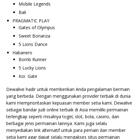
Mobile Legends
Bali
PRAGMATIC PLAY
Gates of Olympus
Sweet Bonanza
5 Lions Dance
Habanero
Bomb Runner
5 Lucky Lions
Koi Gate
Dewalive hadir untuk memberikan Anda pengalaman bermain
yang berbeda. Dengan menggunakan provider terbaik di dunia
kami memprioritaskan kepuasan member setia kami. Dewalive
sebagai bandar judi online terbaik di Asia memiliki permainan
terlengkap seperti misalnya togel, slot, bola, casino, dan
berbagai jenis permainan lainnya. Kami juga selalu
menyediakan link alternatif untuk para pemain dan member
setia kami agar dapat selalu mengakses situs permainan