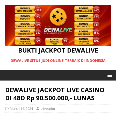
BUKTI JACKPOT DEWALIVE
DEWALIVE SITUS JUDI ONLINE TERBAIK DI INDONESIA
DEWALIVE JACKPOT LIVE CASINO
DI 48D Rp 90.500.000,- LUNAS
March 14, 2024
dliveadm