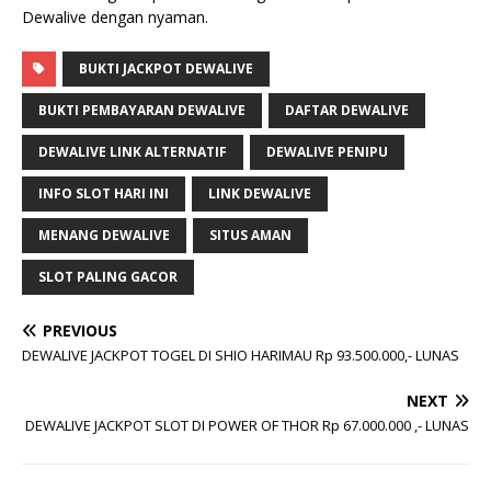
Dewalive dengan nyaman.
BUKTI JACKPOT DEWALIVE
BUKTI PEMBAYARAN DEWALIVE
DAFTAR DEWALIVE
DEWALIVE LINK ALTERNATIF
DEWALIVE PENIPU
INFO SLOT HARI INI
LINK DEWALIVE
MENANG DEWALIVE
SITUS AMAN
SLOT PALING GACOR
PREVIOUS
DEWALIVE JACKPOT TOGEL DI SHIO HARIMAU Rp 93.500.000,- LUNAS
NEXT
DEWALIVE JACKPOT SLOT DI POWER OF THOR Rp 67.000.000 ,- LUNAS