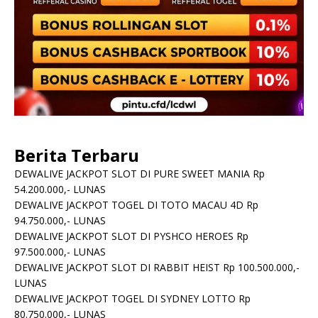
Berita Terbaru
DEWALIVE JACKPOT SLOT DI PURE SWEET MANIA Rp
54.200.000,- LUNAS
DEWALIVE JACKPOT TOGEL DI TOTO MACAU 4D Rp
94.750.000,- LUNAS
DEWALIVE JACKPOT SLOT DI PYSHCO HEROES Rp
97.500.000,- LUNAS
DEWALIVE JACKPOT SLOT DI RABBIT HEIST Rp 100.500.000,-
LUNAS
DEWALIVE JACKPOT TOGEL DI SYDNEY LOTTO Rp
80.750.000,- LUNAS