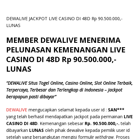
DEWALIVE JACKPOT LIVE CASINO DI 48D Rp 90.500.000,-
LUNAS
MEMBER DEWALIVE MENERIMA
PELUNASAN KEMENANGAN
LIVE
CASINO DI 48D Rp 90.500.000,-
LUNAS
“
DEWALIVE
Situs Togel Online, Casino Online, Slot Online Terbaik,
Terpercaya, Terbesar dan Terlengkap di Indonesia – Jackpot
berapapun pasti dibayar”
DEWALIVE
mengucapkan selamat kepada user id :
SAN***
yang telah berhasil mendapatkan jackpot pada permainan
LIVE
CASINO DI 48D
. Kemenangan sebesar
Rp. 90.500.000,-.
telah
dibayarkan
LUNAS
oleh pihak dewalive kepada pemilik user id
setelah yang bersangkutan mengisi formulir
withdraw
. Proses