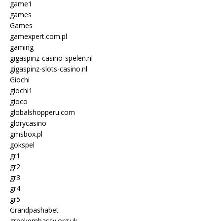
game1
games
Games
gamexpert.com.pl
gaming
gigaspinz-casino-spelen.nl
gigaspinz-slots-casino.nl
Giochi
giochi1
gioco
globalshopperu.com
glorycasino
gmsbox.pl
gokspel
gr1
gr2
gr3
gr4
gr5
Grandpashabet
greekembassy.org.uk