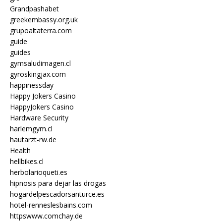
Grandpashabet
greekembassy.org.uk
grupoaltaterra.com
guide
guides
gymsaludimagen.cl
gyroskingjax.com
happinessday
Happy Jokers Casino
HappyJokers Casino
Hardware Security
harlemgym.cl
hautarzt-rw.de
Health
hellbikes.cl
herbolarioqueti.es
hipnosis para dejar las drogas
hogardelpescadorsanturce.es
hotel-renneslesbains.com
httpswww.comchay.de