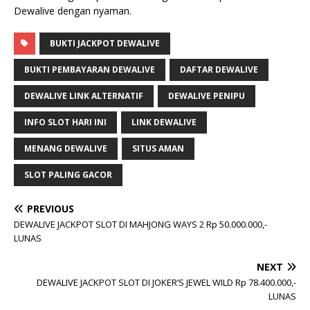
Dewalive dengan nyaman.
BUKTI JACKPOT DEWALIVE
BUKTI PEMBAYARAN DEWALIVE
DAFTAR DEWALIVE
DEWALIVE LINK ALTERNATIF
DEWALIVE PENIPU
INFO SLOT HARI INI
LINK DEWALIVE
MENANG DEWALIVE
SITUS AMAN
SLOT PALING GACOR
PREVIOUS
DEWALIVE JACKPOT SLOT DI MAHJONG WAYS 2 Rp 50.000.000,-
LUNAS
NEXT
DEWALIVE JACKPOT SLOT DI JOKER’S JEWEL WILD Rp 78.400.000,-
LUNAS