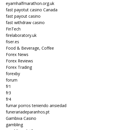
eyamhalfmarathon.org.uk
fast payotut casino Canada
fast payout casino
fast withdraw casino
FinTech
firelaboratory.uk
fiser.es
Food & Beverage, Coffee
Forex News
Forex Reviews
Forex Trading
forexby
forum
fr1
fr3
fr4
fumar porros teniendo ansiedad
funerariadeparanhos.pt
Gambiva Casino
gambling