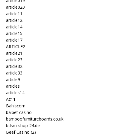
article019
article020
article11
article12
article14
article15
article17
ARTICLE2
article21
article23
article32
article33
article9
articles
articles14
Az11
Bahiscom
balbet casino
bamboofurnitureboards.co.uk
bdsm-shop-24.de
Beef Casino (2)