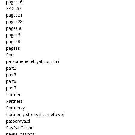
pages16
PAGES2
pages21
pages28
pages30
pages6
pages8
pagess
Pars
parsomenedebiyat.com (tr)
part2
part5
part6
part7
Partner
Partners
Partnerzy
Partnerzy strony internetowej
patoaraya.cl
PayPal Casino
paypal casinos