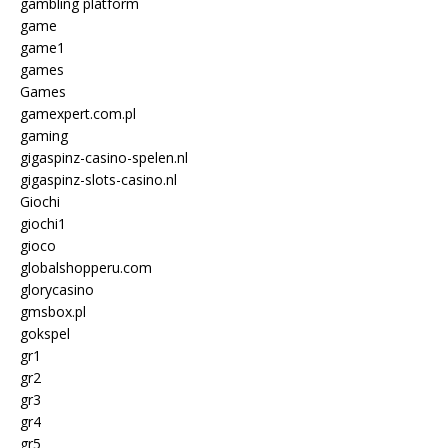
gambling platform
game
game1
games
Games
gamexpert.com.pl
gaming
gigaspinz-casino-spelen.nl
gigaspinz-slots-casino.nl
Giochi
giochi1
gioco
globalshopperu.com
glorycasino
gmsbox.pl
gokspel
gr1
gr2
gr3
gr4
gr5