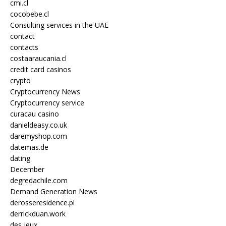
cmi.cl
cocobebe.cl
Consulting services in the UAE
contact
contacts
costaaraucania.cl
credit card casinos
crypto
Cryptocurrency News
Cryptocurrency service
curacau casino
danieldeasy.co.uk
daremyshop.com
datemas.de
dating
December
degredachile.com
Demand Generation News
derosseresidence.pl
derrickduan.work
des jeux