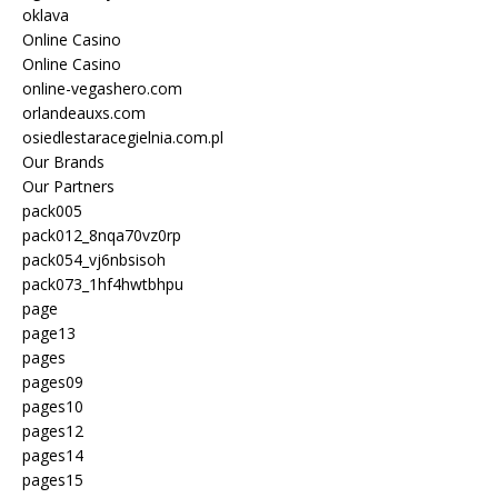
oklava
Online Casino
Online Casino
online-vegashero.com
orlandeauxs.com
osiedlestaracegielnia.com.pl
Our Brands
Our Partners
pack005
pack012_8nqa70vz0rp
pack054_vj6nbsisoh
pack073_1hf4hwtbhpu
page
page13
pages
pages09
pages10
pages12
pages14
pages15