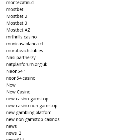
montecatini.cl
mostbet
Mostbet 2
Mostbet 3
Mostbet AZ
mrthrills casino
municasablanca.cl
murobeachclub.es
Nasi partnerzy
natplanforum.org.uk
Neon54 1
neon54.casino
New
New Casino
new casino gamstop
new casino non gamstop
new gambling platfom
new non gamstop casinos
news
news_2
news011