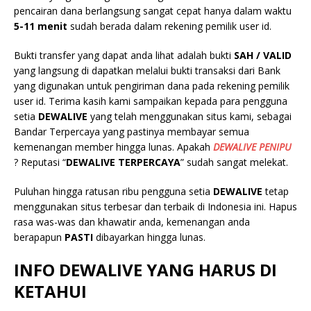
pencairan dana berlangsung sangat cepat hanya dalam waktu
5-11 menit
sudah berada dalam rekening pemilik user id.
Bukti transfer yang dapat anda lihat adalah bukti
SAH / VALID
yang langsung di dapatkan melalui bukti transaksi dari Bank
yang digunakan untuk pengiriman dana pada rekening pemilik
user id. Terima kasih kami sampaikan kepada para pengguna
setia
DEWALIVE
yang telah menggunakan situs kami, sebagai
Bandar Terpercaya yang pastinya membayar semua
kemenangan member hingga lunas. Apakah
DEWALIVE
PENIPU
? Reputasi “
DEWALIVE
TERPERCAYA
” sudah sangat melekat.
Puluhan hingga ratusan ribu pengguna setia
DEWALIVE
tetap
menggunakan situs terbesar dan terbaik di Indonesia ini. Hapus
rasa was-was dan khawatir anda, kemenangan anda
berapapun
PASTI
dibayarkan hingga lunas.
INFO DEWALIVE
YANG HARUS DI
KETAHUI