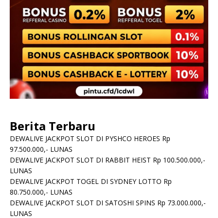
Berita Terbaru
DEWALIVE JACKPOT SLOT DI PYSHCO HEROES Rp
97.500.000,- LUNAS
DEWALIVE JACKPOT SLOT DI RABBIT HEIST Rp 100.500.000,-
LUNAS
DEWALIVE JACKPOT TOGEL DI SYDNEY LOTTO Rp
80.750.000,- LUNAS
DEWALIVE JACKPOT SLOT DI SATOSHI SPINS Rp 73.000.000,-
LUNAS