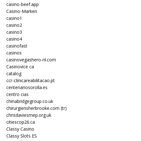
casino-beef.app
Casino-Marken
casino1
casino2
casino3
casino4
casinofast
casinos
casinovegashero-nl.com
Casinovice ca
catalog
ccr-clinicareabilitacao.pt
centenariosorolla.es
centro cias
chinabridgegroup.co.uk
chirurgiensherbrooke.com (tr)
chrisdaviesmep.org.uk
citiescop26.ca
Classy Casino
Classy Slots ES