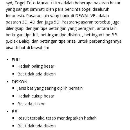
syd, Togel Toto Macau / ttm adalah beberapa pasaran besar
yang sangat diminati oleh para pencinta togel diseluruh
Indonesia. Pasaran lain yang hadir di DEWALIVE adalah
pasaran 3D, 4D dan juga 5D. Pasaran-pasaran tersebut juga
dilengkapi dengan tipe bettingan yang beragam, antara lain
bettingan tipe full, bettingan tipe diskon, , bettingan tipe BB
(Bolak Balik), dan bettingan tipe prize. untuk perbandingannya
bisa dilihat di bawah ini
FULL
Hadiah paling besar
Bet tidak ada diskon
DISKON
Jenis bet yang sering dipilih pemain
Hadiah cukup besar
Bet ada diskon
BB
Result terbalik, tetap mendapatkan hadiah
Bet tidak ada diskon