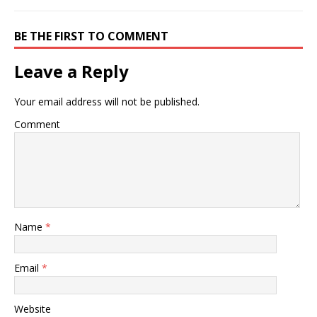
BE THE FIRST TO COMMENT
Leave a Reply
Your email address will not be published.
Comment
Name
*
Email
*
Website