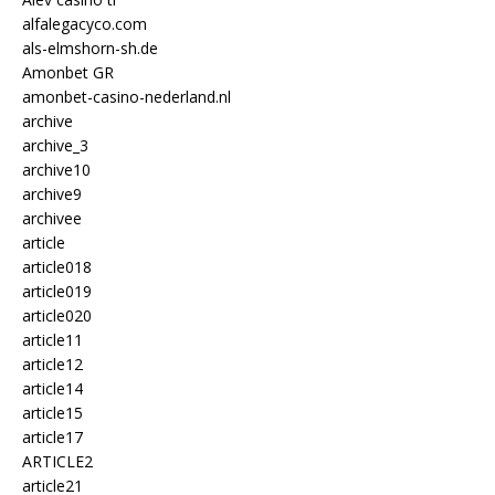
alfalegacyco.com
als-elmshorn-sh.de
Amonbet GR
amonbet-casino-nederland.nl
archive
archive_3
archive10
archive9
archivee
article
article018
article019
article020
article11
article12
article14
article15
article17
ARTICLE2
article21