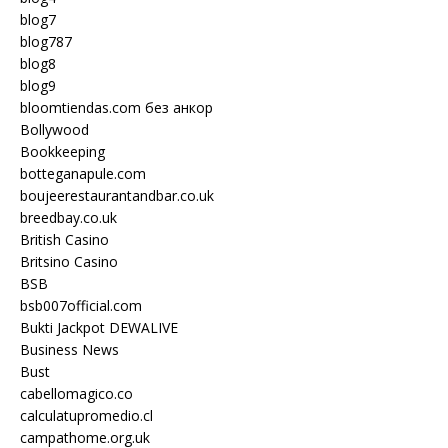
blog7
blog787
blog8
blog9
bloomtiendas.com без анкор
Bollywood
Bookkeeping
botteganapule.com
boujeerestaurantandbar.co.uk
breedbay.co.uk
British Casino
Britsino Casino
BSB
bsb007official.com
Bukti Jackpot DEWALIVE
Business News
Bust
cabellomagico.co
calculatupromedio.cl
campathome.org.uk