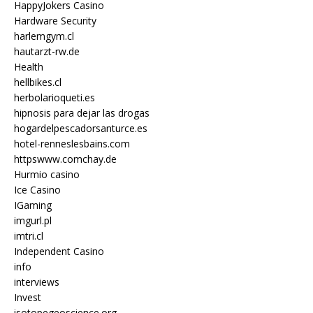
HappyJokers Casino
Hardware Security
harlemgym.cl
hautarzt-rw.de
Health
hellbikes.cl
herbolarioqueti.es
hipnosis para dejar las drogas
hogardelpescadorsanturce.es
hotel-renneslesbains.com
httpswww.comchay.de
Hurmio casino
Ice Casino
IGaming
imgurl.pl
imtri.cl
Independent Casino
info
interviews
Invest
isotopegeoscience.org