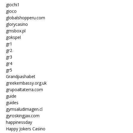
giochi1
gioco
globalshopperu.com
glorycasino
gmsbox.pl
gokspel
gr1
gr2
gr3
gr4
gr5
Grandpashabet
greekembassy.org.uk
grupoaltaterra.com
guide
guides
gymsaludimagen.cl
gyroskingjax.com
happinessday
Happy Jokers Casino