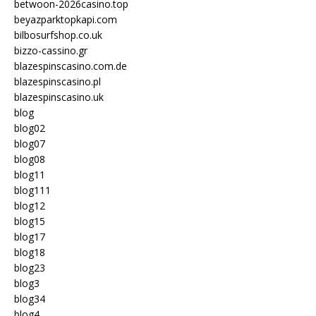
betwoon-2026casino.top
beyazparktopkapi.com
bilbosurfshop.co.uk
bizzo-cassino.gr
blazespinscasino.com.de
blazespinscasino.pl
blazespinscasino.uk
blog
blog02
blog07
blog08
blog11
blog111
blog12
blog15
blog17
blog18
blog23
blog3
blog34
blog4