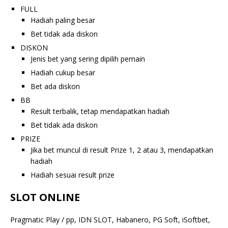
FULL
Hadiah paling besar
Bet tidak ada diskon
DISKON
Jenis bet yang sering dipilih pemain
Hadiah cukup besar
Bet ada diskon
BB
Result terbalik, tetap mendapatkan hadiah
Bet tidak ada diskon
PRIZE
Jika bet muncul di result Prize 1, 2 atau 3, mendapatkan
hadiah
Hadiah sesuai result prize
SLOT ONLINE
Pragmatic Play / pp, IDN SLOT, Habanero, PG Soft, iSoftbet,