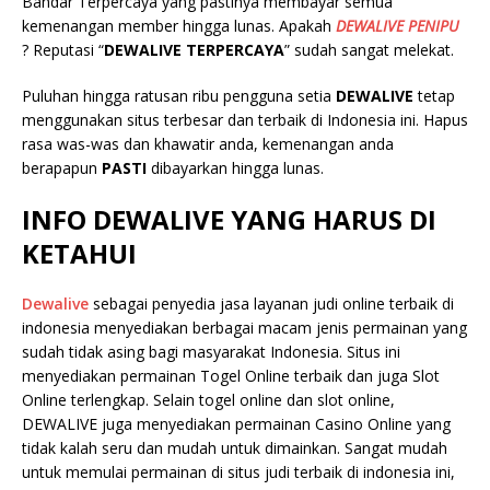
Bandar Terpercaya yang pastinya membayar semua
kemenangan member hingga lunas. Apakah
DEWALIVE
PENIPU
? Reputasi “
DEWALIVE
TERPERCAYA
” sudah sangat melekat.
Puluhan hingga ratusan ribu pengguna setia
DEWALIVE
tetap
menggunakan situs terbesar dan terbaik di Indonesia ini. Hapus
rasa was-was dan khawatir anda, kemenangan anda
berapapun
PASTI
dibayarkan hingga lunas.
INFO DEWALIVE
YANG HARUS DI
KETAHUI
Dewalive
sebagai penyedia jasa layanan judi online terbaik di
indonesia menyediakan berbagai macam jenis permainan yang
sudah tidak asing bagi masyarakat Indonesia. Situs ini
menyediakan permainan Togel Online terbaik dan juga Slot
Online terlengkap. Selain togel online dan slot online,
DEWALIVE juga menyediakan permainan Casino Online yang
tidak kalah seru dan mudah untuk dimainkan. Sangat mudah
untuk memulai permainan di situs judi terbaik di indonesia ini,