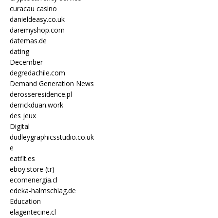
curacau casino
danieldeasy.co.uk
daremyshop.com
datemas.de
dating
December
degredachile.com
Demand Generation News
derosseresidence.pl
derrickduan.work
des jeux
Digital
dudleygraphicsstudio.co.uk
e
eatfit.es
eboy.store (tr)
ecomenergia.cl
edeka-halmschlag.de
Education
elagentecine.cl