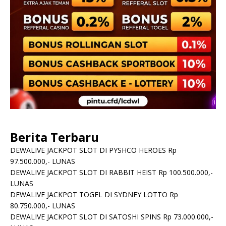
Berita Terbaru
DEWALIVE JACKPOT SLOT DI PYSHCO HEROES Rp
97.500.000,- LUNAS
DEWALIVE JACKPOT SLOT DI RABBIT HEIST Rp 100.500.000,-
LUNAS
DEWALIVE JACKPOT TOGEL DI SYDNEY LOTTO Rp
80.750.000,- LUNAS
DEWALIVE JACKPOT SLOT DI SATOSHI SPINS Rp 73.000.000,-