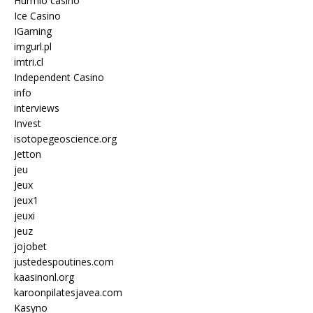
Hurmio casino
Ice Casino
IGaming
imgurl.pl
imtri.cl
Independent Casino
info
interviews
Invest
isotopegeoscience.org
Jetton
jeu
Jeux
jeux1
jeuxi
jeuz
jojobet
justedespoutines.com
kaasinonl.org
karoonpilatesjavea.com
Kasyno