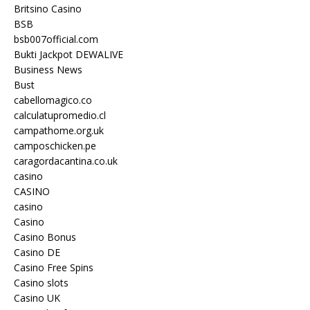
Britsino Casino
BSB
bsb007official.com
Bukti Jackpot DEWALIVE
Business News
Bust
cabellomagico.co
calculatupromedio.cl
campathome.org.uk
camposchicken.pe
caragordacantina.co.uk
casino
CASINO
casino
Casino
Casino Bonus
Casino DE
Casino Free Spins
Casino slots
Casino UK