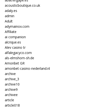
abathingape.es
acousticboutique.co.uk
adaly.es
admin
Adult
adymainox.com
Affiliate
ai companion
alcrique.es
Alev casino tr
alfalegacyco.com
als-elmshorn-sh.de
Amonbet GR
amonbet-casino-nederland.nl
archive
archive_3
archive10
archive9
archivee
article
article018