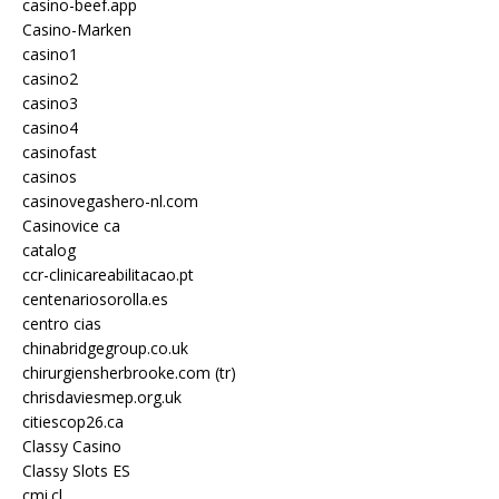
casino-beef.app
Casino-Marken
casino1
casino2
casino3
casino4
casinofast
casinos
casinovegashero-nl.com
Casinovice ca
catalog
ccr-clinicareabilitacao.pt
centenariosorolla.es
centro cias
chinabridgegroup.co.uk
chirurgiensherbrooke.com (tr)
chrisdaviesmep.org.uk
citiescop26.ca
Classy Casino
Classy Slots ES
cmi.cl