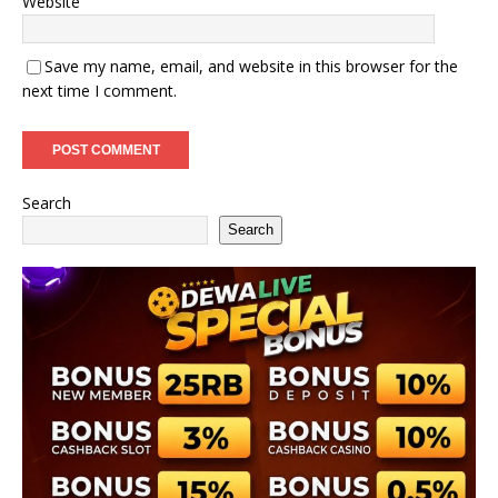
Website
Save my name, email, and website in this browser for the
next time I comment.
Search
Search