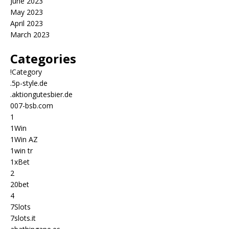
June 2023
May 2023
April 2023
March 2023
Categories
!Category
.5p-style.de
.aktiongutesbier.de
007-bsb.com
1
1Win
1Win AZ
1win tr
1xBet
2
20bet
4
7Slots
7slots.it