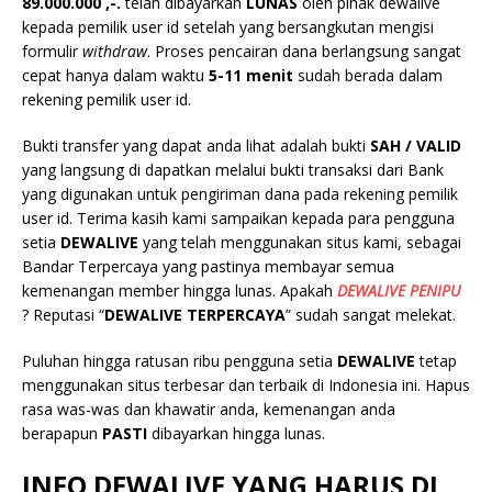
89.000.000 ,-.
telah dibayarkan
LUNAS
oleh pihak dewalive
kepada pemilik user id setelah yang bersangkutan mengisi
formulir
withdraw
. Proses pencairan dana berlangsung sangat
cepat hanya dalam waktu
5-11 menit
sudah berada dalam
rekening pemilik user id.
Bukti transfer yang dapat anda lihat adalah bukti
SAH / VALID
yang langsung di dapatkan melalui bukti transaksi dari Bank
yang digunakan untuk pengiriman dana pada rekening pemilik
user id. Terima kasih kami sampaikan kepada para pengguna
setia
DEWALIVE
yang telah menggunakan situs kami, sebagai
Bandar Terpercaya yang pastinya membayar semua
kemenangan member hingga lunas. Apakah
DEWALIVE
PENIPU
? Reputasi “
DEWALIVE
TERPERCAYA
” sudah sangat melekat.
Puluhan hingga ratusan ribu pengguna setia
DEWALIVE
tetap
menggunakan situs terbesar dan terbaik di Indonesia ini. Hapus
rasa was-was dan khawatir anda, kemenangan anda
berapapun
PASTI
dibayarkan hingga lunas.
INFO DEWALIVE
YANG HARUS DI