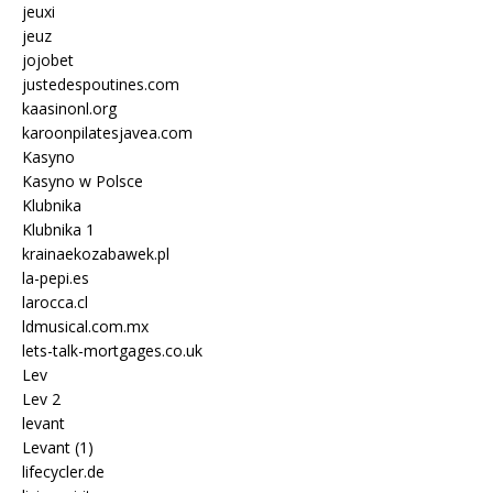
jeuxi
jeuz
jojobet
justedespoutines.com
kaasinonl.org
karoonpilatesjavea.com
Kasyno
Kasyno w Polsce
Klubnika
Klubnika 1
krainaekozabawek.pl
la-pepi.es
larocca.cl
ldmusical.com.mx
lets-talk-mortgages.co.uk
Lev
Lev 2
levant
Levant (1)
lifecycler.de