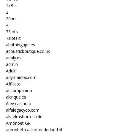
1xBet
2
20bet
4
7Slots
7slots.it
abathingape.es
acousticboutique.co.uk
adaly.es
admin
Adult
adymainox.com
Affiliate
ai companion
alcrique.es
Alev casino tr
alfalegacyco.com
als-elmshorn-sh.de
Amonbet GR
amonbet-casino-nederland.nl