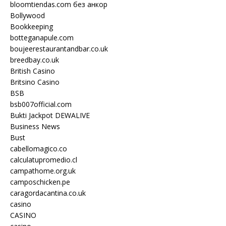
bloomtiendas.com без анкор
Bollywood
Bookkeeping
botteganapule.com
boujeerestaurantandbar.co.uk
breedbay.co.uk
British Casino
Britsino Casino
BSB
bsb007official.com
Bukti Jackpot DEWALIVE
Business News
Bust
cabellomagico.co
calculatupromedio.cl
campathome.org.uk
camposchicken.pe
caragordacantina.co.uk
casino
CASINO