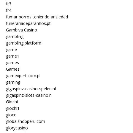
fr3
fr4
fumar porros teniendo ansiedad
funerariadeparanhos.pt
Gambiva Casino
gambling
gambling platform
game
game1
games
Games
gamexpert.com.pl
gaming
gigaspinz-casino-spelen.nl
gigaspinz-slots-casino.nl
Giochi
giochi1
gioco
globalshopperu.com
glorycasino