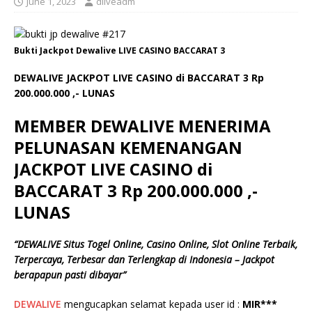
June 1, 2023
dliveadm
Bukti Jackpot Dewalive LIVE CASINO BACCARAT 3
DEWALIVE JACKPOT LIVE CASINO di BACCARAT 3 Rp
200.000.000 ,- LUNAS
MEMBER DEWALIVE MENERIMA
PELUNASAN KEMENANGAN
JACKPOT LIVE CASINO di
BACCARAT 3 Rp 200.000.000 ,-
LUNAS
“
DEWALIVE
Situs Togel Online, Casino Online, Slot Online Terbaik,
Terpercaya, Terbesar dan Terlengkap di Indonesia – Jackpot
berapapun pasti dibayar”
DEWALIVE
mengucapkan selamat kepada user id :
MIR***