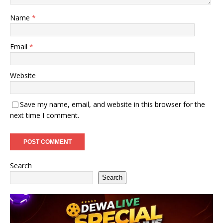
Name
*
Email
*
Website
Save my name, email, and website in this browser for the
next time I comment.
Search
Search