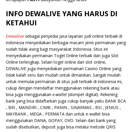
INFO DEWALIVE
YANG HARUS DI
KETAHUI
Dewalive
sebagai penyedia jasa layanan judi online terbaik di
indonesia menyediakan berbagai macam jenis permainan yang
sudah tidak asing bagi masyarakat Indonesia. Situs ini
menyediakan permainan Togel Online terbaik dan juga Slot
Online terlengkap. Selain togel online dan slot online,
DEWALIVE juga menyediakan permainan Casino Online yang
tidak kalah seru dan mudah untuk dimainkan. Sangat mudah
untuk memulai permainan di situs judi terbaik di indonesia ini,
cukup dengan mendaftar menggunakan rekening bank atau
bisa juga menggunakan
e-wallet
(dompet digital). Rekening
bank yang bisa didaftarkan juga cukup banyak yaitu BANK BCA
, BRI , MANDIRI , CIMB , PANIN , SINARMAS , BSI , JENIUS ,
MAYBANK , MEGA , PERMATA dan untuk e-wallet bisa
menggunakan DANA, GOPAY, OVO. Selain dari bank yang
sudah disebutkan, deposit juga bisa melalui metode QRIS