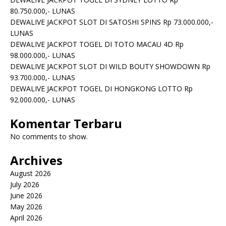
80.750.000,- LUNAS
DEWALIVE JACKPOT SLOT DI SATOSHI SPINS Rp 73.000.000,-
LUNAS
DEWALIVE JACKPOT TOGEL DI TOTO MACAU 4D Rp
98.000.000,- LUNAS
DEWALIVE JACKPOT SLOT DI WILD BOUTY SHOWDOWN Rp
93.700.000,- LUNAS
DEWALIVE JACKPOT TOGEL DI HONGKONG LOTTO Rp
92.000.000,- LUNAS
Komentar Terbaru
No comments to show.
Archives
August 2026
July 2026
June 2026
May 2026
April 2026