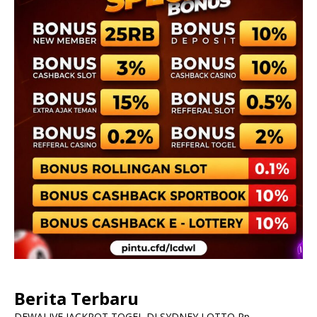
Berita Terbaru
DEWALIVE JACKPOT TOGEL DI SYDNEY LOTTO Rp