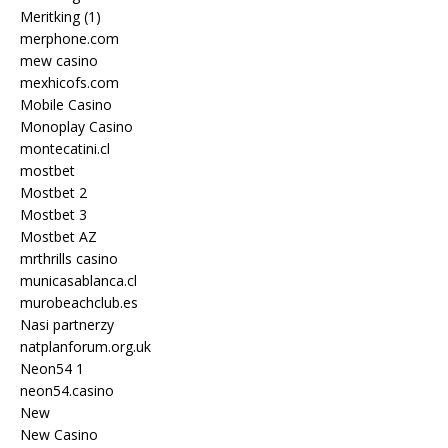
Meritking (1)
merphone.com
mew casino
mexhicofs.com
Mobile Casino
Monoplay Casino
montecatini.cl
mostbet
Mostbet 2
Mostbet 3
Mostbet AZ
mrthrills casino
municasablanca.cl
murobeachclub.es
Nasi partnerzy
natplanforum.org.uk
Neon54 1
neon54.casino
New
New Casino