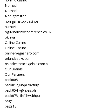
no KYC casino
Nomad
Nomad
Non gamstop
non gamstop casinos
numb4
ogukindustryconference.co.uk
oklava
Online Casino
Online Casino
online-vegashero.com
orlandeauxs.com
osiedlestaracegielnia.com.pl
Our Brands
Our Partners
pack005
pack012_8nqa70vz0rp
pack054_vj6nbsisoh
pack073_1hf4hwtbhpu
page
page13