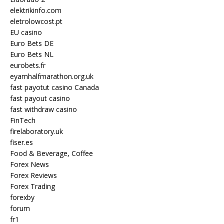
elektrikinfo.com
eletrolowcost.pt
EU casino
Euro Bets DE
Euro Bets NL
eurobets.fr
eyamhalfmarathon.org.uk
fast payotut casino Canada
fast payout casino
fast withdraw casino
FinTech
firelaboratory.uk
fiser.es
Food & Beverage, Coffee
Forex News
Forex Reviews
Forex Trading
forexby
forum
fr1