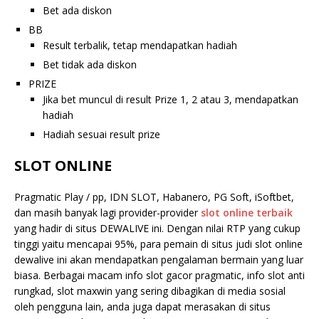
Bet ada diskon
BB
Result terbalik, tetap mendapatkan hadiah
Bet tidak ada diskon
PRIZE
Jika bet muncul di result Prize 1, 2 atau 3, mendapatkan
hadiah
Hadiah sesuai result prize
SLOT ONLINE
Pragmatic Play / pp, IDN SLOT, Habanero, PG Soft, iSoftbet,
dan masih banyak lagi provider-provider
slot online terbaik
yang hadir di situs DEWALIVE ini. Dengan nilai RTP yang cukup
tinggi yaitu mencapai 95%, para pemain di situs judi slot online
dewalive ini akan mendapatkan pengalaman bermain yang luar
biasa. Berbagai macam info slot gacor pragmatic, info slot anti
rungkad, slot maxwin yang sering dibagikan di media sosial
oleh pengguna lain, anda juga dapat merasakan di situs