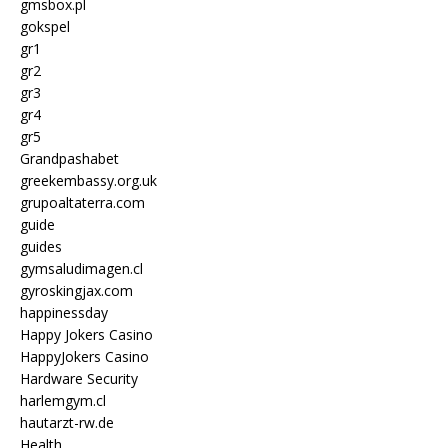
gmsbox.pl
gokspel
gr1
gr2
gr3
gr4
gr5
Grandpashabet
greekembassy.org.uk
grupoaltaterra.com
guide
guides
gymsaludimagen.cl
gyroskingjax.com
happinessday
Happy Jokers Casino
HappyJokers Casino
Hardware Security
harlemgym.cl
hautarzt-rw.de
Health