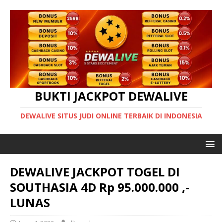
BUKTI JACKPOT DEWALIVE
DEWALIVE SITUS JUDI ONLINE TERBAIK DI INDONESIA
DEWALIVE JACKPOT TOGEL DI
SOUTHASIA 4D Rp 95.000.000 ,-
LUNAS