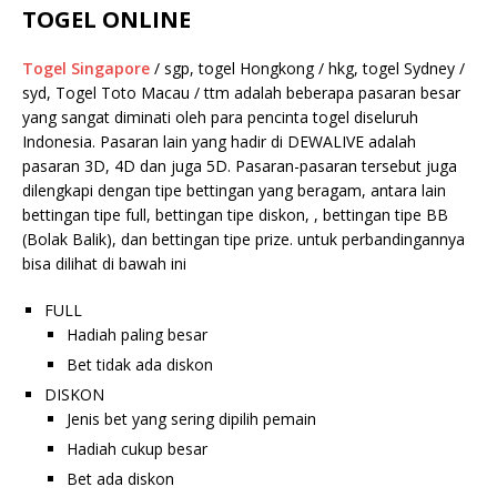
TOGEL ONLINE
Togel Singapore
/ sgp, togel Hongkong / hkg, togel Sydney /
syd, Togel Toto Macau / ttm adalah beberapa pasaran besar
yang sangat diminati oleh para pencinta togel diseluruh
Indonesia. Pasaran lain yang hadir di DEWALIVE adalah
pasaran 3D, 4D dan juga 5D. Pasaran-pasaran tersebut juga
dilengkapi dengan tipe bettingan yang beragam, antara lain
bettingan tipe full, bettingan tipe diskon, , bettingan tipe BB
(Bolak Balik), dan bettingan tipe prize. untuk perbandingannya
bisa dilihat di bawah ini
FULL
Hadiah paling besar
Bet tidak ada diskon
DISKON
Jenis bet yang sering dipilih pemain
Hadiah cukup besar
Bet ada diskon