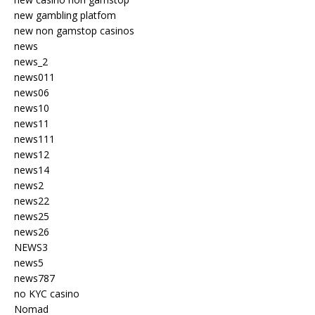
new gambling platfom
new non gamstop casinos
news
news_2
news011
news06
news10
news11
news111
news12
news14
news2
news22
news25
news26
NEWS3
news5
news787
no KYC casino
Nomad