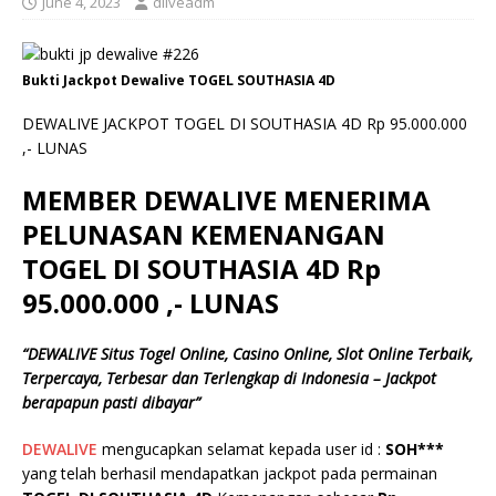
June 4, 2023
dliveadm
Bukti Jackpot Dewalive TOGEL SOUTHASIA 4D
DEWALIVE JACKPOT TOGEL DI SOUTHASIA 4D Rp 95.000.000
,- LUNAS
MEMBER DEWALIVE MENERIMA
PELUNASAN KEMENANGAN
TOGEL DI SOUTHASIA 4D Rp
95.000.000 ,- LUNAS
“
DEWALIVE
Situs Togel Online, Casino Online, Slot Online Terbaik,
Terpercaya, Terbesar dan Terlengkap di Indonesia – Jackpot
berapapun pasti dibayar”
DEWALIVE
mengucapkan selamat kepada user id :
SOH***
yang telah berhasil mendapatkan jackpot pada permainan