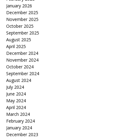
January 2026
December 2025
November 2025
October 2025
September 2025
August 2025
April 2025
December 2024
November 2024
October 2024
September 2024
August 2024
July 2024
June 2024
May 2024
April 2024
March 2024
February 2024
January 2024
December 2023