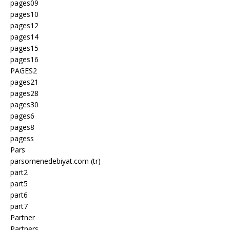
pages09
pages10
pages12
pages14
pages15
pages16
PAGES2
pages21
pages28
pages30
pages6
pages8
pagess
Pars
parsomenedebiyat.com (tr)
part2
part5
part6
part7
Partner
Partners