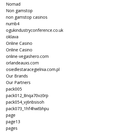
Nomad
Non gamstop
non gamstop casinos
numb4
ogukindustryconference.co.uk
oklava
Online Casino
Online Casino
online-vegashero.com
orlandeauxs.com
osiedlestaracegielnia.com.pl
Our Brands
Our Partners
pack005
pack012_8nqa70vz0rp
pack054_vj6nbsisoh
pack073_1hf4hwtbhpu
page
page13
pages