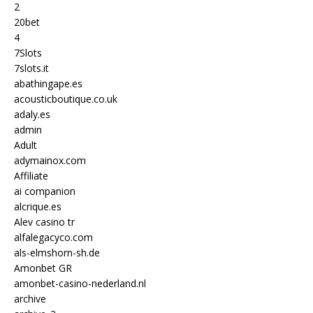
2
20bet
4
7Slots
7slots.it
abathingape.es
acousticboutique.co.uk
adaly.es
admin
Adult
adymainox.com
Affiliate
ai companion
alcrique.es
Alev casino tr
alfalegacyco.com
als-elmshorn-sh.de
Amonbet GR
amonbet-casino-nederland.nl
archive