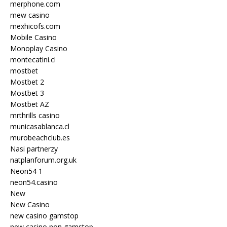
merphone.com
mew casino
mexhicofs.com
Mobile Casino
Monoplay Casino
montecatini.cl
mostbet
Mostbet 2
Mostbet 3
Mostbet AZ
mrthrills casino
municasablanca.cl
murobeachclub.es
Nasi partnerzy
natplanforum.org.uk
Neon54 1
neon54.casino
New
New Casino
new casino gamstop
new casino non gamstop