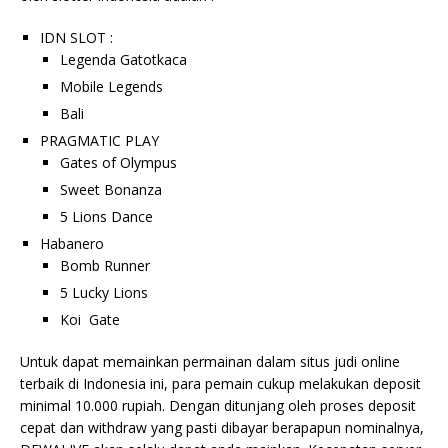
IDN SLOT :
Legenda Gatotkaca
Mobile Legends
Bali
PRAGMATIC PLAY
Gates of Olympus
Sweet Bonanza
5 Lions Dance
Habanero
Bomb Runner
5 Lucky Lions
Koi Gate
Untuk dapat memainkan permainan dalam situs judi online
terbaik di Indonesia ini, para pemain cukup melakukan deposit
minimal 10.000 rupiah. Dengan ditunjang oleh proses deposit
cepat dan withdraw yang pasti dibayar berapapun nominalnya,