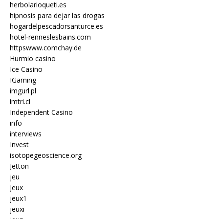
herbolarioqueti.es
hipnosis para dejar las drogas
hogardelpescadorsanturce.es
hotel-renneslesbains.com
httpswww.comchay.de
Hurmio casino
Ice Casino
IGaming
imgurl.pl
imtri.cl
Independent Casino
info
interviews
Invest
isotopegeoscience.org
Jetton
jeu
Jeux
jeux1
jeuxi