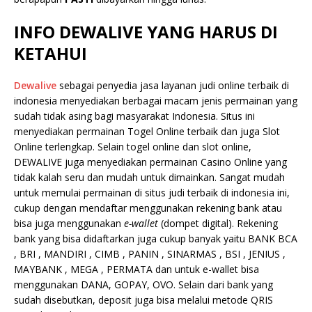
INFO DEWALIVE
YANG HARUS DI
KETAHUI
Dewalive
sebagai penyedia jasa layanan judi online terbaik di
indonesia menyediakan berbagai macam jenis permainan yang
sudah tidak asing bagi masyarakat Indonesia. Situs ini
menyediakan permainan Togel Online terbaik dan juga Slot
Online terlengkap. Selain togel online dan slot online,
DEWALIVE juga menyediakan permainan Casino Online yang
tidak kalah seru dan mudah untuk dimainkan. Sangat mudah
untuk memulai permainan di situs judi terbaik di indonesia ini,
cukup dengan mendaftar menggunakan rekening bank atau
bisa juga menggunakan
e-wallet
(dompet digital). Rekening
bank yang bisa didaftarkan juga cukup banyak yaitu BANK BCA
, BRI , MANDIRI , CIMB , PANIN , SINARMAS , BSI , JENIUS ,
MAYBANK , MEGA , PERMATA dan untuk e-wallet bisa
menggunakan DANA, GOPAY, OVO. Selain dari bank yang
sudah disebutkan, deposit juga bisa melalui metode QRIS