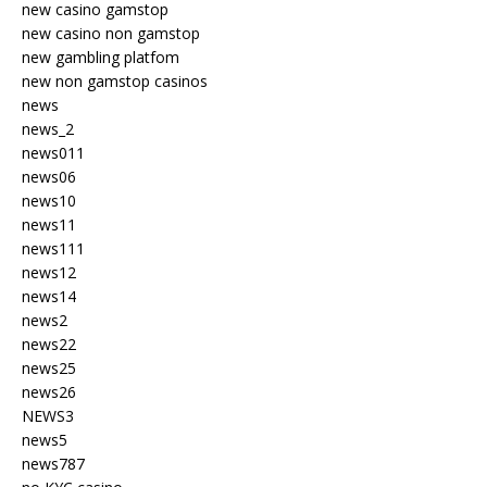
new casino gamstop
new casino non gamstop
new gambling platfom
new non gamstop casinos
news
news_2
news011
news06
news10
news11
news111
news12
news14
news2
news22
news25
news26
NEWS3
news5
news787