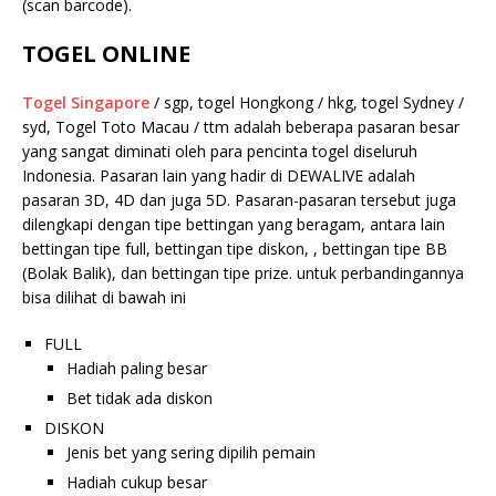
(scan barcode).
TOGEL ONLINE
Togel Singapore
/ sgp, togel Hongkong / hkg, togel Sydney /
syd, Togel Toto Macau / ttm adalah beberapa pasaran besar
yang sangat diminati oleh para pencinta togel diseluruh
Indonesia. Pasaran lain yang hadir di DEWALIVE adalah
pasaran 3D, 4D dan juga 5D. Pasaran-pasaran tersebut juga
dilengkapi dengan tipe bettingan yang beragam, antara lain
bettingan tipe full, bettingan tipe diskon, , bettingan tipe BB
(Bolak Balik), dan bettingan tipe prize. untuk perbandingannya
bisa dilihat di bawah ini
FULL
Hadiah paling besar
Bet tidak ada diskon
DISKON
Jenis bet yang sering dipilih pemain
Hadiah cukup besar