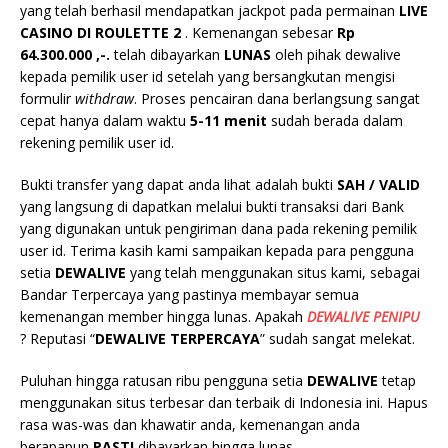
yang telah berhasil mendapatkan jackpot pada permainan
LIVE
CASINO DI ROULETTE 2
. Kemenangan sebesar
Rp
64.300.000 ,-.
telah dibayarkan
LUNAS
oleh pihak dewalive
kepada pemilik user id setelah yang bersangkutan mengisi
formulir
withdraw
. Proses pencairan dana berlangsung sangat
cepat hanya dalam waktu
5-11 menit
sudah berada dalam
rekening pemilik user id.
Bukti transfer yang dapat anda lihat adalah bukti
SAH / VALID
yang langsung di dapatkan melalui bukti transaksi dari Bank
yang digunakan untuk pengiriman dana pada rekening pemilik
user id. Terima kasih kami sampaikan kepada para pengguna
setia
DEWALIVE
yang telah menggunakan situs kami, sebagai
Bandar Terpercaya yang pastinya membayar semua
kemenangan member hingga lunas. Apakah
DEWALIVE
PENIPU
? Reputasi “
DEWALIVE
TERPERCAYA
” sudah sangat melekat.
Puluhan hingga ratusan ribu pengguna setia
DEWALIVE
tetap
menggunakan situs terbesar dan terbaik di Indonesia ini. Hapus
rasa was-was dan khawatir anda, kemenangan anda
berapapun
PASTI
dibayarkan hingga lunas.