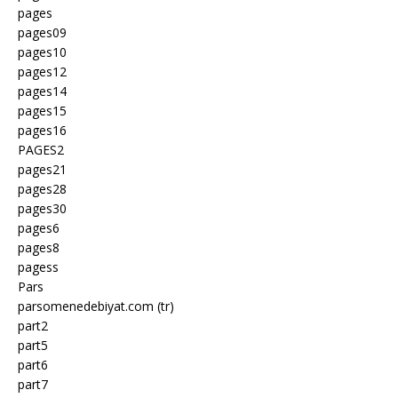
pages
pages09
pages10
pages12
pages14
pages15
pages16
PAGES2
pages21
pages28
pages30
pages6
pages8
pagess
Pars
parsomenedebiyat.com (tr)
part2
part5
part6
part7