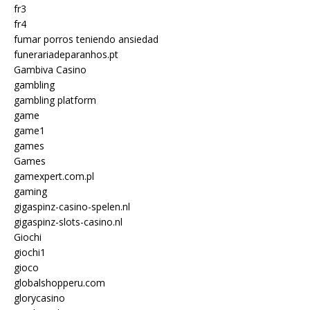
fr3
fr4
fumar porros teniendo ansiedad
funerariadeparanhos.pt
Gambiva Casino
gambling
gambling platform
game
game1
games
Games
gamexpert.com.pl
gaming
gigaspinz-casino-spelen.nl
gigaspinz-slots-casino.nl
Giochi
giochi1
gioco
globalshopperu.com
glorycasino