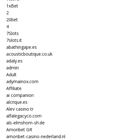
1xBet
2
20bet
4
7Slots
7slots.it
abathingape.es
acousticboutique.co.uk
adaly.es
admin
Adult
adymainox.com
Affiliate
ai companion
alcrique.es
Alev casino tr
alfalegacyco.com
als-elmshorn-sh.de
Amonbet GR
amonbet-casino-nederland.nl