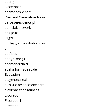
dating
December
degredachile.com
Demand Generation News
derosseresidence.pl
derrickduan.work
des jeux
Digital
dudleygraphicsstudio.co.uk
e
eatfit.es
eboy.store (tr)
ecomenergia.cl
edeka-halmschlag.de
Education
elagentecine.cl
elchivitodesancosme.com
elcolmaditodesarria.es
Eldorado
Eldorado 1
Eldorado 2