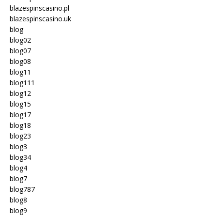
blazespinscasino.pl
blazespinscasino.uk
blog
blog02
blog07
blog08
blog11
blog111
blog12
blog15
blog17
blog18
blog23
blog3
blog34
blog4
blog7
blog787
blog8
blog9