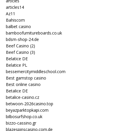
articles
articles14
Az11
Bahiscom
balbet casino
bamboofurnitureboards.co.uk
bdsm-shop-24.de
Beef Casino (2)
Beef Casino (3)
Belatice DE
Belatice PL
bessemercitymiddleschool.com
Best gamstop casino
Best online casino
Betalice DE
betalice-casino.cz
betwoon-2026casino.top
beyazparktopkapi.com
bilbosurfshop.co.uk
bizzo-cassino.gr
blazespinscasino.com.de