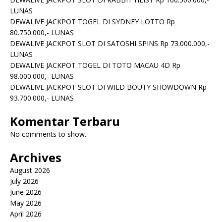
LUNAS
DEWALIVE JACKPOT TOGEL DI SYDNEY LOTTO Rp
80.750.000,- LUNAS
DEWALIVE JACKPOT SLOT DI SATOSHI SPINS Rp 73.000.000,-
LUNAS
DEWALIVE JACKPOT TOGEL DI TOTO MACAU 4D Rp
98.000.000,- LUNAS
DEWALIVE JACKPOT SLOT DI WILD BOUTY SHOWDOWN Rp
93.700.000,- LUNAS
Komentar Terbaru
No comments to show.
Archives
August 2026
July 2026
June 2026
May 2026
April 2026