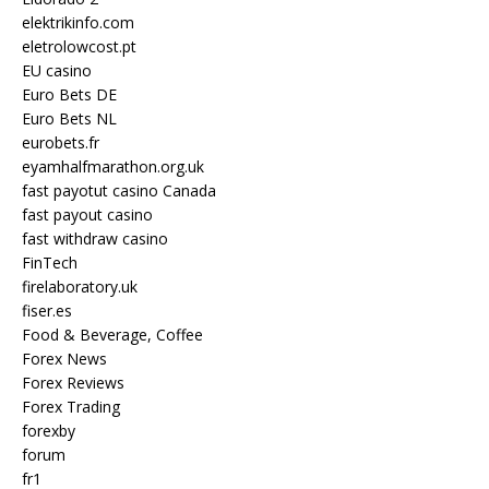
elektrikinfo.com
eletrolowcost.pt
EU casino
Euro Bets DE
Euro Bets NL
eurobets.fr
eyamhalfmarathon.org.uk
fast payotut casino Canada
fast payout casino
fast withdraw casino
FinTech
firelaboratory.uk
fiser.es
Food & Beverage, Coffee
Forex News
Forex Reviews
Forex Trading
forexby
forum
fr1