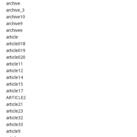
archive
archive_3
archive10
archive9
archivee
article
article018
article019
article020
article11
article12
article14
article15
article17
ARTICLE2
article21
article23
article32
article33
article9