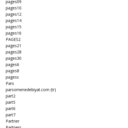
pages09
pages10
pages12
pages14
pages15
pages16
PAGES2
pages21
pages28
pages30
pages6
pages8
pagess
Pars
parsomenedebiyat.com (tr)
part2
part5
part6
part7
Partner
Partners