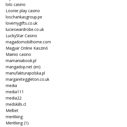
lolo casino
Loonie play casino
loschankasgroup.pe
lovemygifts.co.uk
lucieswardrobe.co.uk
LuckyStar Casino
magadomobilhome.com
Magyar Online Kaszinó
Mainio casino
mamaniabook.pl
mangadop.net (en)
manufakturapolska.pl
margareteggleton.co.uk
media
media111
media22
medskills.cl
Melbet
meritking
Meritking (1)