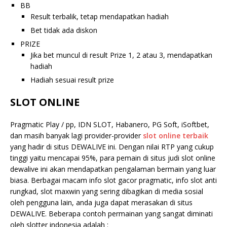
BB
Result terbalik, tetap mendapatkan hadiah
Bet tidak ada diskon
PRIZE
Jika bet muncul di result Prize 1, 2 atau 3, mendapatkan
hadiah
Hadiah sesuai result prize
SLOT ONLINE
Pragmatic Play / pp, IDN SLOT, Habanero, PG Soft, iSoftbet,
dan masih banyak lagi provider-provider
slot online terbaik
yang hadir di situs DEWALIVE ini. Dengan nilai RTP yang cukup
tinggi yaitu mencapai 95%, para pemain di situs judi slot online
dewalive ini akan mendapatkan pengalaman bermain yang luar
biasa. Berbagai macam info slot gacor pragmatic, info slot anti
rungkad, slot maxwin yang sering dibagikan di media sosial
oleh pengguna lain, anda juga dapat merasakan di situs
DEWALIVE. Beberapa contoh permainan yang sangat diminati
oleh slotter indonesia adalah :