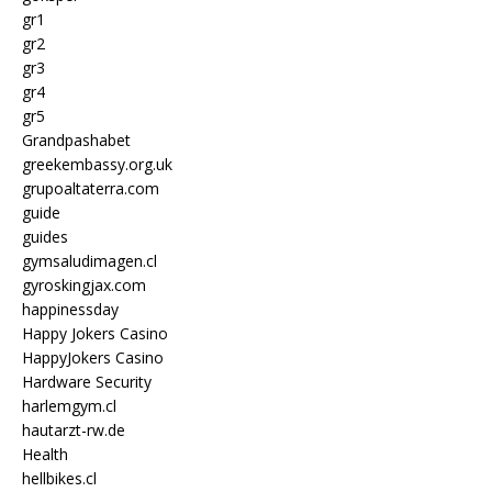
gr1
gr2
gr3
gr4
gr5
Grandpashabet
greekembassy.org.uk
grupoaltaterra.com
guide
guides
gymsaludimagen.cl
gyroskingjax.com
happinessday
Happy Jokers Casino
HappyJokers Casino
Hardware Security
harlemgym.cl
hautarzt-rw.de
Health
hellbikes.cl