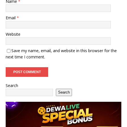
Name
*
Email
*
Website
Save my name, email, and website in this browser for the
next time I comment.
Search
Search