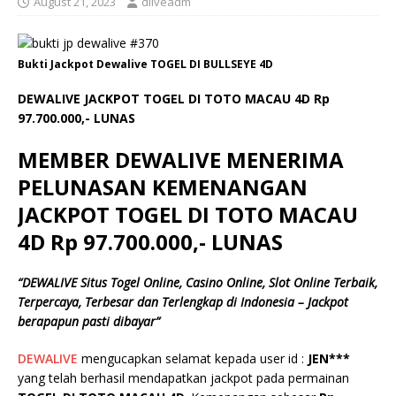
August 21, 2023
dliveadm
Bukti Jackpot Dewalive TOGEL DI BULLSEYE 4D
DEWALIVE JACKPOT TOGEL DI TOTO MACAU 4D Rp
97.700.000,- LUNAS
MEMBER DEWALIVE MENERIMA
PELUNASAN KEMENANGAN
JACKPOT TOGEL DI TOTO MACAU
4D Rp 97.700.000,- LUNAS
“
DEWALIVE
Situs Togel Online, Casino Online, Slot Online Terbaik,
Terpercaya, Terbesar dan Terlengkap di Indonesia – Jackpot
berapapun pasti dibayar”
DEWALIVE
mengucapkan selamat kepada user id :
JEN***
yang telah berhasil mendapatkan jackpot pada permainan