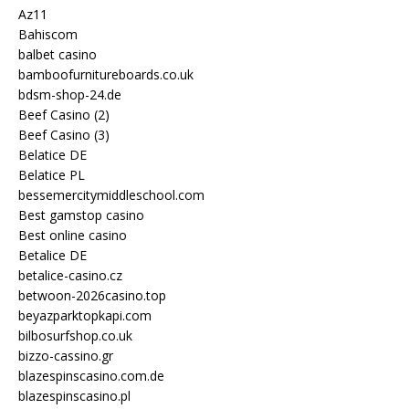
Az11
Bahiscom
balbet casino
bamboofurnitureboards.co.uk
bdsm-shop-24.de
Beef Casino (2)
Beef Casino (3)
Belatice DE
Belatice PL
bessemercitymiddleschool.com
Best gamstop casino
Best online casino
Betalice DE
betalice-casino.cz
betwoon-2026casino.top
beyazparktopkapi.com
bilbosurfshop.co.uk
bizzo-cassino.gr
blazespinscasino.com.de
blazespinscasino.pl