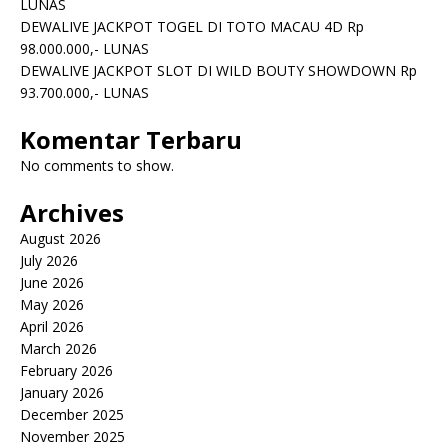
LUNAS
DEWALIVE JACKPOT TOGEL DI TOTO MACAU 4D Rp
98.000.000,- LUNAS
DEWALIVE JACKPOT SLOT DI WILD BOUTY SHOWDOWN Rp
93.700.000,- LUNAS
Komentar Terbaru
No comments to show.
Archives
August 2026
July 2026
June 2026
May 2026
April 2026
March 2026
February 2026
January 2026
December 2025
November 2025