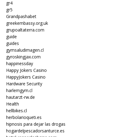
gr4
gr5
Grandpashabet
greekembassy.org.uk
grupoaltaterra.com
guide
guides
gymsaludimagen.cl
gyroskingjax.com
happinessday
Happy Jokers Casino
HappyJokers Casino
Hardware Security
harlemgym.cl
hautarzt-rw.de
Health
hellbikes.cl
herbolarioqueti.es
hipnosis para dejar las drogas
hogardelpescadorsanturce.es