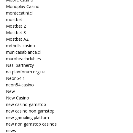
Monoplay Casino
montecatini.cl
mostbet
Mostbet 2
Mostbet 3
Mostbet AZ
mrthrills casino
municasablanca.cl
murobeachclub.es
Nasi partnerzy
natplanforum.org.uk
Neon54 1
neon54.casino
New
New Casino
new casino gamstop
new casino non gamstop
new gambling platfom
new non gamstop casinos
news