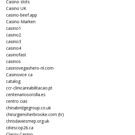
Casino slots
Casino UK
casino-beef.app
Casino-Marken
casino1
casino2
casino3
casino4
casinofast
casinos
casinovegashero-nl.com
Casinovice ca
catalog
ccr-clinicareabilitacao.pt
centenariosorolla.es
centro cias
chinabridgegroup.co.uk
chirurgiensherbrooke.com (tr)
chrisdaviesmep.org.uk
citiescop26.ca
Classy Casino