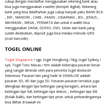
cukup dengan mendaftar menggunakan rekening bank atau
bisa juga menggunakan
e-wallet
(dompet digital). Rekening
bank yang bisa didaftarkan juga cukup banyak yaitu BANK BCA
, BRI , MANDIRI , CIMB , PANIN , SINARMAS , BSI , JENIUS ,
MAYBANK , MEGA , PERMATA dan untuk e-wallet bisa
menggunakan DANA, GOPAY, OVO. Selain dari bank yang
sudah disebutkan, deposit juga bisa melalui metode QRIS
(scan barcode).
TOGEL ONLINE
Togel Singapore
/ sgp, togel Hongkong / hkg, togel Sydney /
syd, Togel Toto Macau / ttm adalah beberapa pasaran besar
yang sangat diminati oleh para pencinta togel diseluruh
Indonesia. Pasaran lain yang hadir di DEWALIVE adalah
pasaran 3D, 4D dan juga 5D. Pasaran-pasaran tersebut juga
dilengkapi dengan tipe bettingan yang beragam, antara lain
bettingan tipe full, bettingan tipe diskon, , bettingan tipe BB
(Bolak Balik), dan bettingan tipe prize. untuk perbandingannya
bisa dilihat di bawah ini