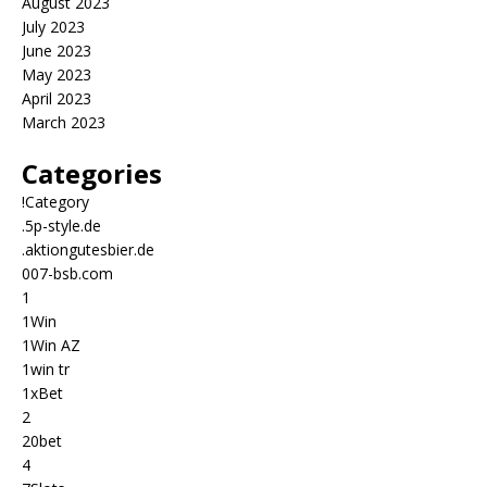
August 2023
July 2023
June 2023
May 2023
April 2023
March 2023
Categories
!Category
.5p-style.de
.aktiongutesbier.de
007-bsb.com
1
1Win
1Win AZ
1win tr
1xBet
2
20bet
4