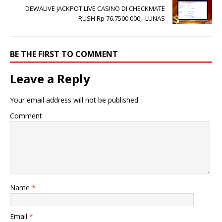
DEWALIVE JACKPOT LIVE CASINO DI CHECKMATE
RUSH Rp 76.7500.000,- LUNAS
BE THE FIRST TO COMMENT
Leave a Reply
Your email address will not be published.
Comment
Name
*
Email
*