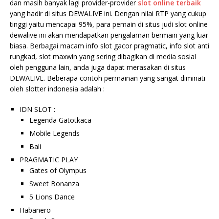
dan masih banyak lagi provider-provider
slot online terbaik
yang hadir di situs DEWALIVE ini. Dengan nilai RTP yang cukup
tinggi yaitu mencapai 95%, para pemain di situs judi slot online
dewalive ini akan mendapatkan pengalaman bermain yang luar
biasa. Berbagai macam info slot gacor pragmatic, info slot anti
rungkad, slot maxwin yang sering dibagikan di media sosial
oleh pengguna lain, anda juga dapat merasakan di situs
DEWALIVE. Beberapa contoh permainan yang sangat diminati
oleh slotter indonesia adalah :
IDN SLOT :
Legenda Gatotkaca
Mobile Legends
Bali
PRAGMATIC PLAY
Gates of Olympus
Sweet Bonanza
5 Lions Dance
Habanero