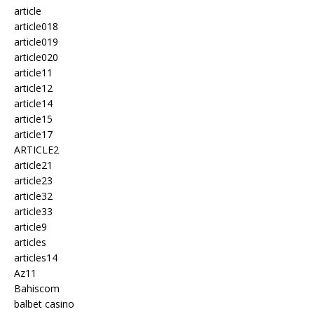
article
article018
article019
article020
article11
article12
article14
article15
article17
ARTICLE2
article21
article23
article32
article33
article9
articles
articles14
Az11
Bahiscom
balbet casino