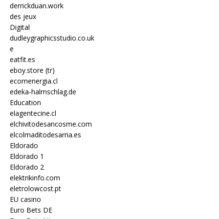
derrickduan.work
des jeux
Digital
dudleygraphicsstudio.co.uk
e
eatfit.es
eboy.store (tr)
ecomenergia.cl
edeka-halmschlag.de
Education
elagentecine.cl
elchivitodesancosme.com
elcolmaditodesarria.es
Eldorado
Eldorado 1
Eldorado 2
elektrikinfo.com
eletrolowcost.pt
EU casino
Euro Bets DE