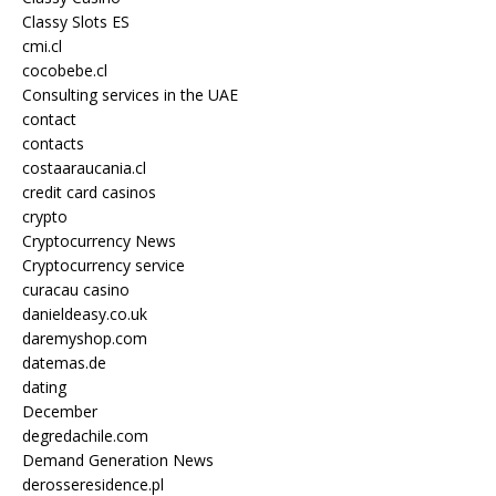
Classy Slots ES
cmi.cl
cocobebe.cl
Consulting services in the UAE
contact
contacts
costaaraucania.cl
credit card casinos
crypto
Cryptocurrency News
Cryptocurrency service
curacau casino
danieldeasy.co.uk
daremyshop.com
datemas.de
dating
December
degredachile.com
Demand Generation News
derosseresidence.pl