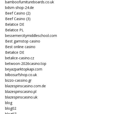
bamboofurnitureboards.co.uk
bdsm-shop-24.de
Beef Casino (2)
Beef Casino (3)
Belatice DE
Belatice PL
bessemercitymiddleschool.com
Best gamstop casino
Best online casino
Betalice DE
betalice-casino.cz
betwoon-2026casino.top
beyazparktopkapi.com
bilbosurfshop.co.uk
bizzo-cassino.gr
blazespinscasino.com.de
blazespinscasino.pl
blazespinscasino.uk
blog
blog02
blog07