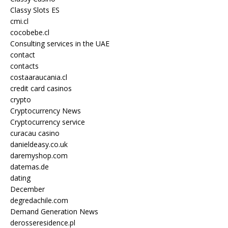
Classy Slots ES
cmi.cl
cocobebe.cl
Consulting services in the UAE
contact
contacts
costaaraucania.cl
credit card casinos
crypto
Cryptocurrency News
Cryptocurrency service
curacau casino
danieldeasy.co.uk
daremyshop.com
datemas.de
dating
December
degredachile.com
Demand Generation News
derosseresidence.pl