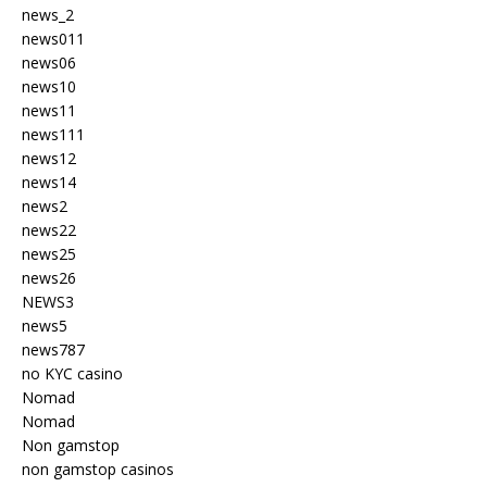
news_2
news011
news06
news10
news11
news111
news12
news14
news2
news22
news25
news26
NEWS3
news5
news787
no KYC casino
Nomad
Nomad
Non gamstop
non gamstop casinos