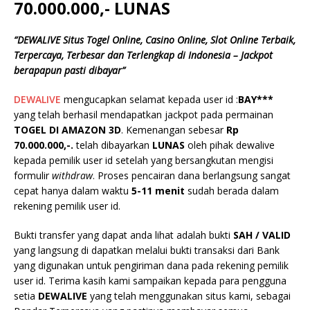
70.000.000,- LUNAS
“
DEWALIVE
Situs Togel Online, Casino Online, Slot Online Terbaik,
Terpercaya, Terbesar dan Terlengkap di Indonesia – Jackpot
berapapun pasti dibayar”
DEWALIVE
mengucapkan selamat kepada user id :
BAY***
yang telah berhasil mendapatkan jackpot pada permainan
TOGEL DI AMAZON 3D
. Kemenangan sebesar
Rp
70.000.000
,-.
telah dibayarkan
LUNAS
oleh pihak dewalive
kepada pemilik user id setelah yang bersangkutan mengisi
formulir
withdraw
. Proses pencairan dana berlangsung sangat
cepat hanya dalam waktu
5-11 menit
sudah berada dalam
rekening pemilik user id.
Bukti transfer yang dapat anda lihat adalah bukti
SAH / VALID
yang langsung di dapatkan melalui bukti transaksi dari Bank
yang digunakan untuk pengiriman dana pada rekening pemilik
user id. Terima kasih kami sampaikan kepada para pengguna
setia
DEWALIVE
yang telah menggunakan situs kami, sebagai