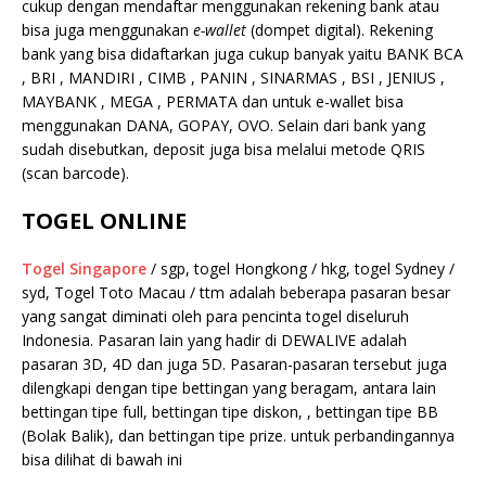
cukup dengan mendaftar menggunakan rekening bank atau
bisa juga menggunakan
e-wallet
(dompet digital). Rekening
bank yang bisa didaftarkan juga cukup banyak yaitu BANK BCA
, BRI , MANDIRI , CIMB , PANIN , SINARMAS , BSI , JENIUS ,
MAYBANK , MEGA , PERMATA dan untuk e-wallet bisa
menggunakan DANA, GOPAY, OVO. Selain dari bank yang
sudah disebutkan, deposit juga bisa melalui metode QRIS
(scan barcode).
TOGEL ONLINE
Togel Singapore
/ sgp, togel Hongkong / hkg, togel Sydney /
syd, Togel Toto Macau / ttm adalah beberapa pasaran besar
yang sangat diminati oleh para pencinta togel diseluruh
Indonesia. Pasaran lain yang hadir di DEWALIVE adalah
pasaran 3D, 4D dan juga 5D. Pasaran-pasaran tersebut juga
dilengkapi dengan tipe bettingan yang beragam, antara lain
bettingan tipe full, bettingan tipe diskon, , bettingan tipe BB
(Bolak Balik), dan bettingan tipe prize. untuk perbandingannya
bisa dilihat di bawah ini