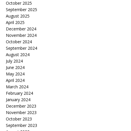
October 2025
September 2025
August 2025
April 2025
December 2024
November 2024
October 2024
September 2024
August 2024
July 2024
June 2024
May 2024
April 2024
March 2024
February 2024
January 2024
December 2023
November 2023
October 2023
September 2023