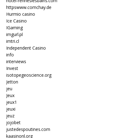
hotel-renneslesbains.com
httpswww.comchay.de
Hurmio casino
Ice Casino
IGaming
imgurl.pl
imtri.cl
Independent Casino
info
interviews
Invest
isotopegeoscience.org
Jetton
jeu
Jeux
jeux1
jeuxi
jeuz
jojobet
justedespoutines.com
kaasinonl.org