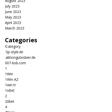
August 2023
July 2023
June 2023
May 2023
April 2023
March 2023
Categories
!Category
.5p-style.de
.aktiongutesbier.de
007-bsb.com
1
1Win
1Win AZ
1win tr
1xBet
2
20bet
4