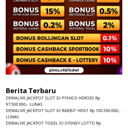
Berita Terbaru
DEWALIVE JACKPOT SLOT DI PYSHCO HEROES Rp
97.500.000,- LUNAS
DEWALIVE JACKPOT SLOT DI RABBIT HEIST Rp 100.500.000,-
LUNAS
DEWALIVE JACKPOT TOGEL DI SYDNEY LOTTO Rp