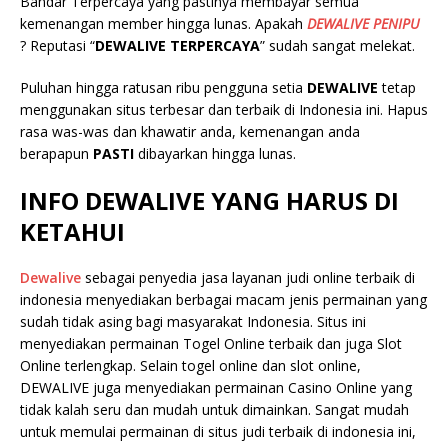
Bandar Terpercaya yang pastinya membayar semua
kemenangan member hingga lunas. Apakah
DEWALIVE
PENIPU
? Reputasi “
DEWALIVE
TERPERCAYA
” sudah sangat melekat.
Puluhan hingga ratusan ribu pengguna setia
DEWALIVE
tetap
menggunakan situs terbesar dan terbaik di Indonesia ini. Hapus
rasa was-was dan khawatir anda, kemenangan anda
berapapun
PASTI
dibayarkan hingga lunas.
INFO DEWALIVE
YANG HARUS DI
KETAHUI
Dewalive
sebagai penyedia jasa layanan judi online terbaik di
indonesia menyediakan berbagai macam jenis permainan yang
sudah tidak asing bagi masyarakat Indonesia. Situs ini
menyediakan permainan Togel Online terbaik dan juga Slot
Online terlengkap. Selain togel online dan slot online,
DEWALIVE juga menyediakan permainan Casino Online yang
tidak kalah seru dan mudah untuk dimainkan. Sangat mudah
untuk memulai permainan di situs judi terbaik di indonesia ini,