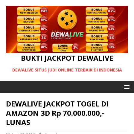
BUKTI JACKPOT DEWALIVE
DEWALIVE SITUS JUDI ONLINE TERBAIK DI INDONESIA
DEWALIVE JACKPOT TOGEL DI
AMAZON 3D Rp 70.000.000,-
LUNAS