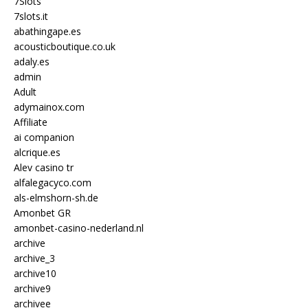
7Slots
7slots.it
abathingape.es
acousticboutique.co.uk
adaly.es
admin
Adult
adymainox.com
Affiliate
ai companion
alcrique.es
Alev casino tr
alfalegacyco.com
als-elmshorn-sh.de
Amonbet GR
amonbet-casino-nederland.nl
archive
archive_3
archive10
archive9
archivee