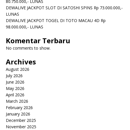
80.750.000,- LUNAS
DEWALIVE JACKPOT SLOT DI SATOSHI SPINS Rp 73.000.000,-
LUNAS
DEWALIVE JACKPOT TOGEL DI TOTO MACAU 4D Rp
98.000.000,- LUNAS
Komentar Terbaru
No comments to show.
Archives
August 2026
July 2026
June 2026
May 2026
April 2026
March 2026
February 2026
January 2026
December 2025
November 2025