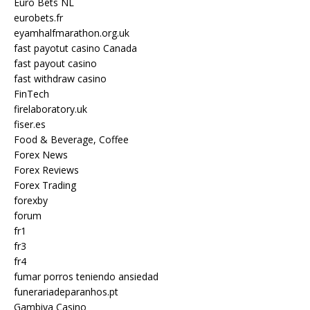
Euro Bets NL
eurobets.fr
eyamhalfmarathon.org.uk
fast payotut casino Canada
fast payout casino
fast withdraw casino
FinTech
firelaboratory.uk
fiser.es
Food & Beverage, Coffee
Forex News
Forex Reviews
Forex Trading
forexby
forum
fr1
fr3
fr4
fumar porros teniendo ansiedad
funerariadeparanhos.pt
Gambiva Casino