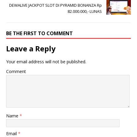
DEWALIVE JACKPOT SLOT DI PYRAMID BONANZA Rp
82.000.000,- LUNAS
BE THE FIRST TO COMMENT
Leave a Reply
Your email address will not be published.
Comment
Name
*
Email
*