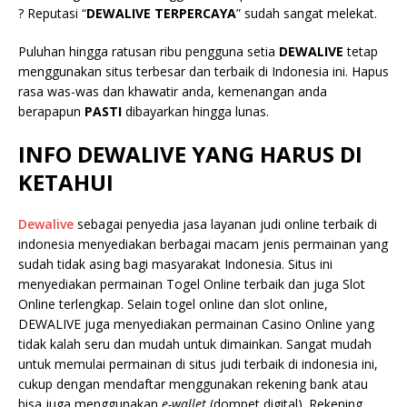
? Reputasi “
DEWALIVE
TERPERCAYA
” sudah sangat melekat.
Puluhan hingga ratusan ribu pengguna setia
DEWALIVE
tetap
menggunakan situs terbesar dan terbaik di Indonesia ini. Hapus
rasa was-was dan khawatir anda, kemenangan anda
berapapun
PASTI
dibayarkan hingga lunas.
INFO DEWALIVE
YANG HARUS DI
KETAHUI
Dewalive
sebagai penyedia jasa layanan judi online terbaik di
indonesia menyediakan berbagai macam jenis permainan yang
sudah tidak asing bagi masyarakat Indonesia. Situs ini
menyediakan permainan Togel Online terbaik dan juga Slot
Online terlengkap. Selain togel online dan slot online,
DEWALIVE juga menyediakan permainan Casino Online yang
tidak kalah seru dan mudah untuk dimainkan. Sangat mudah
untuk memulai permainan di situs judi terbaik di indonesia ini,
cukup dengan mendaftar menggunakan rekening bank atau
bisa juga menggunakan
e-wallet
(dompet digital). Rekening