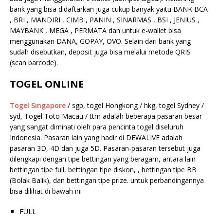
bank yang bisa didaftarkan juga cukup banyak yaitu BANK BCA
, BRI , MANDIRI , CIMB , PANIN , SINARMAS , BSI , JENIUS ,
MAYBANK , MEGA , PERMATA dan untuk e-wallet bisa
menggunakan DANA, GOPAY, OVO. Selain dari bank yang
sudah disebutkan, deposit juga bisa melalui metode QRIS
(scan barcode).
TOGEL ONLINE
Togel Singapore
/ sgp, togel Hongkong / hkg, togel Sydney /
syd, Togel Toto Macau / ttm adalah beberapa pasaran besar
yang sangat diminati oleh para pencinta togel diseluruh
Indonesia. Pasaran lain yang hadir di DEWALIVE adalah
pasaran 3D, 4D dan juga 5D. Pasaran-pasaran tersebut juga
dilengkapi dengan tipe bettingan yang beragam, antara lain
bettingan tipe full, bettingan tipe diskon, , bettingan tipe BB
(Bolak Balik), dan bettingan tipe prize. untuk perbandingannya
bisa dilihat di bawah ini
FULL