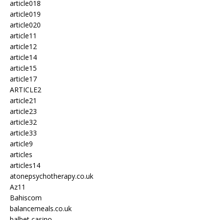
article018
article019
article020
article11
article12
article14
article15
article17
ARTICLE2
article21
article23
article32
article33
article9
articles
articles14
atonepsychotherapy.co.uk
Az11
Bahiscom
balancemeals.co.uk
balbet casino