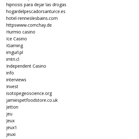
hipnosis para dejar las drogas
hogardelpescadorsanturce.es
hotel-renneslesbains.com
httpswww.comchay.de
Hurmio casino
Ice Casino
IGaming
imgurl.pl
imtri.cl
Independent Casino
info
interviews
Invest
isotopegeoscience.org
jamiespetfoodstore.co.uk
Jetton
jeu
Jeux
jeux1
jeuxi