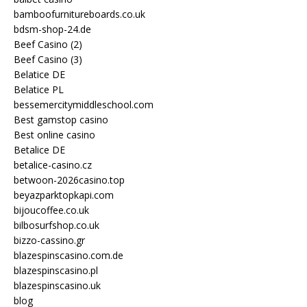
bamboofurnitureboards.co.uk
bdsm-shop-24.de
Beef Casino (2)
Beef Casino (3)
Belatice DE
Belatice PL
bessemercitymiddleschool.com
Best gamstop casino
Best online casino
Betalice DE
betalice-casino.cz
betwoon-2026casino.top
beyazparktopkapi.com
bijoucoffee.co.uk
bilbosurfshop.co.uk
bizzo-cassino.gr
blazespinscasino.com.de
blazespinscasino.pl
blazespinscasino.uk
blog