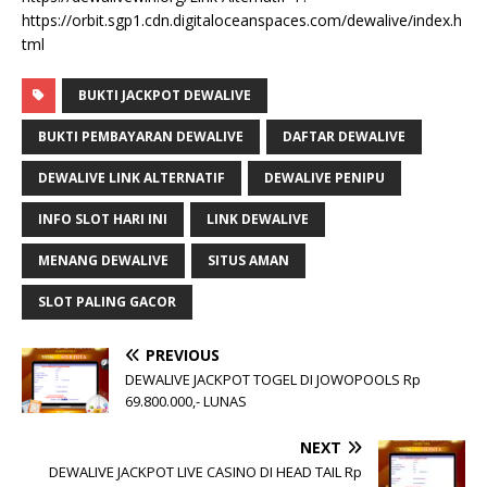
https://orbit.sgp1.cdn.digitaloceanspaces.com/dewalive/index.h
tml
BUKTI JACKPOT DEWALIVE
BUKTI PEMBAYARAN DEWALIVE
DAFTAR DEWALIVE
DEWALIVE LINK ALTERNATIF
DEWALIVE PENIPU
INFO SLOT HARI INI
LINK DEWALIVE
MENANG DEWALIVE
SITUS AMAN
SLOT PALING GACOR
PREVIOUS
DEWALIVE JACKPOT TOGEL DI JOWOPOOLS Rp
69.800.000,- LUNAS
NEXT
DEWALIVE JACKPOT LIVE CASINO DI HEAD TAIL Rp