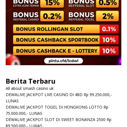
Berita Terbaru
All about smash casino uk
DEWALIVE JACKPOT LIVE CASINO DI 48D Rp 99.250.000,-
LUNAS
DEWALIVE JACKPOT TOGEL DI HONGKONG LOTTO Rp
75.000.000,- LUNAS
DEWALIVE JACKPOT SLOT DI SWEET BONANZA 2500 Rp
89.500.000,- LUNAS