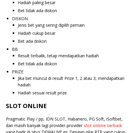
Hadiah paling besar
Bet tidak ada diskon
DISKON
Jenis bet yang sering dipilih pemain
Hadiah cukup besar
Bet ada diskon
BB
Result terbalik, tetap mendapatkan hadiah
Bet tidak ada diskon
PRIZE
Jika bet muncul di result Prize 1, 2 atau 3, mendapatkan
hadiah
Hadiah sesuai result prize
SLOT ONLINE
Pragmatic Play / pp, IDN SLOT, Habanero, PG Soft, iSoftbet,
dan masih banyak lagi provider-provider
slot online terbaik
yang hadir di situs DEWALIVE ini. Dengan nilai RTP yang cukup