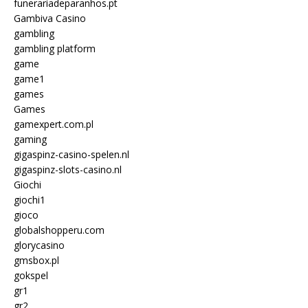
funerariadeparanhos.pt
Gambiva Casino
gambling
gambling platform
game
game1
games
Games
gamexpert.com.pl
gaming
gigaspinz-casino-spelen.nl
gigaspinz-slots-casino.nl
Giochi
giochi1
gioco
globalshopperu.com
glorycasino
gmsbox.pl
gokspel
gr1
gr2