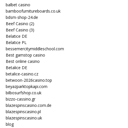
balbet casino
bamboofurnitureboards.co.uk
bdsm-shop-24.de
Beef Casino (2)
Beef Casino (3)
Belatice DE
Belatice PL
bessemercitymiddleschool.com
Best gamstop casino
Best online casino
Betalice DE
betalice-casino.cz
betwoon-2026casino.top
beyazparktopkapi.com
bilbosurfshop.co.uk
bizzo-cassino.gr
blazespinscasino.com.de
blazespinscasino.pl
blazespinscasino.uk
blog