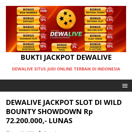
BUKTI JACKPOT DEWALIVE
DEWALIVE SITUS JUDI ONLINE TERBAIK DI INDONESIA
DEWALIVE JACKPOT SLOT DI WILD
BOUNTY SHOWDOWN Rp
72.200.000,- LUNAS