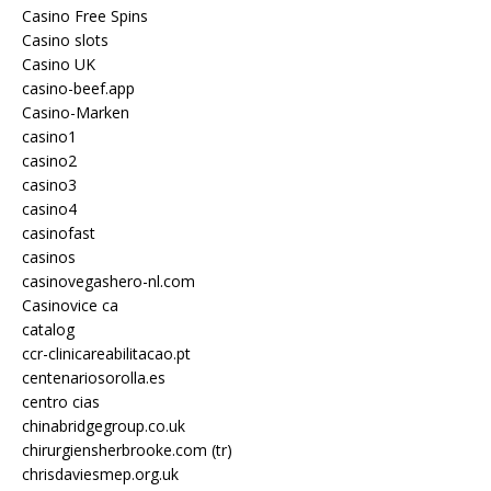
Casino Free Spins
Casino slots
Casino UK
casino-beef.app
Casino-Marken
casino1
casino2
casino3
casino4
casinofast
casinos
casinovegashero-nl.com
Casinovice ca
catalog
ccr-clinicareabilitacao.pt
centenariosorolla.es
centro cias
chinabridgegroup.co.uk
chirurgiensherbrooke.com (tr)
chrisdaviesmep.org.uk