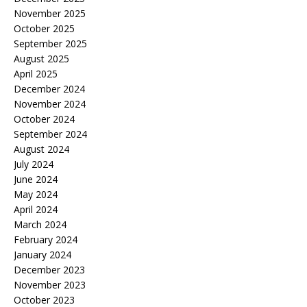
November 2025
October 2025
September 2025
August 2025
April 2025
December 2024
November 2024
October 2024
September 2024
August 2024
July 2024
June 2024
May 2024
April 2024
March 2024
February 2024
January 2024
December 2023
November 2023
October 2023