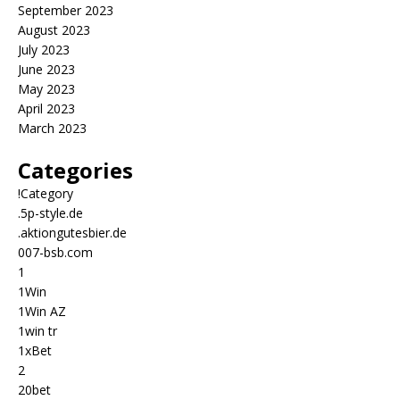
September 2023
August 2023
July 2023
June 2023
May 2023
April 2023
March 2023
Categories
!Category
.5p-style.de
.aktiongutesbier.de
007-bsb.com
1
1Win
1Win AZ
1win tr
1xBet
2
20bet