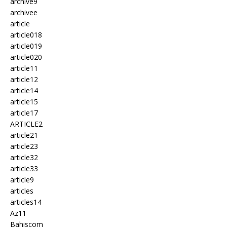
archive9
archivee
article
article018
article019
article020
article11
article12
article14
article15
article17
ARTICLE2
article21
article23
article32
article33
article9
articles
articles14
Az11
Bahiscom