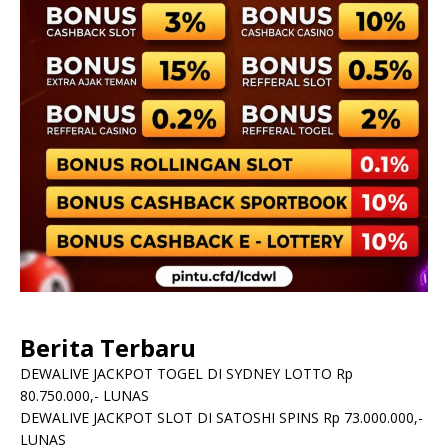
Berita Terbaru
DEWALIVE JACKPOT TOGEL DI SYDNEY LOTTO Rp
80.750.000,- LUNAS
DEWALIVE JACKPOT SLOT DI SATOSHI SPINS Rp 73.000.000,-
LUNAS