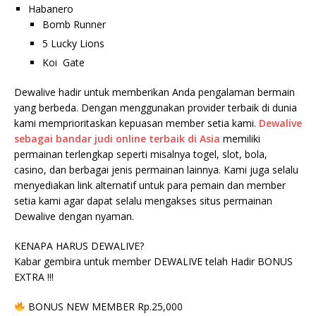
Habanero
Bomb Runner
5 Lucky Lions
Koi Gate
Dewalive hadir untuk memberikan Anda pengalaman bermain
yang berbeda. Dengan menggunakan provider terbaik di dunia
kami memprioritaskan kepuasan member setia kami.
Dewalive
sebagai bandar judi online terbaik di Asia
memiliki
permainan terlengkap seperti misalnya togel, slot, bola,
casino, dan berbagai jenis permainan lainnya. Kami juga selalu
menyediakan link alternatif untuk para pemain dan member
setia kami agar dapat selalu mengakses situs permainan
Dewalive dengan nyaman.
KENAPA HARUS DEWALIVE?
Kabar gembira untuk member DEWALIVE telah Hadir BONUS
EXTRA !!!
BONUS NEW MEMBER Rp.25,000