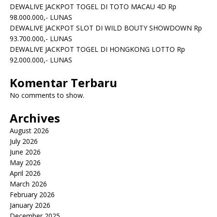
DEWALIVE JACKPOT TOGEL DI TOTO MACAU 4D Rp
98.000.000,- LUNAS
DEWALIVE JACKPOT SLOT DI WILD BOUTY SHOWDOWN Rp
93.700.000,- LUNAS
DEWALIVE JACKPOT TOGEL DI HONGKONG LOTTO Rp
92.000.000,- LUNAS
Komentar Terbaru
No comments to show.
Archives
August 2026
July 2026
June 2026
May 2026
April 2026
March 2026
February 2026
January 2026
December 2025