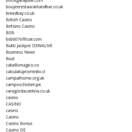
botteganapule.com
boujeerestaurantandbar.co.uk
breedbay.co.uk
British Casino
Britsino Casino
BSB
bsb007official.com
Bukti Jackpot DEWALIVE
Business News
Bust
cabellomagico.co
calculatupromedio.cl
campathome.org.uk
camposchicken.pe
caragordacantina.co.uk
casino
CASINO
casino
Casino
Casino Bonus
Casino DE