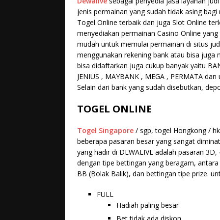
Dewalive
sebagai penyedia jasa layanan jud
jenis permainan yang sudah tidak asing bagi
Togel Online terbaik dan juga Slot Online ter
menyediakan permainan Casino Online yang 
mudah untuk memulai permainan di situs judi
menggunakan rekening bank atau bisa jug
bisa didaftarkan juga cukup banyak yaitu B
JENIUS , MAYBANK , MEGA , PERMATA dan u
Selain dari bank yang sudah disebutkan, depo
TOGEL ONLINE
Togel Singapore
/ sgp, togel Hongkong / hk
beberapa pasaran besar yang sangat diminati 
yang hadir di DEWALIVE adalah pasaran 3D, 
dengan tipe bettingan yang beragam, antara lai
BB (Bolak Balik), dan bettingan tipe prize. un
FULL
Hadiah paling besar
Bet tidak ada diskon