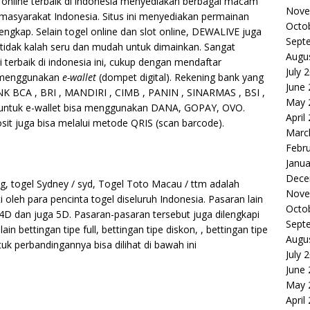
i online terbaik di indonesia menyediakan berbagai macam
Nove
 masyarakat Indonesia. Situs ini menyediakan permainan
Octo
lengkap. Selain togel online dan slot online, DEWALIVE juga
Sept
tidak kalah seru dan mudah untuk dimainkan. Sangat
Augu
 terbaik di indonesia ini, cukup dengan mendaftar
July 
a menggunakan
e-wallet
(dompet digital). Rekening bank yang
June
ANK BCA , BRI , MANDIRI , CIMB , PANIN , SINARMAS , BSI ,
May 
ntuk e-wallet bisa menggunakan DANA, GOPAY, OVO.
April
sit juga bisa melalui metode QRIS (scan barcode).
Marc
Febr
Janua
Dece
g, togel Sydney / syd, Togel Toto Macau / ttm adalah
Nove
oleh para pencinta togel diseluruh Indonesia. Pasaran lain
Octo
4D dan juga 5D. Pasaran-pasaran tersebut juga dilengkapi
Sept
n bettingan tipe full, bettingan tipe diskon, , bettingan tipe
Augu
tuk perbandingannya bisa dilihat di bawah ini
July 
June
May 
April