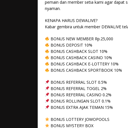
pemain dan member setia kami agar dapat s
nyaman.
KENAPA HARUS DEWALIVE?
Kabar gembira untuk member DEWALIVE tela
BONUS NEW MEMBER Rp.25,000
BONUS DEPOSIT 10%
BONUS CASHBACK SLOT 10%
BONUS CASHBACK CASINO 10%
BONUS CASHBACK E-LOTTERY 10%
BONUS CASHBACK SPORTBOOK 10%
BONUS REFERRAL SLOT 0.5%
BONUS REFERRAL TOGEL 2%
BONUS REFERRAL CASINO 0.2%
BONUS ROLLINGAN SLOT 0.1%
BONUS EXTRA AJAK TEMAN 15%
BONUS LOTTERY JOWOPOOLS
BONUS MYSTERY BOX