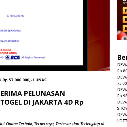
Be
DEWA
Rp 8
DEWA
Rp 57.000.000,- LUNAS
73.0
DEWA
NERIMA PELUNASAN
Rp 9
OGEL DI JAKARTA 4D Rp
DEWA
SHOW
DEWA
LOTT
Slot Online Terbaik, Terpercaya, Terbesar dan Terlengkap di