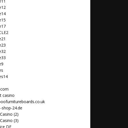
le11
le12
le14
le15
le17
CLE2
le21
le23
le32
le33
le9
es
les14
scom
t casino
oofurnitureboards.co.uk
-shop-24.de
Casino (2)
Casino (3)
ice DE