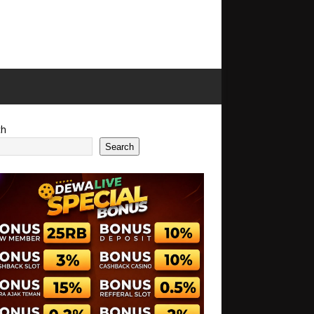
ch
Search