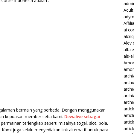
lotter indonesia adalah :
admi
Adult
adym
Affili
ai c
alcri
Alev 
alfa
als-e
Amon
amonb
archi
archi
archi
archi
archi
articl
ngalaman bermain yang berbeda. Dengan menggunakan
artic
skan kepuasan member setia kami.
Dewalive sebagai
artic
 permainan terlengkap seperti misalnya togel, slot, bola,
artic
 Kami juga selalu menyediakan link alternatif untuk para