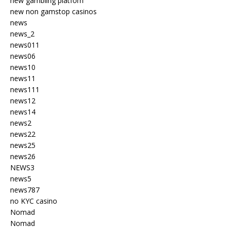
new gambling platfom
new non gamstop casinos
news
news_2
news011
news06
news10
news11
news111
news12
news14
news2
news22
news25
news26
NEWS3
news5
news787
no KYC casino
Nomad
Nomad