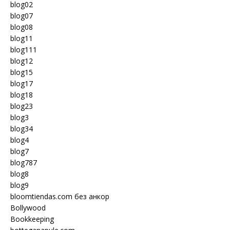
blog02
blog07
blog08
blog11
blog111
blog12
blog15
blog17
blog18
blog23
blog3
blog34
blog4
blog7
blog787
blog8
blog9
bloomtiendas.com без анкор
Bollywood
Bookkeeping