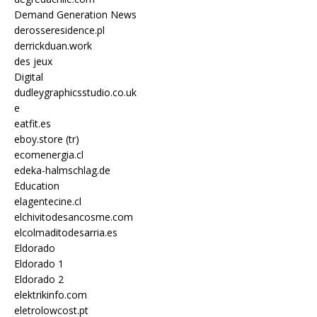
Demand Generation News
derosseresidence.pl
derrickduan.work
des jeux
Digital
dudleygraphicsstudio.co.uk
e
eatfit.es
eboy.store (tr)
ecomenergia.cl
edeka-halmschlag.de
Education
elagentecine.cl
elchivitodesancosme.com
elcolmaditodesarria.es
Eldorado
Eldorado 1
Eldorado 2
elektrikinfo.com
eletrolowcost.pt