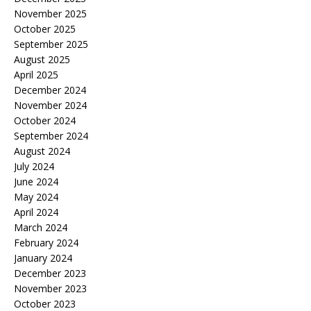
November 2025
October 2025
September 2025
August 2025
April 2025
December 2024
November 2024
October 2024
September 2024
August 2024
July 2024
June 2024
May 2024
April 2024
March 2024
February 2024
January 2024
December 2023
November 2023
October 2023