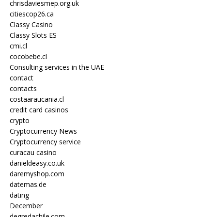
chrisdaviesmep.org.uk
citiescop26.ca
Classy Casino
Classy Slots ES
cmi.cl
cocobebe.cl
Consulting services in the UAE
contact
contacts
costaaraucania.cl
credit card casinos
crypto
Cryptocurrency News
Cryptocurrency service
curacau casino
danieldeasy.co.uk
daremyshop.com
datemas.de
dating
December
degredachile.com