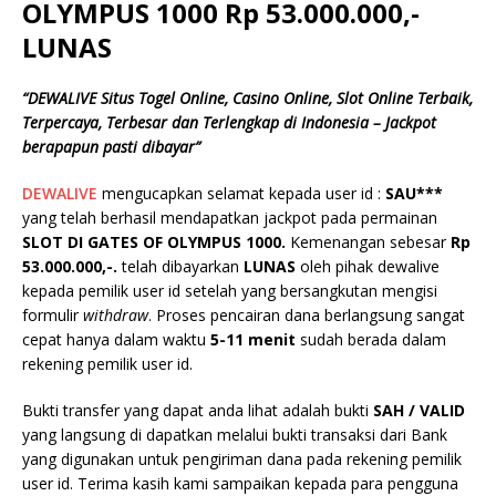
OLYMPUS 1000 Rp 53.000.000,-
LUNAS
“
DEWALIVE
Situs Togel Online, Casino Online, Slot Online Terbaik,
Terpercaya, Terbesar dan Terlengkap di Indonesia – Jackpot
berapapun pasti dibayar”
DEWALIVE
mengucapkan selamat kepada user id :
SAU***
yang telah berhasil mendapatkan jackpot pada permainan
SLOT DI GATES OF OLYMPUS 1000.
Kemenangan sebesar
Rp
53.000.000
,-.
telah dibayarkan
LUNAS
oleh pihak dewalive
kepada pemilik user id setelah yang bersangkutan mengisi
formulir
withdraw
. Proses pencairan dana berlangsung sangat
cepat hanya dalam waktu
5-11 menit
sudah berada dalam
rekening pemilik user id.
Bukti transfer yang dapat anda lihat adalah bukti
SAH / VALID
yang langsung di dapatkan melalui bukti transaksi dari Bank
yang digunakan untuk pengiriman dana pada rekening pemilik
user id. Terima kasih kami sampaikan kepada para pengguna