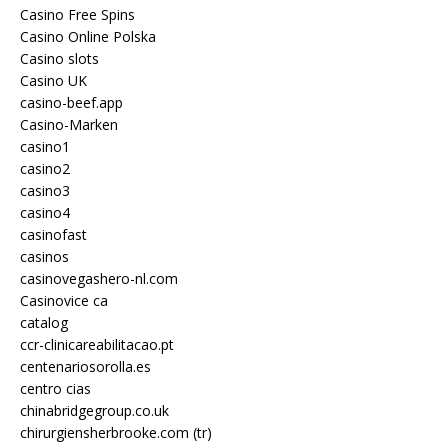
Casino Free Spins
Casino Online Polska
Casino slots
Casino UK
casino-beef.app
Casino-Marken
casino1
casino2
casino3
casino4
casinofast
casinos
casinovegashero-nl.com
Casinovice ca
catalog
ccr-clinicareabilitacao.pt
centenariosorolla.es
centro cias
chinabridgegroup.co.uk
chirurgiensherbrooke.com (tr)