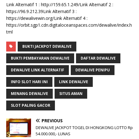
Link Alternatif 1 : http://159.65.1.249/Link Alternatif 2 :
https://96.9.212.39Link Alternatif 3 :
https://dewalivewin.org/Link Alternatif 4 :
https://orbit.sgp1.cdn.digitaloceanspaces.com/dewalive/index.h
tml
BUKTI JACKPOT DEWALIVE
BUKTI PEMBAYARAN DEWALIVE
DAFTAR DEWALIVE
DEWALIVE LINK ALTERNATIF
DEWALIVE PENIPU
INFO SLOT HARI INI
LINK DEWALIVE
MENANG DEWALIVE
SITUS AMAN
SLOT PALING GACOR
PREVIOUS
DEWALIVE JACKPOT TOGEL DI HONGKONG LOTTO Rp
54.000.000,- LUNAS