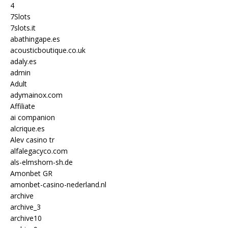
4
7Slots
7slots.it
abathingape.es
acousticboutique.co.uk
adaly.es
admin
Adult
adymainox.com
Affiliate
ai companion
alcrique.es
Alev casino tr
alfalegacyco.com
als-elmshorn-sh.de
Amonbet GR
amonbet-casino-nederland.nl
archive
archive_3
archive10