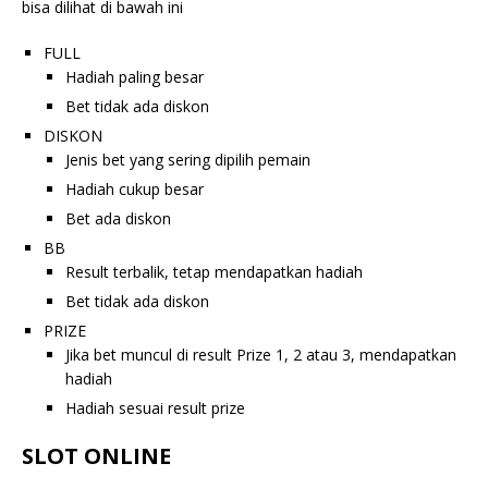
bisa dilihat di bawah ini
FULL
Hadiah paling besar
Bet tidak ada diskon
DISKON
Jenis bet yang sering dipilih pemain
Hadiah cukup besar
Bet ada diskon
BB
Result terbalik, tetap mendapatkan hadiah
Bet tidak ada diskon
PRIZE
Jika bet muncul di result Prize 1, 2 atau 3, mendapatkan
hadiah
Hadiah sesuai result prize
SLOT ONLINE