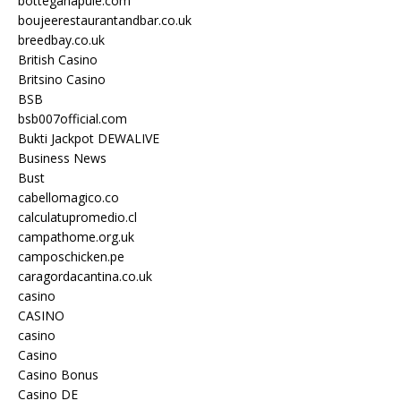
botteganapule.com
boujeerestaurantandbar.co.uk
breedbay.co.uk
British Casino
Britsino Casino
BSB
bsb007official.com
Bukti Jackpot DEWALIVE
Business News
Bust
cabellomagico.co
calculatupromedio.cl
campathome.org.uk
camposchicken.pe
caragordacantina.co.uk
casino
CASINO
casino
Casino
Casino Bonus
Casino DE