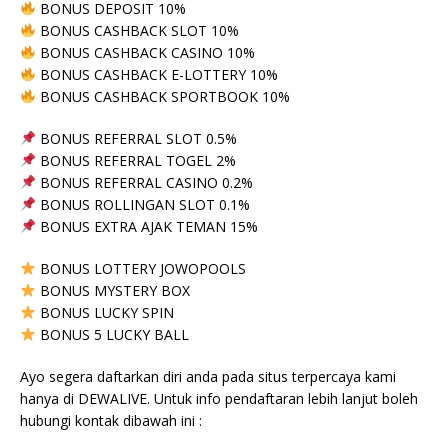
BONUS DEPOSIT 10%
BONUS CASHBACK SLOT 10%
BONUS CASHBACK CASINO 10%
BONUS CASHBACK E-LOTTERY 10%
BONUS CASHBACK SPORTBOOK 10%
BONUS REFERRAL SLOT 0.5%
BONUS REFERRAL TOGEL 2%
BONUS REFERRAL CASINO 0.2%
BONUS ROLLINGAN SLOT 0.1%
BONUS EXTRA AJAK TEMAN 15%
BONUS LOTTERY JOWOPOOLS
BONUS MYSTERY BOX
BONUS LUCKY SPIN
BONUS 5 LUCKY BALL
Ayo segera daftarkan diri anda pada situs terpercaya kami
hanya di DEWALIVE. Untuk info pendaftaran lebih lanjut boleh
hubungi kontak dibawah ini :