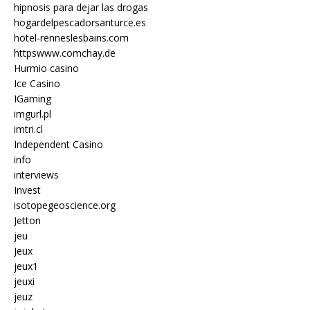
hipnosis para dejar las drogas
hogardelpescadorsanturce.es
hotel-renneslesbains.com
httpswww.comchay.de
Hurmio casino
Ice Casino
IGaming
imgurl.pl
imtri.cl
Independent Casino
info
interviews
Invest
isotopegeoscience.org
Jetton
jeu
Jeux
jeux1
jeuxi
jeuz