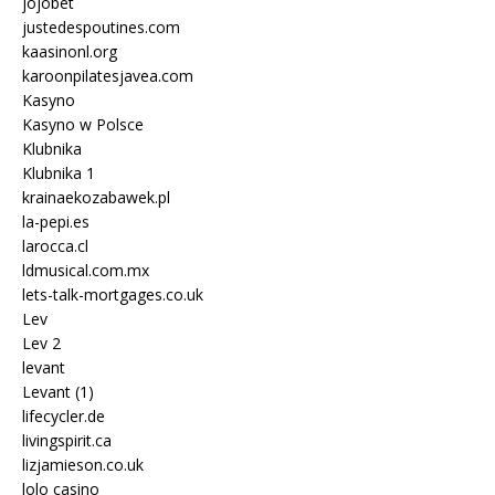
jojobet
justedespoutines.com
kaasinonl.org
karoonpilatesjavea.com
Kasyno
Kasyno w Polsce
Klubnika
Klubnika 1
krainaekozabawek.pl
la-pepi.es
larocca.cl
ldmusical.com.mx
lets-talk-mortgages.co.uk
Lev
Lev 2
levant
Levant (1)
lifecycler.de
livingspirit.ca
lizjamieson.co.uk
lolo casino