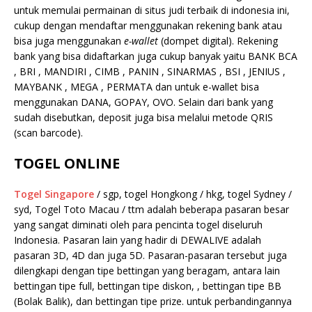
untuk memulai permainan di situs judi terbaik di indonesia ini,
cukup dengan mendaftar menggunakan rekening bank atau
bisa juga menggunakan
e-wallet
(dompet digital). Rekening
bank yang bisa didaftarkan juga cukup banyak yaitu BANK BCA
, BRI , MANDIRI , CIMB , PANIN , SINARMAS , BSI , JENIUS ,
MAYBANK , MEGA , PERMATA dan untuk e-wallet bisa
menggunakan DANA, GOPAY, OVO. Selain dari bank yang
sudah disebutkan, deposit juga bisa melalui metode QRIS
(scan barcode).
TOGEL ONLINE
Togel Singapore
/ sgp, togel Hongkong / hkg, togel Sydney /
syd, Togel Toto Macau / ttm adalah beberapa pasaran besar
yang sangat diminati oleh para pencinta togel diseluruh
Indonesia. Pasaran lain yang hadir di DEWALIVE adalah
pasaran 3D, 4D dan juga 5D. Pasaran-pasaran tersebut juga
dilengkapi dengan tipe bettingan yang beragam, antara lain
bettingan tipe full, bettingan tipe diskon, , bettingan tipe BB
(Bolak Balik), dan bettingan tipe prize. untuk perbandingannya