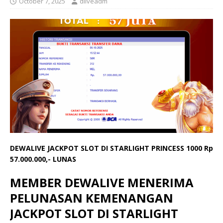
October 7, 2025
dliveadm
DEWALIVE JACKPOT SLOT DI STARLIGHT PRINCESS 1000 Rp
57.000.000,- LUNAS
MEMBER DEWALIVE MENERIMA
PELUNASAN KEMENANGAN
JACKPOT SLOT DI STARLIGHT