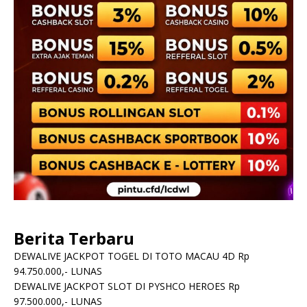
Berita Terbaru
DEWALIVE JACKPOT TOGEL DI TOTO MACAU 4D Rp
94.750.000,- LUNAS
DEWALIVE JACKPOT SLOT DI PYSHCO HEROES Rp
97.500.000,- LUNAS