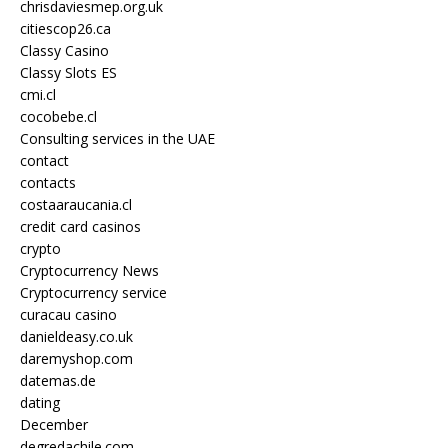
chrisdaviesmep.org.uk
citiescop26.ca
Classy Casino
Classy Slots ES
cmi.cl
cocobebe.cl
Consulting services in the UAE
contact
contacts
costaaraucania.cl
credit card casinos
crypto
Cryptocurrency News
Cryptocurrency service
curacau casino
danieldeasy.co.uk
daremyshop.com
datemas.de
dating
December
degredachile.com