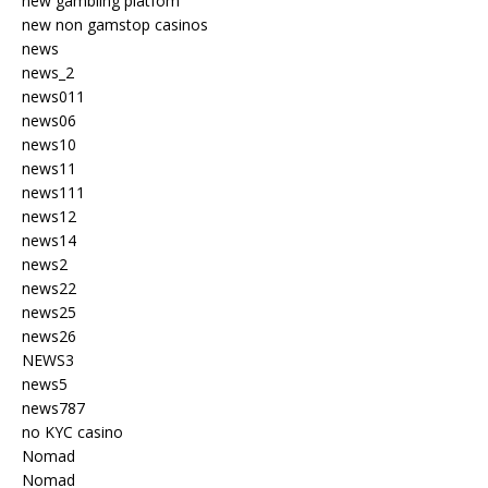
new gambling platfom
new non gamstop casinos
news
news_2
news011
news06
news10
news11
news111
news12
news14
news2
news22
news25
news26
NEWS3
news5
news787
no KYC casino
Nomad
Nomad