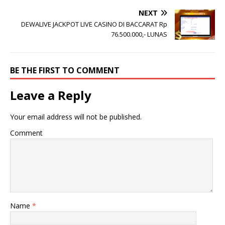
NEXT
DEWALIVE JACKPOT LIVE CASINO DI BACCARAT Rp
76.500.000,- LUNAS
BE THE FIRST TO COMMENT
Leave a Reply
Your email address will not be published.
Comment
Name
*