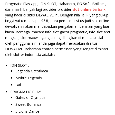
Pragmatic Play / pp, IDN SLOT, Habanero, PG Soft, iSoftbet,
dan masih banyak lagi provider-provider
slot online terbaik
yang hadir di situs DEWALIVE ini. Dengan nilai RTP yang cukup
tinggi yaitu mencapai 95%, para pemain di situs judi slot online
dewalive ini akan mendapatkan pengalaman bermain yang luar
biasa. Berbagai macam info slot gacor pragmatic, info slot anti
rungkad, slot maxwin yang sering dibagikan di media sosial
oleh pengguna lain, anda juga dapat merasakan di situs
DEWALIVE. Beberapa contoh permainan yang sangat diminati
oleh slotter indonesia adalah :
IDN SLOT :
Legenda Gatotkaca
Mobile Legends
Bali
PRAGMATIC PLAY
Gates of Olympus
Sweet Bonanza
5 Lions Dance