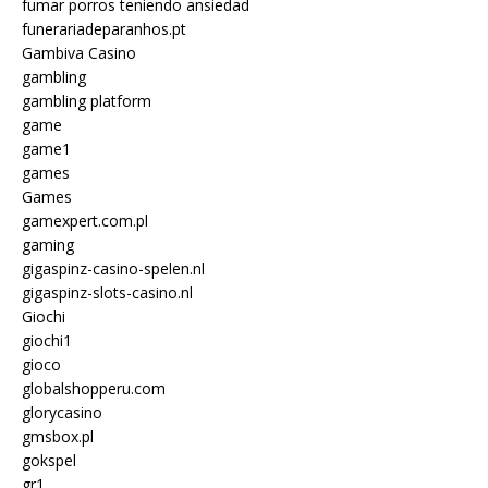
fumar porros teniendo ansiedad
funerariadeparanhos.pt
Gambiva Casino
gambling
gambling platform
game
game1
games
Games
gamexpert.com.pl
gaming
gigaspinz-casino-spelen.nl
gigaspinz-slots-casino.nl
Giochi
giochi1
gioco
globalshopperu.com
glorycasino
gmsbox.pl
gokspel
gr1