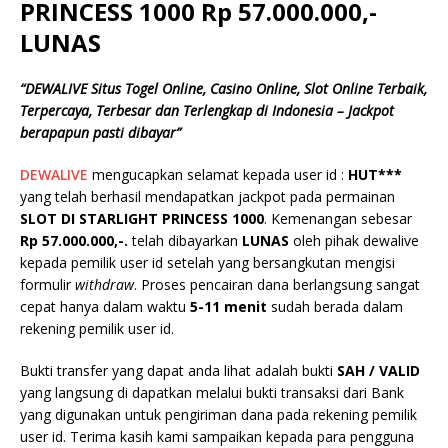
PRINCESS 1000 Rp 57.000.000,-
LUNAS
“
DEWALIVE
Situs Togel Online, Casino Online, Slot Online Terbaik,
Terpercaya, Terbesar dan Terlengkap di Indonesia – Jackpot
berapapun pasti dibayar”
DEWALIVE
mengucapkan selamat kepada user id :
HUT***
yang telah berhasil mendapatkan jackpot pada permainan
SLOT DI STARLIGHT PRINCESS 1000
. Kemenangan sebesar
Rp
57.000.000
,-.
telah dibayarkan
LUNAS
oleh pihak dewalive
kepada pemilik user id setelah yang bersangkutan mengisi
formulir
withdraw
. Proses pencairan dana berlangsung sangat
cepat hanya dalam waktu
5-11 menit
sudah berada dalam
rekening pemilik user id.
Bukti transfer yang dapat anda lihat adalah bukti
SAH / VALID
yang langsung di dapatkan melalui bukti transaksi dari Bank
yang digunakan untuk pengiriman dana pada rekening pemilik
user id. Terima kasih kami sampaikan kepada para pengguna