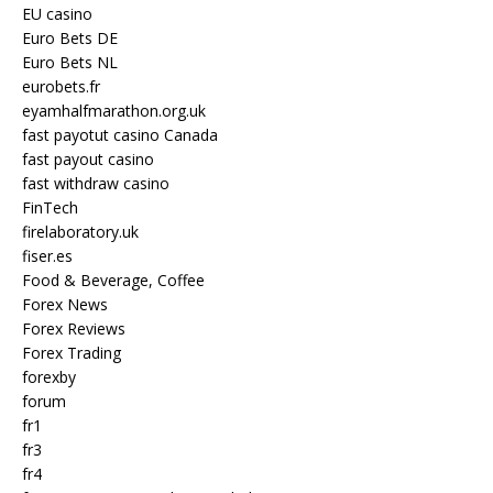
EU casino
Euro Bets DE
Euro Bets NL
eurobets.fr
eyamhalfmarathon.org.uk
fast payotut casino Canada
fast payout casino
fast withdraw casino
FinTech
firelaboratory.uk
fiser.es
Food & Beverage, Coffee
Forex News
Forex Reviews
Forex Trading
forexby
forum
fr1
fr3
fr4