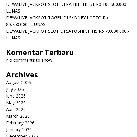
DEWALIVE JACKPOT SLOT DI RABBIT HEIST Rp 100.500.000,-
LUNAS
DEWALIVE JACKPOT TOGEL DI SYDNEY LOTTO Rp
80.750.000,- LUNAS
DEWALIVE JACKPOT SLOT DI SATOSHI SPINS Rp 73.000.000,-
LUNAS
Komentar Terbaru
No comments to show.
Archives
August 2026
July 2026
June 2026
May 2026
April 2026
March 2026
February 2026
January 2026
December 2025