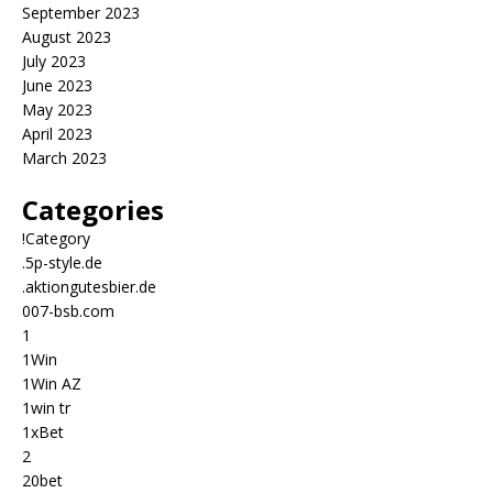
September 2023
August 2023
July 2023
June 2023
May 2023
April 2023
March 2023
Categories
!Category
.5p-style.de
.aktiongutesbier.de
007-bsb.com
1
1Win
1Win AZ
1win tr
1xBet
2
20bet