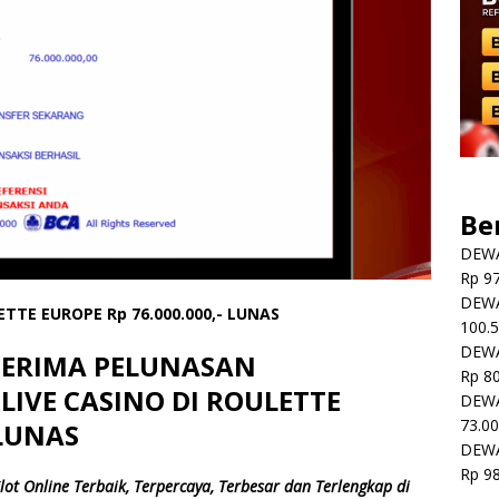
Be
DEWA
Rp 9
DEWA
TTE EUROPE Rp 76.000.000,- LUNAS
100.
DEWA
NERIMA PELUNASAN
Rp 8
LIVE CASINO DI ROULETTE
DEWA
73.0
 LUNAS
DEWA
Rp 9
Slot Online Terbaik, Terpercaya, Terbesar dan Terlengkap di