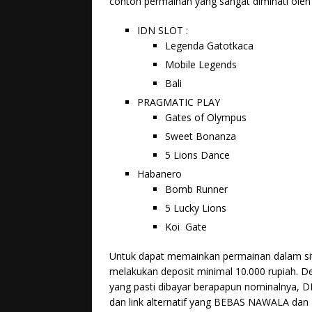
contoh permainan yang sangat diminati oleh s
IDN SLOT :
Legenda Gatotkaca
Mobile Legends
Bali
PRAGMATIC PLAY
Gates of Olympus
Sweet Bonanza
5 Lions Dance
Habanero
Bomb Runner
5 Lucky Lions
Koi Gate
Untuk dapat memainkan permainan dalam situs
melakukan deposit minimal 10.000 rupiah. D
yang pasti dibayar berapapun nominalnya, D
dan link alternatif yang BEBAS NAWALA d