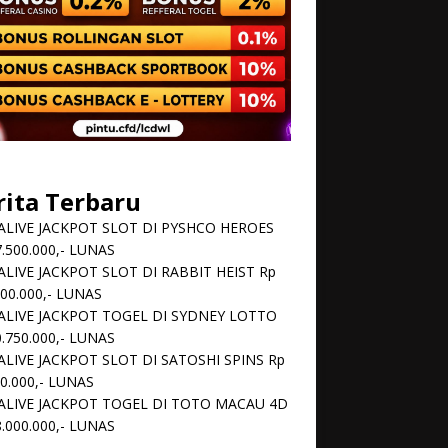
rita Terbaru
LIVE JACKPOT SLOT DI PYSHCO HEROES
7.500.000,- LUNAS
LIVE JACKPOT SLOT DI RABBIT HEIST Rp
500.000,- LUNAS
LIVE JACKPOT TOGEL DI SYDNEY LOTTO
0.750.000,- LUNAS
LIVE JACKPOT SLOT DI SATOSHI SPINS Rp
00.000,- LUNAS
LIVE JACKPOT TOGEL DI TOTO MACAU 4D
8.000.000,- LUNAS