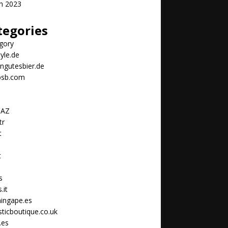
h 2023
tegories
gory
tyle.de
ongutesbier.de
bsb.com
 AZ
tr
t
t
s
.it
ingape.es
ticboutique.co.uk
.es