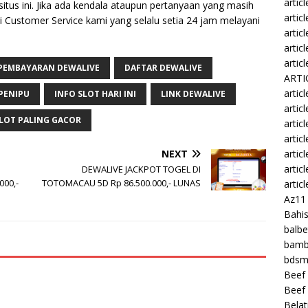
artic
situs ini. Jika ada kendala ataupun pertanyaan yang masih
artic
 Customer Service kami yang selalu setia 24 jam melayani
artic
artic
artic
 PEMBAYARAN DEWALIVE
DAFTAR DEWALIVE
ARTI
artic
PENIPU
INFO SLOT HARI INI
LINK DEWALIVE
artic
LOT PALING GACOR
artic
artic
NEXT
artic
articl
D
DEWALIVE JACKPOT TOGEL DI
00,-
TOTOMACAU 5D Rp 86.500.000,- LUNAS
artic
Az11
Bahi
balbe
bamb
bdsm
Beef 
Beef 
Belat