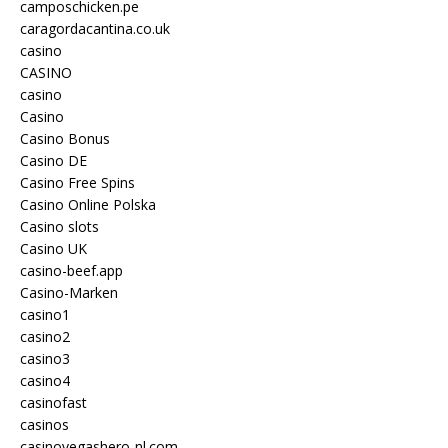
camposchicken.pe
caragordacantina.co.uk
casino
CASINO
casino
Casino
Casino Bonus
Casino DE
Casino Free Spins
Casino Online Polska
Casino slots
Casino UK
casino-beef.app
Casino-Marken
casino1
casino2
casino3
casino4
casinofast
casinos
casinovegashero-nl.com