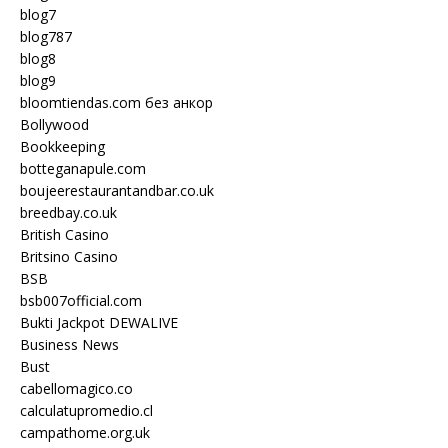
blog7
blog787
blog8
blog9
bloomtiendas.com без анкор
Bollywood
Bookkeeping
botteganapule.com
boujeerestaurantandbar.co.uk
breedbay.co.uk
British Casino
Britsino Casino
BSB
bsb007official.com
Bukti Jackpot DEWALIVE
Business News
Bust
cabellomagico.co
calculatupromedio.cl
campathome.org.uk