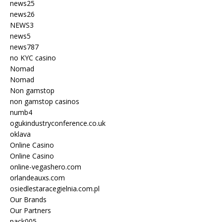
news25
news26
NEWS3
news5
news787
no KYC casino
Nomad
Nomad
Non gamstop
non gamstop casinos
numb4
ogukindustryconference.co.uk
oklava
Online Casino
Online Casino
online-vegashero.com
orlandeauxs.com
osiedlestaracegielnia.com.pl
Our Brands
Our Partners
pack005