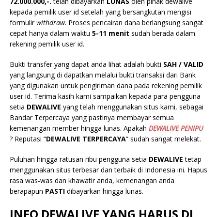
72.000.000
,-
.
telah dibayarkan
LUNAS
oleh pihak dewalive
kepada pemilik user id setelah yang bersangkutan mengisi
formulir
withdraw
. Proses pencairan dana berlangsung sangat
cepat hanya dalam waktu
5-11 menit
sudah berada dalam
rekening pemilik user id.
Bukti transfer yang dapat anda lihat adalah bukti
SAH / VALID
yang langsung di dapatkan melalui bukti transaksi dari Bank
yang digunakan untuk pengiriman dana pada rekening pemilik
user id. Terima kasih kami sampaikan kepada para pengguna
setia
DEWALIVE
yang telah menggunakan situs kami, sebagai
Bandar Terpercaya yang pastinya membayar semua
kemenangan member hingga lunas. Apakah
DEWALIVE
PENIPU
? Reputasi “
DEWALIVE
TERPERCAYA
” sudah sangat melekat.
Puluhan hingga ratusan ribu pengguna setia
DEWALIVE
tetap
menggunakan situs terbesar dan terbaik di Indonesia ini. Hapus
rasa was-was dan khawatir anda, kemenangan anda
berapapun
PASTI
dibayarkan hingga lunas.
INFO DEWALIVE
YANG HARUS DI