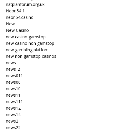
natplanforum.org.uk
Neon54 1
neon54.casino
New
New Casino
new casino gamstop
new casino non gamstop
new gambling platfom
new non gamstop casinos
news
news_2
news011
news06
news10
news11
news111
news12
news14
news2
news22