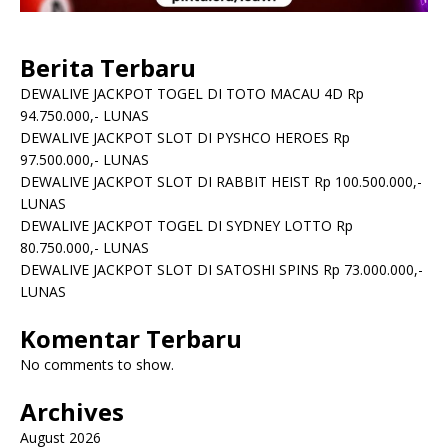
Berita Terbaru
DEWALIVE JACKPOT TOGEL DI TOTO MACAU 4D Rp
94.750.000,- LUNAS
DEWALIVE JACKPOT SLOT DI PYSHCO HEROES Rp
97.500.000,- LUNAS
DEWALIVE JACKPOT SLOT DI RABBIT HEIST Rp 100.500.000,-
LUNAS
DEWALIVE JACKPOT TOGEL DI SYDNEY LOTTO Rp
80.750.000,- LUNAS
DEWALIVE JACKPOT SLOT DI SATOSHI SPINS Rp 73.000.000,-
LUNAS
Komentar Terbaru
No comments to show.
Archives
August 2026