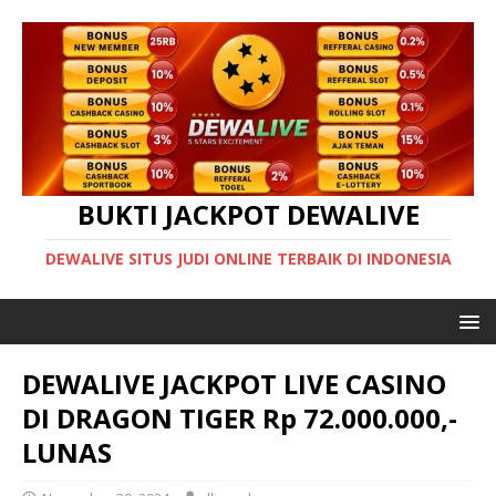
BUKTI JACKPOT DEWALIVE
DEWALIVE SITUS JUDI ONLINE TERBAIK DI INDONESIA
DEWALIVE JACKPOT LIVE CASINO
DI DRAGON TIGER Rp 72.000.000,-
LUNAS