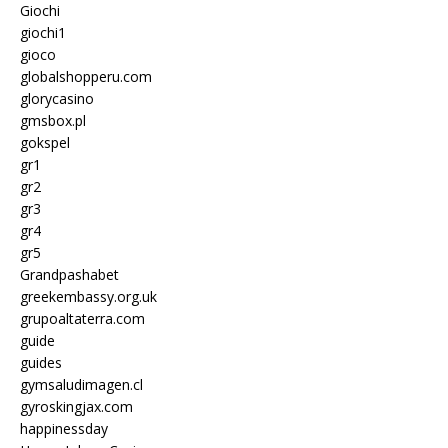
Giochi
giochi1
gioco
globalshopperu.com
glorycasino
gmsbox.pl
gokspel
gr1
gr2
gr3
gr4
gr5
Grandpashabet
greekembassy.org.uk
grupoaltaterra.com
guide
guides
gymsaludimagen.cl
gyroskingjax.com
happinessday