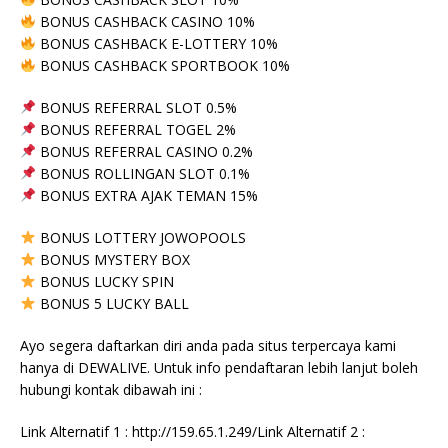
BONUS CASHBACK CASINO 10%
BONUS CASHBACK E-LOTTERY 10%
BONUS CASHBACK SPORTBOOK 10%
BONUS REFERRAL SLOT 0.5%
BONUS REFERRAL TOGEL 2%
BONUS REFERRAL CASINO 0.2%
BONUS ROLLINGAN SLOT 0.1%
BONUS EXTRA AJAK TEMAN 15%
BONUS LOTTERY JOWOPOOLS
BONUS MYSTERY BOX
BONUS LUCKY SPIN
BONUS 5 LUCKY BALL
Ayo segera daftarkan diri anda pada situs terpercaya kami
hanya di DEWALIVE. Untuk info pendaftaran lebih lanjut boleh
hubungi kontak dibawah ini :
Link Alternatif 1 : http://159.65.1.249/Link Alternatif 2 :