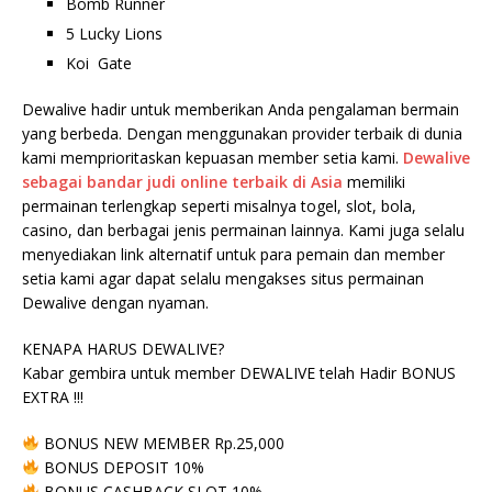
Bomb Runner
5 Lucky Lions
Koi Gate
Dewalive hadir untuk memberikan Anda pengalaman bermain
yang berbeda. Dengan menggunakan provider terbaik di dunia
kami memprioritaskan kepuasan member setia kami.
Dewalive
sebagai bandar judi online terbaik di Asia
memiliki
permainan terlengkap seperti misalnya togel, slot, bola,
casino, dan berbagai jenis permainan lainnya. Kami juga selalu
menyediakan link alternatif untuk para pemain dan member
setia kami agar dapat selalu mengakses situs permainan
Dewalive dengan nyaman.
KENAPA HARUS DEWALIVE?
Kabar gembira untuk member DEWALIVE telah Hadir BONUS
EXTRA !!!
BONUS NEW MEMBER Rp.25,000
BONUS DEPOSIT 10%
BONUS CASHBACK SLOT 10%