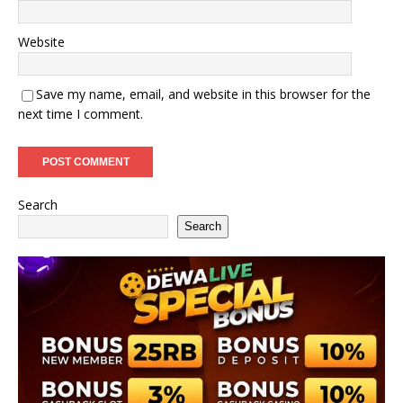
Website
Save my name, email, and website in this browser for the
next time I comment.
Search
Search