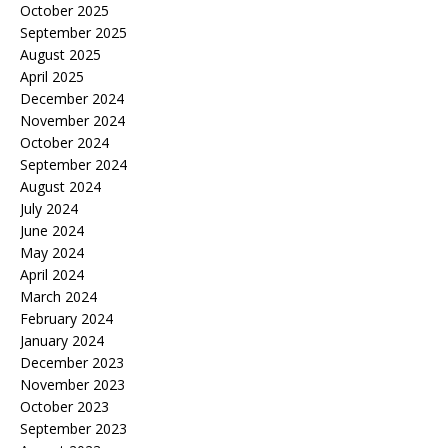
October 2025
September 2025
August 2025
April 2025
December 2024
November 2024
October 2024
September 2024
August 2024
July 2024
June 2024
May 2024
April 2024
March 2024
February 2024
January 2024
December 2023
November 2023
October 2023
September 2023