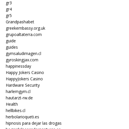
gr3
gr4
gr5
Grandpashabet
greekembassy.org.uk
grupoaltaterra.com
guide
guides
gymsaludimagen.cl
gyroskingjax.com
happinessday
Happy Jokers Casino
HappyJokers Casino
Hardware Security
harlemgym.cl
hautarzt-rw.de
Health
hellbikes.cl
herbolarioqueti.es
hipnosis para dejar las drogas