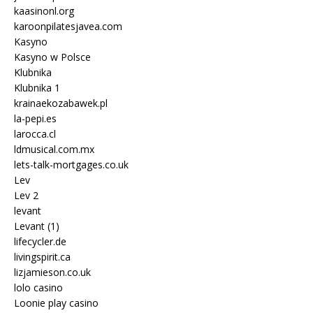
kaasinonl.org
karoonpilatesjavea.com
Kasyno
Kasyno w Polsce
Klubnika
Klubnika 1
krainaekozabawek.pl
la-pepi.es
larocca.cl
ldmusical.com.mx
lets-talk-mortgages.co.uk
Lev
Lev 2
levant
Levant (1)
lifecycler.de
livingspirit.ca
lizjamieson.co.uk
lolo casino
Loonie play casino