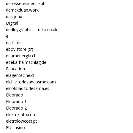
derosseresidence.pl
derrickduan.work
des jeux
Digital
dudleygraphicsstudio.co.uk
e
eatfit.es
eboy.store (tr)
ecomenergia.cl
edeka-halmschlag.de
Education
elagentecine.cl
elchivitodesancosme.com
elcolmaditodesarria.es
Eldorado
Eldorado 1
Eldorado 2
elektrikinfo.com
eletrolowcost.pt
EU casino