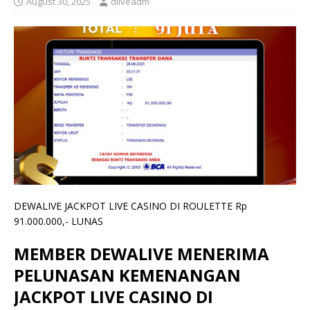
August 30, 2025
dliveadm
DEWALIVE JACKPOT LIVE CASINO DI ROULETTE Rp
91.000.000,- LUNAS
MEMBER DEWALIVE MENERIMA
PELUNASAN KEMENANGAN
JACKPOT LIVE CASINO DI