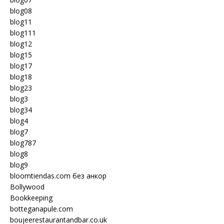
blog08
blog11
blog111
blog12
blog15
blog17
blog18
blog23
blog3
blog34
blog4
blog7
blog787
blog8
blog9
bloomtiendas.com без анкор
Bollywood
Bookkeeping
botteganapule.com
boujeerestaurantandbar.co.uk