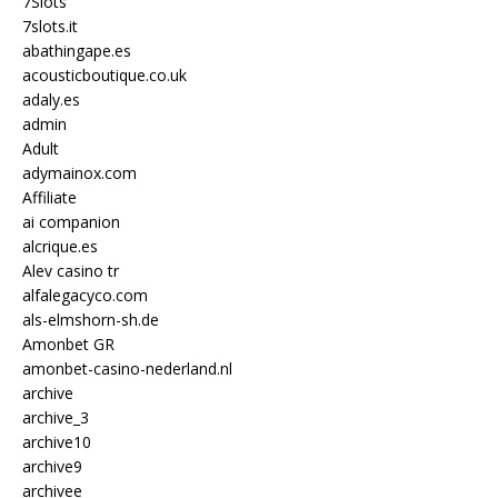
7Slots
7slots.it
abathingape.es
acousticboutique.co.uk
adaly.es
admin
Adult
adymainox.com
Affiliate
ai companion
alcrique.es
Alev casino tr
alfalegacyco.com
als-elmshorn-sh.de
Amonbet GR
amonbet-casino-nederland.nl
archive
archive_3
archive10
archive9
archivee