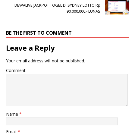
DEWALIVE JACKPOT TOGEL DI SYDNEY LOTTO Rp
90.000.000,- LUNAS
BE THE FIRST TO COMMENT
Leave a Reply
Your email address will not be published.
Comment
Name
*
Email
*