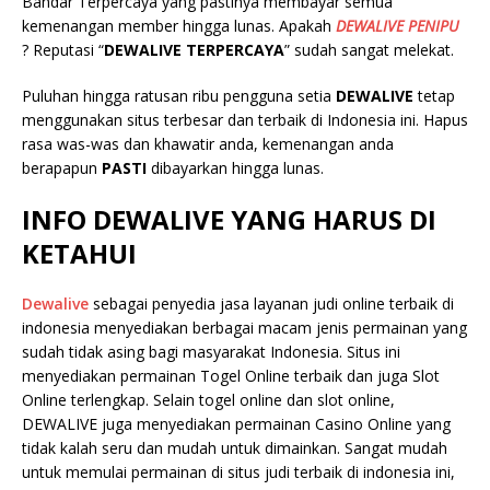
Bandar Terpercaya yang pastinya membayar semua
kemenangan member hingga lunas. Apakah
DEWALIVE
PENIPU
? Reputasi “
DEWALIVE
TERPERCAYA
” sudah sangat melekat.
Puluhan hingga ratusan ribu pengguna setia
DEWALIVE
tetap
menggunakan situs terbesar dan terbaik di Indonesia ini. Hapus
rasa was-was dan khawatir anda, kemenangan anda
berapapun
PASTI
dibayarkan hingga lunas.
INFO DEWALIVE
YANG HARUS DI
KETAHUI
Dewalive
sebagai penyedia jasa layanan judi online terbaik di
indonesia menyediakan berbagai macam jenis permainan yang
sudah tidak asing bagi masyarakat Indonesia. Situs ini
menyediakan permainan Togel Online terbaik dan juga Slot
Online terlengkap. Selain togel online dan slot online,
DEWALIVE juga menyediakan permainan Casino Online yang
tidak kalah seru dan mudah untuk dimainkan. Sangat mudah
untuk memulai permainan di situs judi terbaik di indonesia ini,