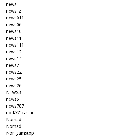
news
news_2
news011
news06
news10
news11
news111
news12
news14
news2
news22
news25
news26
NEWS3
news5
news787
no KYC casino
Nomad
Nomad
Non gamstop