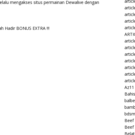
artic
elalu mengakses situs permainan Dewalive dengan
artic
artic
artic
artic
h Hadir BONUS EXTRA !!!
ARTI
artic
artic
artic
artic
artic
articl
artic
Az11
Bahi
balbe
bamb
bdsm
Beef 
Beef 
Belat