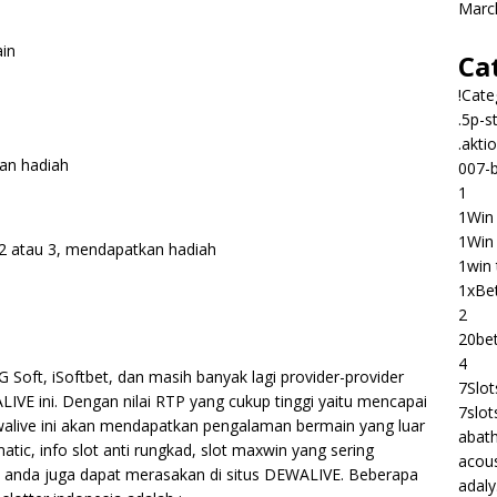
Marc
ain
Ca
!Cate
.5p-s
.akti
kan hadiah
007-
1
1Win
1Win
1, 2 atau 3, mendapatkan hadiah
1win 
1xBe
2
20be
4
 Soft, iSoftbet, dan masih banyak lagi provider-provider
7Slot
LIVE ini. Dengan nilai RTP yang cukup tinggi yaitu mencapai
7slots
dewalive ini akan mendapatkan pengalaman bermain yang luar
abath
tic, info slot anti rungkad, slot maxwin yang sering
acous
n, anda juga dapat merasakan di situs DEWALIVE. Beberapa
adaly