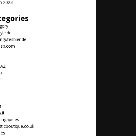
h 2023
tegories
gory
tyle.de
ongutesbier.de
bsb.com
 AZ
tr
t
t
s
.it
ingape.es
ticboutique.co.uk
.es