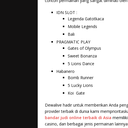
contoh permainan yang sangat diminati oleh s
IDN SLOT :
Legenda Gatotkaca
Mobile Legends
Bali
PRAGMATIC PLAY
Gates of Olympus
Sweet Bonanza
5 Lions Dance
Habanero
Bomb Runner
5 Lucky Lions
Koi Gate
Dewalive hadir untuk memberikan Anda pe
provider terbaik di dunia kami mempriorita
bandar judi online terbaik di Asia
memiliki
casino, dan berbagai jenis permainan lainnya.