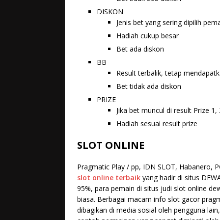
DISKON
Jenis bet yang sering dipilih pem
Hadiah cukup besar
Bet ada diskon
BB
Result terbalik, tetap mendapat
Bet tidak ada diskon
PRIZE
Jika bet muncul di result Prize 
Hadiah sesuai result prize
SLOT ONLINE
Pragmatic Play / pp, IDN SLOT, Habanero, PG
slot online terbaik
yang hadir di situs DEWA
95%, para pemain di situs judi slot online 
biasa. Berbagai macam info slot gacor pragma
dibagikan di media sosial oleh pengguna lai