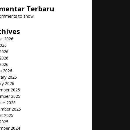
mentar Terbaru
omments to show.
chives
st 2026
2026
 2026
2026
 2026
h 2026
uary 2026
ry 2026
mber 2025
mber 2025
ber 2025
ember 2025
st 2025
 2025
mber 2024