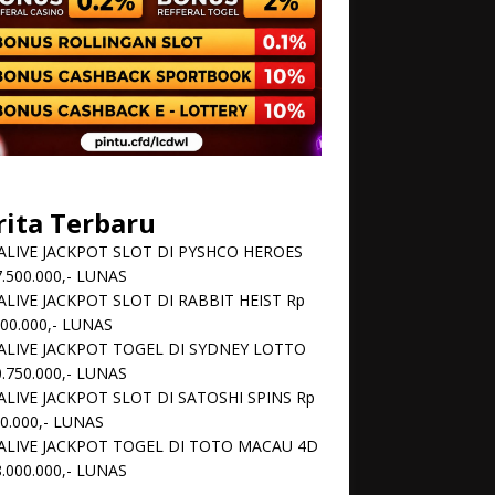
rita Terbaru
LIVE JACKPOT SLOT DI PYSHCO HEROES
7.500.000,- LUNAS
LIVE JACKPOT SLOT DI RABBIT HEIST Rp
500.000,- LUNAS
LIVE JACKPOT TOGEL DI SYDNEY LOTTO
0.750.000,- LUNAS
LIVE JACKPOT SLOT DI SATOSHI SPINS Rp
00.000,- LUNAS
LIVE JACKPOT TOGEL DI TOTO MACAU 4D
8.000.000,- LUNAS