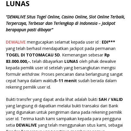
LUNAS
“
DEWALIVE
Situs Togel Online, Casino Online, Slot Online Terbaik,
Terpercaya, Terbesar dan Terlengkap di Indonesia – Jackpot
berapapun pasti dibayar”
DEWALIVE
mengucapkan selamat kepada user id :
EDI***
yang telah berhasil mendapatkan jackpot pada permainan
TOGEL DI TOTOMACAU 5D
. Kemenangan sebesar
Rp
83.000.000
,-.
telah dibayarkan
LUNAS
oleh pihak dewalive
kepada pemilik user id setelah yang bersangkutan mengisi
formulir
withdraw
. Proses pencairan dana berlangsung sangat
cepat hanya dalam waktu
5-11 menit
sudah berada dalam
rekening pemilik user id.
Bukti transfer yang dapat anda lihat adalah bukti
SAH / VALID
yang langsung di dapatkan melalui bukti transaksi dari Bank
yang digunakan untuk pengiriman dana pada rekening pemilik
user id. Terima kasih kami sampaikan kepada para pengguna
setia
DEWALIVE
yang telah menggunakan situs kami, sebagai