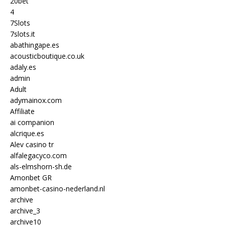
20bet
4
7Slots
7slots.it
abathingape.es
acousticboutique.co.uk
adaly.es
admin
Adult
adymainox.com
Affiliate
ai companion
alcrique.es
Alev casino tr
alfalegacyco.com
als-elmshorn-sh.de
Amonbet GR
amonbet-casino-nederland.nl
archive
archive_3
archive10