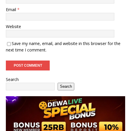
Email
*
Website
Save my name, email, and website in this browser for the
next time I comment.
Search
Search