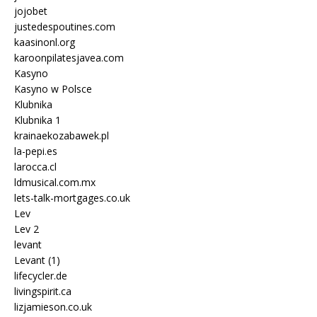
jojobet
justedespoutines.com
kaasinonl.org
karoonpilatesjavea.com
Kasyno
Kasyno w Polsce
Klubnika
Klubnika 1
krainaekozabawek.pl
la-pepi.es
larocca.cl
ldmusical.com.mx
lets-talk-mortgages.co.uk
Lev
Lev 2
levant
Levant (1)
lifecycler.de
livingspirit.ca
lizjamieson.co.uk