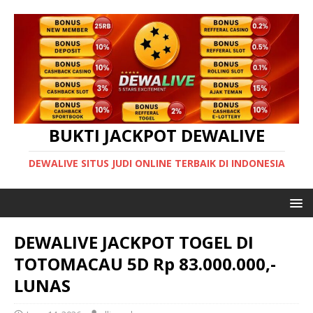
BUKTI JACKPOT DEWALIVE
DEWALIVE SITUS JUDI ONLINE TERBAIK DI INDONESIA
DEWALIVE JACKPOT TOGEL DI
TOTOMACAU 5D Rp 83.000.000,-
LUNAS