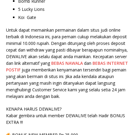
Bomb Runner
5 Lucky Lions
Koi Gate
Untuk dapat memainkan permainan dalam situs judi online
terbaik di Indonesia ini, para pemain cukup melakukan deposit
minimal 10.000 rupiah. Dengan ditunjang oleh proses deposit
cepat dan withdraw yang pasti dibayar berapapun nominalnya,
DEWALIVE akan selalu dapat anda mainkan. Kecepatan server
dan link alternatif yang
BEBAS NAWALA
dan
BEBAS INTERNET
POSTIF
juga memberikan kenyamanan tersendiri bagi pemain
yang akan bermain di situs ini. Jika ada kendala ataupun
pertanyaan yang masih ingin ditanyakan dapat langsung
menghubingi Customer Service kami yang selalu setia 24 jam
melayani anda dengan baik.
KENAPA HARUS DEWALIVE?
Kabar gembira untuk member DEWALIVE telah Hadir BONUS
EXTRA !!!
BONUS NEW MEMBER Rp.25,000