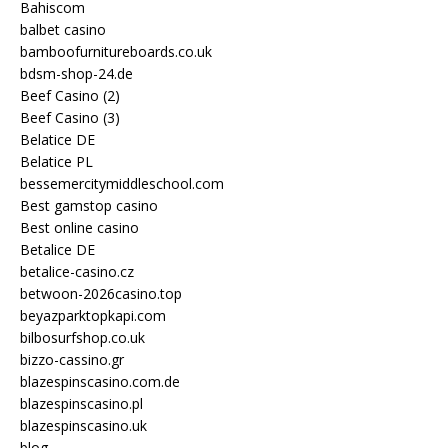
Bahiscom
balbet casino
bamboofurnitureboards.co.uk
bdsm-shop-24.de
Beef Casino (2)
Beef Casino (3)
Belatice DE
Belatice PL
bessemercitymiddleschool.com
Best gamstop casino
Best online casino
Betalice DE
betalice-casino.cz
betwoon-2026casino.top
beyazparktopkapi.com
bilbosurfshop.co.uk
bizzo-cassino.gr
blazespinscasino.com.de
blazespinscasino.pl
blazespinscasino.uk
blog