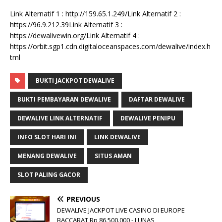
Link Alternatif 1 : http://159.65.1.249/Link Alternatif 2 :
https://96.9.212.39Link Alternatif 3 :
https://dewalivewin.org/Link Alternatif 4 :
https://orbit.sgp1.cdn.digitaloceanspaces.com/dewalive/index.h
tml
BUKTI JACKPOT DEWALIVE
BUKTI PEMBAYARAN DEWALIVE
DAFTAR DEWALIVE
DEWALIVE LINK ALTERNATIF
DEWALIVE PENIPU
INFO SLOT HARI INI
LINK DEWALIVE
MENANG DEWALIVE
SITUS AMAN
SLOT PALING GACOR
PREVIOUS
DEWALIVE JACKPOT LIVE CASINO DI EUROPE
BACCARAT Rp 86.500.000,- LUNAS