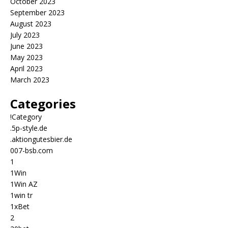
October 2023
September 2023
August 2023
July 2023
June 2023
May 2023
April 2023
March 2023
Categories
!Category
.5p-style.de
.aktiongutesbier.de
007-bsb.com
1
1Win
1Win AZ
1win tr
1xBet
2