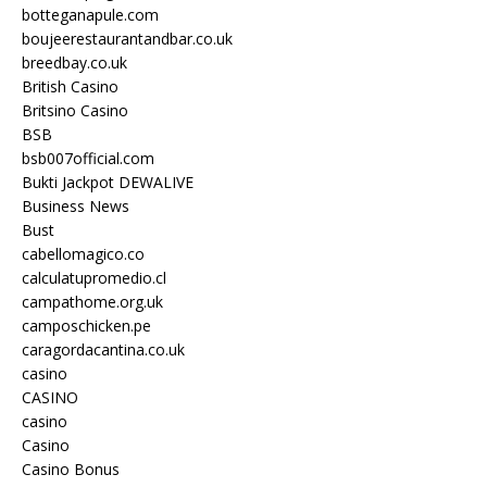
botteganapule.com
boujeerestaurantandbar.co.uk
breedbay.co.uk
British Casino
Britsino Casino
BSB
bsb007official.com
Bukti Jackpot DEWALIVE
Business News
Bust
cabellomagico.co
calculatupromedio.cl
campathome.org.uk
camposchicken.pe
caragordacantina.co.uk
casino
CASINO
casino
Casino
Casino Bonus