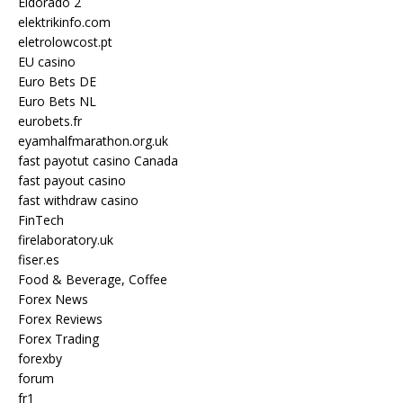
Eldorado 2
elektrikinfo.com
eletrolowcost.pt
EU casino
Euro Bets DE
Euro Bets NL
eurobets.fr
eyamhalfmarathon.org.uk
fast payotut casino Canada
fast payout casino
fast withdraw casino
FinTech
firelaboratory.uk
fiser.es
Food & Beverage, Coffee
Forex News
Forex Reviews
Forex Trading
forexby
forum
fr1