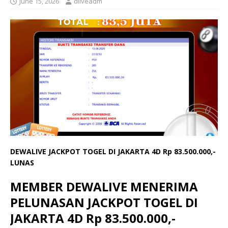
June 15, 2026
dliveadm
DEWALIVE JACKPOT TOGEL DI JAKARTA 4D Rp 83.500.000,-
LUNAS
MEMBER DEWALIVE MENERIMA
PELUNASAN JACKPOT TOGEL DI
JAKARTA 4D Rp 83.500.000,-