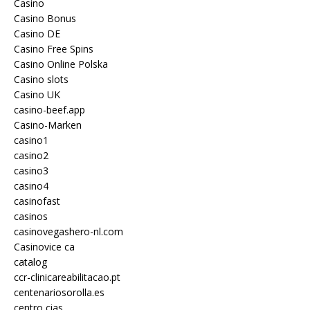
Casino
Casino Bonus
Casino DE
Casino Free Spins
Casino Online Polska
Casino slots
Casino UK
casino-beef.app
Casino-Marken
casino1
casino2
casino3
casino4
casinofast
casinos
casinovegashero-nl.com
Casinovice ca
catalog
ccr-clinicareabilitacao.pt
centenariosorolla.es
centro cias