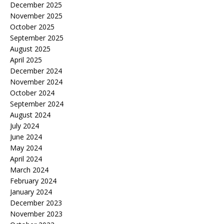
December 2025
November 2025
October 2025
September 2025
August 2025
April 2025
December 2024
November 2024
October 2024
September 2024
August 2024
July 2024
June 2024
May 2024
April 2024
March 2024
February 2024
January 2024
December 2023
November 2023