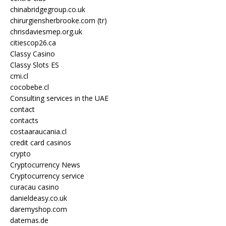
chinabridgegroup.co.uk
chirurgiensherbrooke.com (tr)
chrisdaviesmep.org.uk
citiescop26.ca
Classy Casino
Classy Slots ES
cmi.cl
cocobebe.cl
Consulting services in the UAE
contact
contacts
costaaraucania.cl
credit card casinos
crypto
Cryptocurrency News
Cryptocurrency service
curacau casino
danieldeasy.co.uk
daremyshop.com
datemas.de