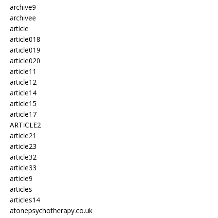
archive9
archivee
article
article018
article019
article020
article11
article12
article14
article15
article17
ARTICLE2
article21
article23
article32
article33
article9
articles
articles14
atonepsychotherapy.co.uk