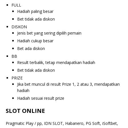
FULL
Hadiah paling besar
Bet tidak ada diskon
DISKON
Jenis bet yang sering dipilih pemain
Hadiah cukup besar
Bet ada diskon
BB
Result terbalik, tetap mendapatkan hadiah
Bet tidak ada diskon
PRIZE
Jika bet muncul di result Prize 1, 2 atau 3, mendapatkan
hadiah
Hadiah sesuai result prize
SLOT ONLINE
Pragmatic Play / pp, IDN SLOT, Habanero, PG Soft, iSoftbet,