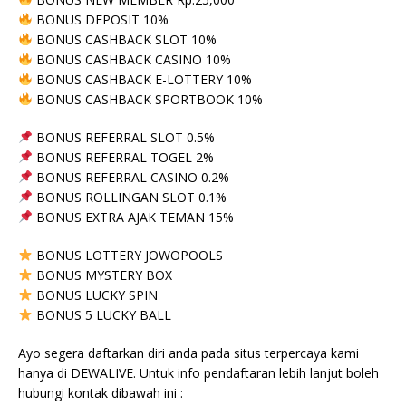
BONUS DEPOSIT 10%
BONUS CASHBACK SLOT 10%
BONUS CASHBACK CASINO 10%
BONUS CASHBACK E-LOTTERY 10%
BONUS CASHBACK SPORTBOOK 10%
BONUS REFERRAL SLOT 0.5%
BONUS REFERRAL TOGEL 2%
BONUS REFERRAL CASINO 0.2%
BONUS ROLLINGAN SLOT 0.1%
BONUS EXTRA AJAK TEMAN 15%
BONUS LOTTERY JOWOPOOLS
BONUS MYSTERY BOX
BONUS LUCKY SPIN
BONUS 5 LUCKY BALL
Ayo segera daftarkan diri anda pada situs terpercaya kami
hanya di DEWALIVE. Untuk info pendaftaran lebih lanjut boleh
hubungi kontak dibawah ini :