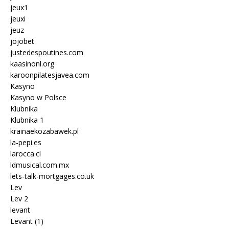
jeux1
jeuxi
jeuz
jojobet
justedespoutines.com
kaasinonl.org
karoonpilatesjavea.com
Kasyno
Kasyno w Polsce
Klubnika
Klubnika 1
krainaekozabawek.pl
la-pepi.es
larocca.cl
ldmusical.com.mx
lets-talk-mortgages.co.uk
Lev
Lev 2
levant
Levant (1)