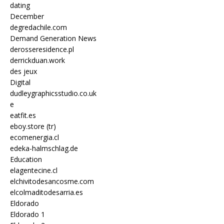
dating
December
degredachile.com
Demand Generation News
derosseresidence.pl
derrickduan.work
des jeux
Digital
dudleygraphicsstudio.co.uk
e
eatfit.es
eboy.store (tr)
ecomenergia.cl
edeka-halmschlag.de
Education
elagentecine.cl
elchivitodesancosme.com
elcolmaditodesarria.es
Eldorado
Eldorado 1