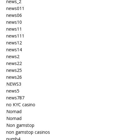
news_2
news011
news06
news10
news11
news111
news12
news14
news2
news22
news25
news26
NEWS3
news5
news787
no KYC casino
Nomad
Nomad
Non gamstop
non gamstop casinos
numb4