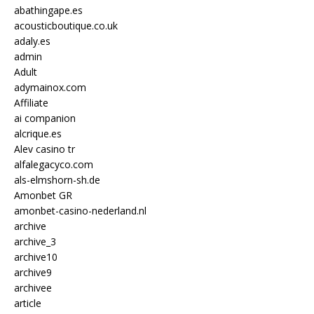
abathingape.es
acousticboutique.co.uk
adaly.es
admin
Adult
adymainox.com
Affiliate
ai companion
alcrique.es
Alev casino tr
alfalegacyco.com
als-elmshorn-sh.de
Amonbet GR
amonbet-casino-nederland.nl
archive
archive_3
archive10
archive9
archivee
article