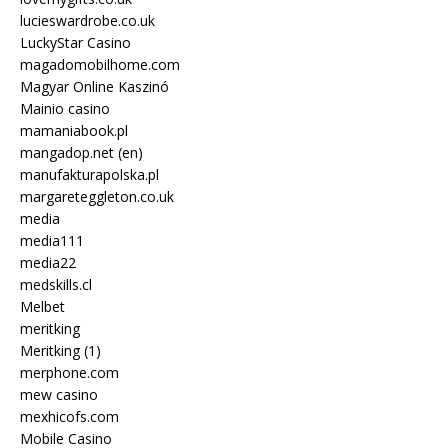
lucieswardrobe.co.uk
LuckyStar Casino
magadomobilhome.com
Magyar Online Kaszinó
Mainio casino
mamaniabook.pl
mangadop.net (en)
manufakturapolska.pl
margareteggleton.co.uk
media
media111
media22
medskills.cl
Melbet
meritking
Meritking (1)
merphone.com
mew casino
mexhicofs.com
Mobile Casino