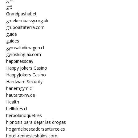
gr4
gr5
Grandpashabet
greekembassy.org.uk
grupoaltaterra.com
guide
guides
gymsaludimagen.cl
gyroskingjax.com
happinessday
Happy Jokers Casino
HappyJokers Casino
Hardware Security
harlemgym.cl
hautarzt-rw.de
Health
hellbikes.cl
herbolarioqueti.es
hipnosis para dejar las drogas
hogardelpescadorsanturce.es
hotel-renneslesbains.com