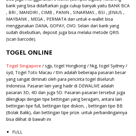
bank yang bisa didaftarkan juga cukup banyak yaitu BANK BCA
, BRI , MANDIRI , CIMB , PANIN , SINARMAS , BSI , JENIUS ,
MAYBANK , MEGA , PERMATA dan untuk e-wallet bisa
menggunakan DANA, GOPAY, OVO. Selain dari bank yang
sudah disebutkan, deposit juga bisa melalui metode QRIS
(scan barcode).
TOGEL ONLINE
Togel Singapore
/ sgp, togel Hongkong / hkg, togel Sydney /
syd, Togel Toto Macau / ttm adalah beberapa pasaran besar
yang sangat diminati oleh para pencinta togel diseluruh
Indonesia. Pasaran lain yang hadir di DEWALIVE adalah
pasaran 3D, 4D dan juga 5D. Pasaran-pasaran tersebut juga
dilengkapi dengan tipe bettingan yang beragam, antara lain
bettingan tipe full, bettingan tipe diskon, , bettingan tipe BB
(Bolak Balik), dan bettingan tipe prize. untuk perbandingannya
bisa dilihat di bawah ini
FULL