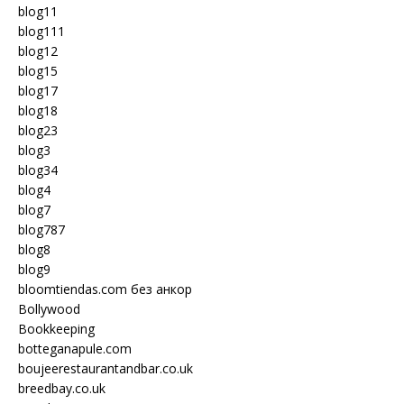
blog11
blog111
blog12
blog15
blog17
blog18
blog23
blog3
blog34
blog4
blog7
blog787
blog8
blog9
bloomtiendas.com без анкор
Bollywood
Bookkeeping
botteganapule.com
boujeerestaurantandbar.co.uk
breedbay.co.uk