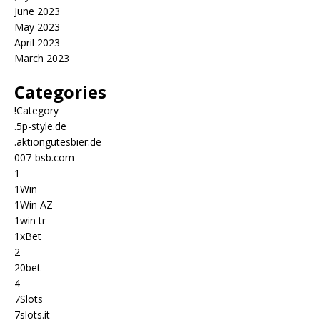
June 2023
May 2023
April 2023
March 2023
Categories
!Category
.5p-style.de
.aktiongutesbier.de
007-bsb.com
1
1Win
1Win AZ
1win tr
1xBet
2
20bet
4
7Slots
7slots.it