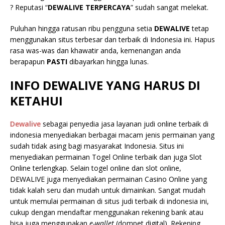
? Reputasi “
DEWALIVE
TERPERCAYA
” sudah sangat melekat.
Puluhan hingga ratusan ribu pengguna setia
DEWALIVE
tetap
menggunakan situs terbesar dan terbaik di Indonesia ini. Hapus
rasa was-was dan khawatir anda, kemenangan anda
berapapun
PASTI
dibayarkan hingga lunas.
INFO DEWALIVE
YANG HARUS DI
KETAHUI
Dewalive
sebagai penyedia jasa layanan judi online terbaik di
indonesia menyediakan berbagai macam jenis permainan yang
sudah tidak asing bagi masyarakat Indonesia. Situs ini
menyediakan permainan Togel Online terbaik dan juga Slot
Online terlengkap. Selain togel online dan slot online,
DEWALIVE juga menyediakan permainan Casino Online yang
tidak kalah seru dan mudah untuk dimainkan. Sangat mudah
untuk memulai permainan di situs judi terbaik di indonesia ini,
cukup dengan mendaftar menggunakan rekening bank atau
bisa juga menggunakan
e-wallet
(dompet digital). Rekening