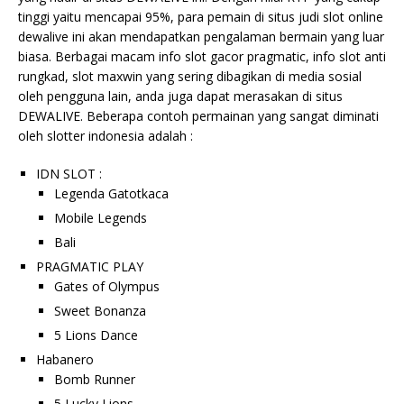
tinggi yaitu mencapai 95%, para pemain di situs judi slot online
dewalive ini akan mendapatkan pengalaman bermain yang luar
biasa. Berbagai macam info slot gacor pragmatic, info slot anti
rungkad, slot maxwin yang sering dibagikan di media sosial
oleh pengguna lain, anda juga dapat merasakan di situs
DEWALIVE. Beberapa contoh permainan yang sangat diminati
oleh slotter indonesia adalah :
IDN SLOT :
Legenda Gatotkaca
Mobile Legends
Bali
PRAGMATIC PLAY
Gates of Olympus
Sweet Bonanza
5 Lions Dance
Habanero
Bomb Runner
5 Lucky Lions