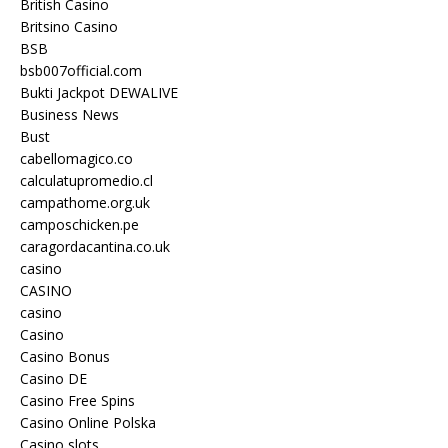
British Casino
Britsino Casino
BSB
bsb007official.com
Bukti Jackpot DEWALIVE
Business News
Bust
cabellomagico.co
calculatupromedio.cl
campathome.org.uk
camposchicken.pe
caragordacantina.co.uk
casino
CASINO
casino
Casino
Casino Bonus
Casino DE
Casino Free Spins
Casino Online Polska
Casino slots