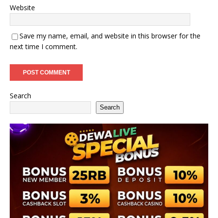
Website
Save my name, email, and website in this browser for the
next time I comment.
Search
Search