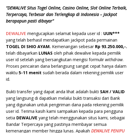
“
DEWALIVE
Situs Togel Online, Casino Online, Slot Online Terbaik,
Terpercaya, Terbesar dan Terlengkap di Indonesia – Jackpot
berapapun pasti dibayar”
DEWALIVE
mengucapkan selamat kepada user id :
UUN***
yang telah berhasil mendapatkan jackpot pada permainan
TOGEL DI SHIO AYAM.
Kemenangan sebesar
Rp
93.250.000
,-.
telah dibayarkan
LUNAS
oleh pihak dewalive kepada pemilik
user id setelah yang bersangkutan mengisi formulir
withdraw
.
Proses pencairan dana berlangsung sangat cepat hanya dalam
waktu
5-11 menit
sudah berada dalam rekening pemilik user
id.
Bukti transfer yang dapat anda lihat adalah bukti
SAH / VALID
yang langsung di dapatkan melalui bukti transaksi dari Bank
yang digunakan untuk pengiriman dana pada rekening pemilik
user id. Terima kasih kami sampaikan kepada para pengguna
setia
DEWALIVE
yang telah menggunakan situs kami, sebagai
Bandar Terpercaya yang pastinya membayar semua
kemenangan member hingga lunas. Apakah
DEWALIVE
PENIPU