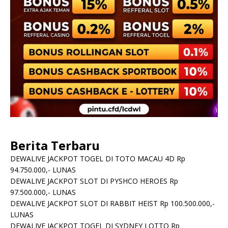
Berita Terbaru
DEWALIVE JACKPOT TOGEL DI TOTO MACAU 4D Rp
94.750.000,- LUNAS
DEWALIVE JACKPOT SLOT DI PYSHCO HEROES Rp
97.500.000,- LUNAS
DEWALIVE JACKPOT SLOT DI RABBIT HEIST Rp 100.500.000,-
LUNAS
DEWALIVE JACKPOT TOGEL DI SYDNEY LOTTO Rp