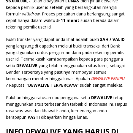
56.000.000,-.
telah dibayarkan
LUNAS
oleh pihak dewalive
kepada pemilik user id setelah yang bersangkutan mengisi
formulir
withdraw
. Proses pencairan dana berlangsung sangat
cepat hanya dalam waktu
5-11 menit
sudah berada dalam
rekening pemilik user id.
Bukti transfer yang dapat anda lihat adalah bukti
SAH / VALID
yang langsung di dapatkan melalui bukti transaksi dari Bank
yang digunakan untuk pengiriman dana pada rekening pemilik
user id. Terima kasih kami sampaikan kepada para pengguna
setia
DEWALIVE
yang telah menggunakan situs kami, sebagai
Bandar Terpercaya yang pastinya membayar semua
kemenangan member hingga lunas. Apakah
DEWALIVE
PENIPU
? Reputasi “
DEWALIVE
TERPERCAYA
” sudah sangat melekat.
Puluhan hingga ratusan ribu pengguna setia
DEWALIVE
tetap
menggunakan situs terbesar dan terbaik di Indonesia ini. Hapus
rasa was-was dan khawatir anda, kemenangan anda
berapapun
PASTI
dibayarkan hingga lunas.
INFO DEWALIVE
YANG HARUS DI