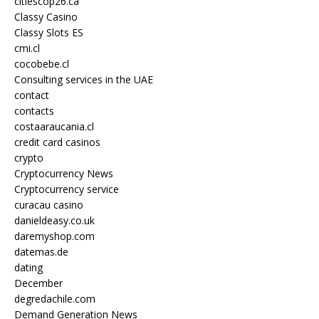
citiescop26.ca
Classy Casino
Classy Slots ES
cmi.cl
cocobebe.cl
Consulting services in the UAE
contact
contacts
costaaraucania.cl
credit card casinos
crypto
Cryptocurrency News
Cryptocurrency service
curacau casino
danieldeasy.co.uk
daremyshop.com
datemas.de
dating
December
degredachile.com
Demand Generation News