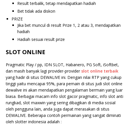
Result terbalik, tetap mendapatkan hadiah
Bet tidak ada diskon
PRIZE
Jika bet muncul di result Prize 1, 2 atau 3, mendapatkan
hadiah
Hadiah sesuai result prize
SLOT ONLINE
Pragmatic Play / pp, IDN SLOT, Habanero, PG Soft, iSoftbet,
dan masih banyak lagi provider-provider
slot online terbaik
yang hadir di situs DEWALIVE ini. Dengan nilai RTP yang cukup
tinggi yaitu mencapai 95%, para pemain di situs judi slot online
dewalive ini akan mendapatkan pengalaman bermain yang luar
biasa. Berbagai macam info slot gacor pragmatic, info slot anti
rungkad, slot maxwin yang sering dibagikan di media sosial
oleh pengguna lain, anda juga dapat merasakan di situs
DEWALIVE. Beberapa contoh permainan yang sangat diminati
oleh slotter indonesia adalah :