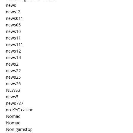
news
news_2
news011
news06
news10
news11
news111
news12
news14
news2
news22
news25
news26
NEWS3
news5
news787
no KYC casino
Nomad
Nomad
Non gamstop