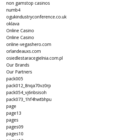
non gamstop casinos
numb4
ogukindustryconference.co.uk
oklava
Online Casino
Online Casino
online-vegashero.com
orlandeauxs.com
osiedlestaracegielnia.com.pl
Our Brands
Our Partners
pack005
pack012_8nqa70vz0rp
pack054_vj6nbsisoh
pack073_1hf4hwtbhpu
page
page13
pages
pages09
pages10