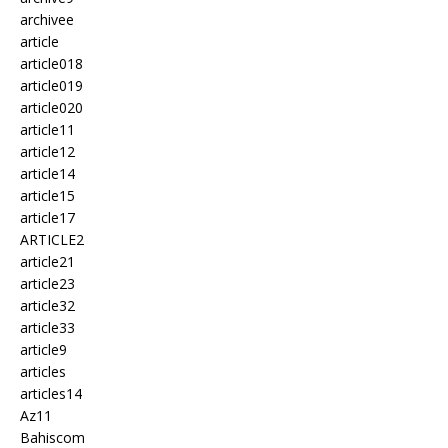
archivee
article
article018
article019
article020
article11
article12
article14
article15
article17
ARTICLE2
article21
article23
article32
article33
article9
articles
articles14
Az11
Bahiscom