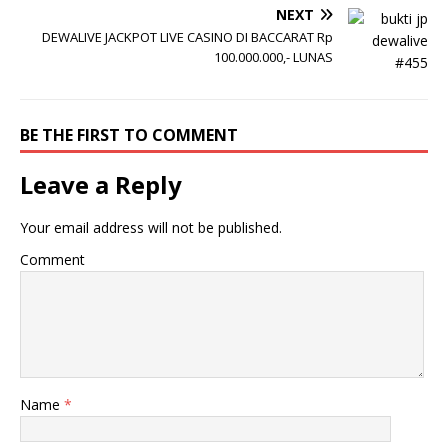
NEXT
DEWALIVE JACKPOT LIVE CASINO DI BACCARAT Rp
100.000.000,- LUNAS
BE THE FIRST TO COMMENT
Leave a Reply
Your email address will not be published.
Comment
Name
*