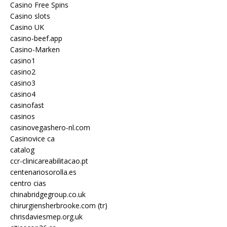
Casino Free Spins
Casino slots
Casino UK
casino-beef.app
Casino-Marken
casino1
casino2
casino3
casino4
casinofast
casinos
casinovegashero-nl.com
Casinovice ca
catalog
ccr-clinicareabilitacao.pt
centenariosorolla.es
centro cias
chinabridgegroup.co.uk
chirurgiensherbrooke.com (tr)
chrisdaviesmep.org.uk