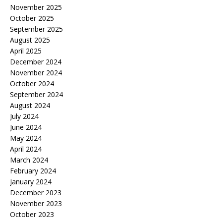
November 2025
October 2025
September 2025
August 2025
April 2025
December 2024
November 2024
October 2024
September 2024
August 2024
July 2024
June 2024
May 2024
April 2024
March 2024
February 2024
January 2024
December 2023
November 2023
October 2023