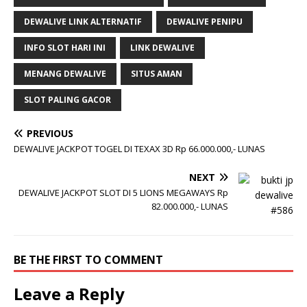
DEWALIVE LINK ALTERNATIF
DEWALIVE PENIPU
INFO SLOT HARI INI
LINK DEWALIVE
MENANG DEWALIVE
SITUS AMAN
SLOT PALING GACOR
PREVIOUS
DEWALIVE JACKPOT TOGEL DI TEXAX 3D Rp 66.000.000,- LUNAS
NEXT
DEWALIVE JACKPOT SLOT DI 5 LIONS MEGAWAYS Rp
82.000.000,- LUNAS
BE THE FIRST TO COMMENT
Leave a Reply