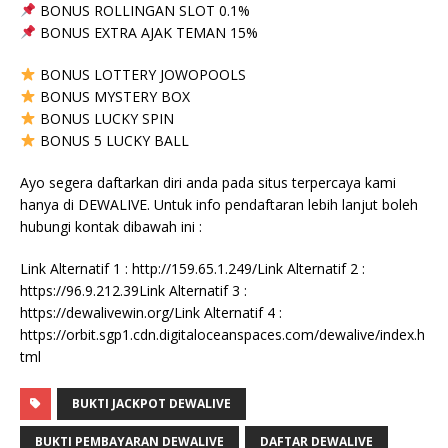
BONUS ROLLINGAN SLOT 0.1%
BONUS EXTRA AJAK TEMAN 15%
BONUS LOTTERY JOWOPOOLS
BONUS MYSTERY BOX
BONUS LUCKY SPIN
BONUS 5 LUCKY BALL
Ayo segera daftarkan diri anda pada situs terpercaya kami
hanya di DEWALIVE. Untuk info pendaftaran lebih lanjut boleh
hubungi kontak dibawah ini :
Link Alternatif 1 : http://159.65.1.249/Link Alternatif 2 :
https://96.9.212.39Link Alternatif 3 :
https://dewalivewin.org/Link Alternatif 4 :
https://orbit.sgp1.cdn.digitaloceanspaces.com/dewalive/index.h
tml
BUKTI JACKPOT DEWALIVE
BUKTI PEMBAYARAN DEWALIVE
DAFTAR DEWALIVE