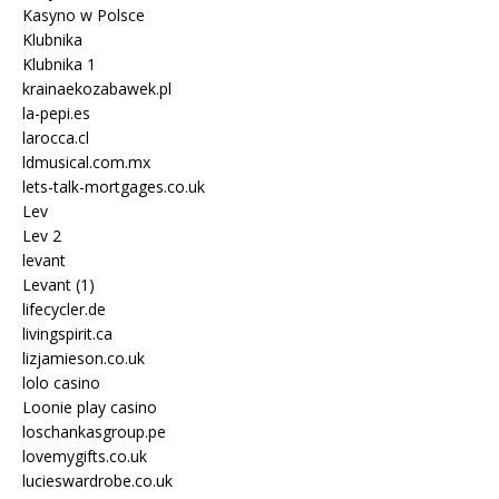
Kasyno w Polsce
Klubnika
Klubnika 1
krainaekozabawek.pl
la-pepi.es
larocca.cl
ldmusical.com.mx
lets-talk-mortgages.co.uk
Lev
Lev 2
levant
Levant (1)
lifecycler.de
livingspirit.ca
lizjamieson.co.uk
lolo casino
Loonie play casino
loschankasgroup.pe
lovemygifts.co.uk
lucieswardrobe.co.uk