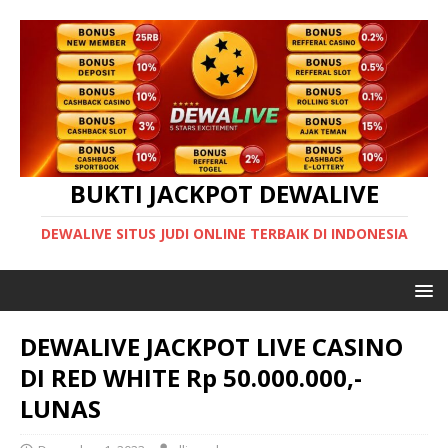
BUKTI JACKPOT DEWALIVE
DEWALIVE SITUS JUDI ONLINE TERBAIK DI INDONESIA
DEWALIVE JACKPOT LIVE CASINO
DI RED WHITE Rp 50.000.000,-
LUNAS