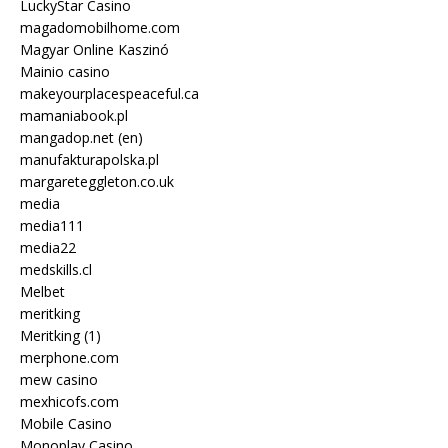
LuckyStar Casino
magadomobilhome.com
Magyar Online Kaszinó
Mainio casino
makeyourplacespeaceful.ca
mamaniabook.pl
mangadop.net (en)
manufakturapolska.pl
margareteggleton.co.uk
media
media111
media22
medskills.cl
Melbet
meritking
Meritking (1)
merphone.com
mew casino
mexhicofs.com
Mobile Casino
Monoplay Casino