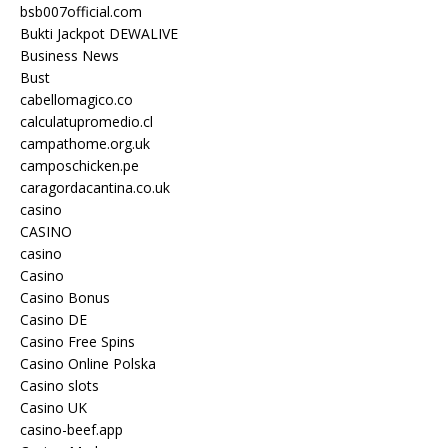
bsb007official.com
Bukti Jackpot DEWALIVE
Business News
Bust
cabellomagico.co
calculatupromedio.cl
campathome.org.uk
camposchicken.pe
caragordacantina.co.uk
casino
CASINO
casino
Casino
Casino Bonus
Casino DE
Casino Free Spins
Casino Online Polska
Casino slots
Casino UK
casino-beef.app