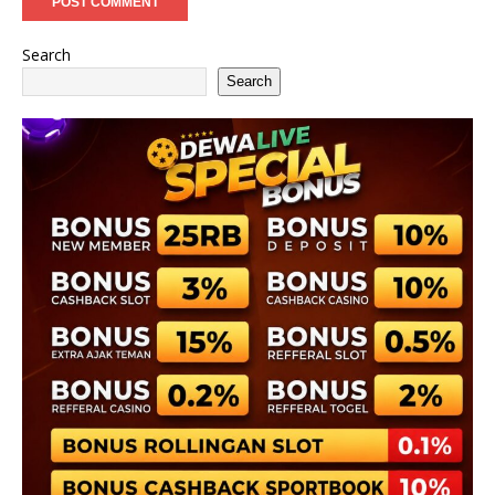
Search
Search