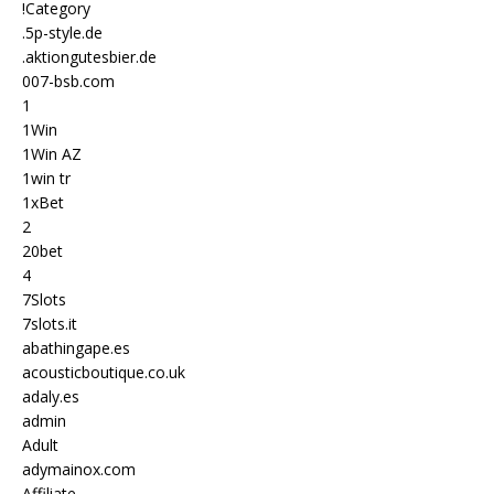
!Category
.5p-style.de
.aktiongutesbier.de
007-bsb.com
1
1Win
1Win AZ
1win tr
1xBet
2
20bet
4
7Slots
7slots.it
abathingape.es
acousticboutique.co.uk
adaly.es
admin
Adult
adymainox.com
Affiliate