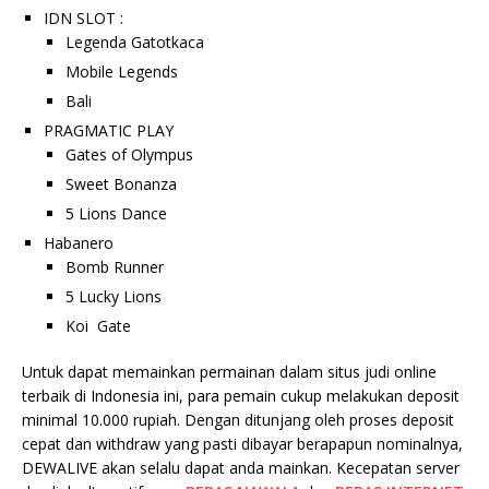
IDN SLOT :
Legenda Gatotkaca
Mobile Legends
Bali
PRAGMATIC PLAY
Gates of Olympus
Sweet Bonanza
5 Lions Dance
Habanero
Bomb Runner
5 Lucky Lions
Koi Gate
Untuk dapat memainkan permainan dalam situs judi online
terbaik di Indonesia ini, para pemain cukup melakukan deposit
minimal 10.000 rupiah. Dengan ditunjang oleh proses deposit
cepat dan withdraw yang pasti dibayar berapapun nominalnya,
DEWALIVE akan selalu dapat anda mainkan. Kecepatan server