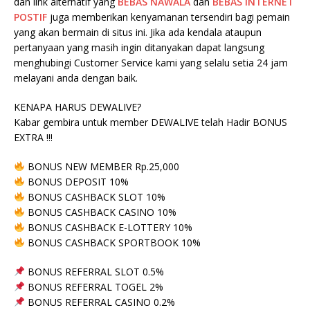
dan link alternatif yang
BEBAS NAWALA
dan
BEBAS INTERNET
POSTIF
juga memberikan kenyamanan tersendiri bagi pemain
yang akan bermain di situs ini. Jika ada kendala ataupun
pertanyaan yang masih ingin ditanyakan dapat langsung
menghubingi Customer Service kami yang selalu setia 24 jam
melayani anda dengan baik.
KENAPA HARUS DEWALIVE?
Kabar gembira untuk member DEWALIVE telah Hadir BONUS
EXTRA !!!
BONUS NEW MEMBER Rp.25,000
BONUS DEPOSIT 10%
BONUS CASHBACK SLOT 10%
BONUS CASHBACK CASINO 10%
BONUS CASHBACK E-LOTTERY 10%
BONUS CASHBACK SPORTBOOK 10%
BONUS REFERRAL SLOT 0.5%
BONUS REFERRAL TOGEL 2%
BONUS REFERRAL CASINO 0.2%