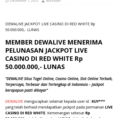
December 1, 2023
dliveadm
DEWALIVE JACKPOT LIVE CASINO DI RED WHITE Rp
50.000.000,- LUNAS
MEMBER DEWALIVE MENERIMA
PELUNASAN JACKPOT LIVE
CASINO DI RED WHITE Rp
50.000.000,- LUNAS
“
DEWALIVE
Situs Togel Online, Casino Online, Slot Online Terbaik,
Terpercaya, Terbesar dan Terlengkap di Indonesia – Jackpot
berapapun pasti dibayar”
DEWALIVE
mengucapkan selamat kepada user id :
KUY***
yang telah berhasil mendapatkan jackpot pada permainan
LIVE
CASINO DI RED WHITE
. Kemenangan sebesar
Rp