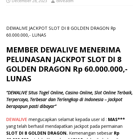
December 28, 2023
dliveadm
DEWALIVE JACKPOT SLOT DI 8 GOLDEN DRAGON Rp
60.000.000,- LUNAS
MEMBER DEWALIVE MENERIMA
PELUNASAN JACKPOT SLOT DI 8
GOLDEN DRAGON Rp 60.000.000,-
LUNAS
“
DEWALIVE
Situs Togel Online, Casino Online, Slot Online Terbaik,
Terpercaya, Terbesar dan Terlengkap di Indonesia – Jackpot
berapapun pasti dibayar”
DEWALIVE
mengucapkan selamat kepada user id :
MAS***
yang telah berhasil mendapatkan jackpot pada permainan
SLOT DI 8 GOLDEN DRAGON.
Kemenangan sebesar
Rp