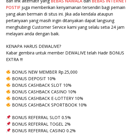
dan link alternatif yang
BEBAS NAWALA
dan
BEBAS INTERNET
POSTIF
juga memberikan kenyamanan tersendiri bagi pemain
yang akan bermain di situs ini. Jika ada kendala ataupun
pertanyaan yang masih ingin ditanyakan dapat langsung
menghubingi Customer Service kami yang selalu setia 24 jam
melayani anda dengan baik.
KENAPA HARUS DEWALIVE?
Kabar gembira untuk member DEWALIVE telah Hadir BONUS
EXTRA !!!
BONUS NEW MEMBER Rp.25,000
BONUS DEPOSIT 10%
BONUS CASHBACK SLOT 10%
BONUS CASHBACK CASINO 10%
BONUS CASHBACK E-LOTTERY 10%
BONUS CASHBACK SPORTBOOK 10%
BONUS REFERRAL SLOT 0.5%
BONUS REFERRAL TOGEL 2%
BONUS REFERRAL CASINO 0.2%