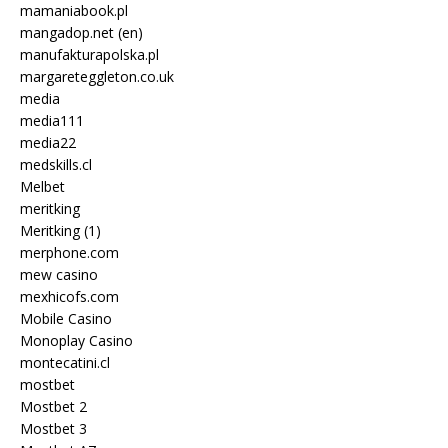
mamaniabook.pl
mangadop.net (en)
manufakturapolska.pl
margareteggleton.co.uk
media
media111
media22
medskills.cl
Melbet
meritking
Meritking (1)
merphone.com
mew casino
mexhicofs.com
Mobile Casino
Monoplay Casino
montecatini.cl
mostbet
Mostbet 2
Mostbet 3