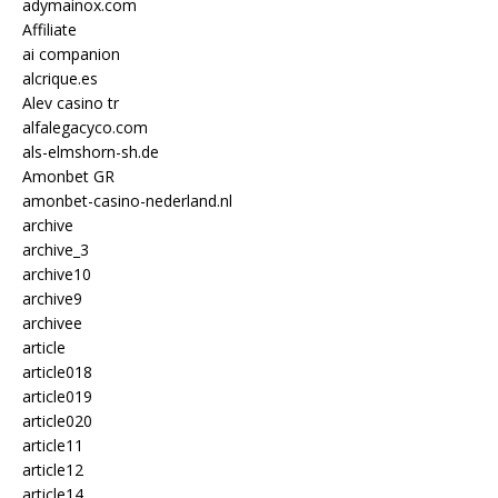
adymainox.com
Affiliate
ai companion
alcrique.es
Alev casino tr
alfalegacyco.com
als-elmshorn-sh.de
Amonbet GR
amonbet-casino-nederland.nl
archive
archive_3
archive10
archive9
archivee
article
article018
article019
article020
article11
article12
article14