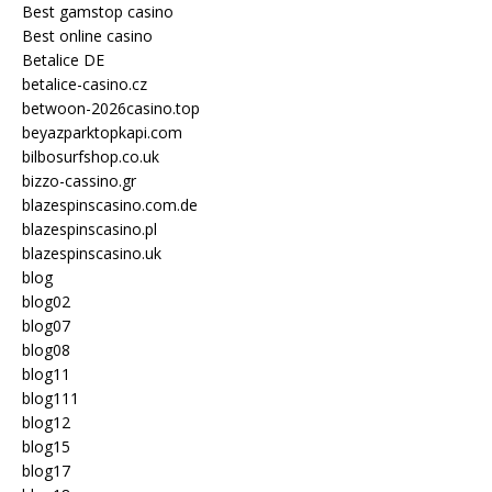
Best gamstop casino
Best online casino
Betalice DE
betalice-casino.cz
betwoon-2026casino.top
beyazparktopkapi.com
bilbosurfshop.co.uk
bizzo-cassino.gr
blazespinscasino.com.de
blazespinscasino.pl
blazespinscasino.uk
blog
blog02
blog07
blog08
blog11
blog111
blog12
blog15
blog17