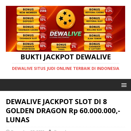
BUKTI JACKPOT DEWALIVE
DEWALIVE SITUS JUDI ONLINE TERBAIK DI INDONESIA
DEWALIVE JACKPOT SLOT DI 8
GOLDEN DRAGON Rp 60.000.000,-
LUNAS