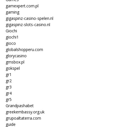
gamexpert.com.pl
gaming
gigaspinz-casino-spelen.nl
gigaspinz-slots-casino.nl
Giochi
giochi1
gioco
globalshopperu.com
glorycasino
gmsbox.pl
gokspel
gr1
gr2
gr3
gr4
gr5
Grandpashabet
greekembassy.org.uk
grupoaltaterra.com
guide