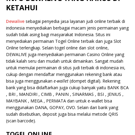
KETAHUI
Dewalive
sebagai penyedia jasa layanan judi online terbaik di
indonesia menyediakan berbagai macam jenis permainan yang
sudah tidak asing bagi masyarakat Indonesia. Situs ini
menyediakan permainan Togel Online terbaik dan juga Slot
Online terlengkap. Selain togel online dan slot online,
DEWALIVE juga menyediakan permainan Casino Online yang
tidak kalah seru dan mudah untuk dimainkan. Sangat mudah
untuk memulai permainan di situs judi terbaik di indonesia ini,
cukup dengan mendaftar menggunakan rekening bank atau
bisa juga menggunakan
e-wallet
(dompet digital). Rekening
bank yang bisa didaftarkan juga cukup banyak yaitu BANK BCA
, BRI , MANDIRI , CIMB , PANIN , SINARMAS , BSI , JENIUS ,
MAYBANK , MEGA , PERMATA dan untuk e-wallet bisa
menggunakan DANA, GOPAY, OVO. Selain dari bank yang
sudah disebutkan, deposit juga bisa melalui metode QRIS
(scan barcode).
TOGEL ONLINE