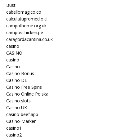
Bust
cabellomagico.co
calculatupromedio.cl
campathome.org.uk
camposchicken.pe
caragordacantina.co.uk
casino
CASINO
casino
Casino
Casino Bonus
Casino DE
Casino Free Spins
Casino Online Polska
Casino slots
Casino UK
casino-beef.app
Casino-Marken
casino1
casino2