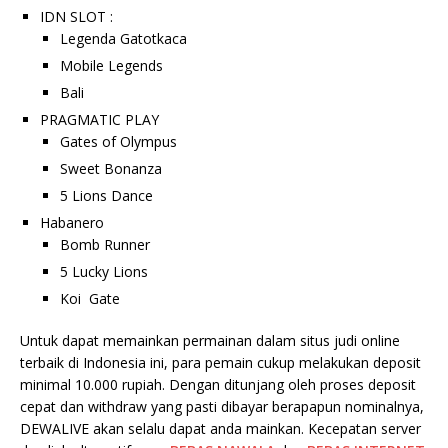
IDN SLOT :
Legenda Gatotkaca
Mobile Legends
Bali
PRAGMATIC PLAY
Gates of Olympus
Sweet Bonanza
5 Lions Dance
Habanero
Bomb Runner
5 Lucky Lions
Koi Gate
Untuk dapat memainkan permainan dalam situs judi online
terbaik di Indonesia ini, para pemain cukup melakukan deposit
minimal 10.000 rupiah. Dengan ditunjang oleh proses deposit
cepat dan withdraw yang pasti dibayar berapapun nominalnya,
DEWALIVE akan selalu dapat anda mainkan. Kecepatan server