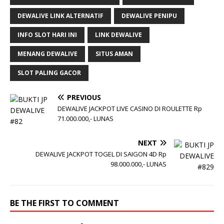
DEWALIVE LINK ALTERNATIF
DEWALIVE PENIPU
INFO SLOT HARI INI
LINK DEWALIVE
MENANG DEWALIVE
SITUS AMAN
SLOT PALING GACOR
PREVIOUS
DEWALIVE JACKPOT LIVE CASINO DI ROULETTE Rp
71.000.000,- LUNAS
NEXT
DEWALIVE JACKPOT TOGEL DI SAIGON 4D Rp
98.000.000,- LUNAS
BE THE FIRST TO COMMENT