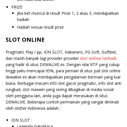
PRIZE
Jika bet muncul di result Prize 1, 2 atau 3, mendapatkan
hadiah
Hadiah sesuai result prize
SLOT ONLINE
Pragmatic Play / pp, IDN SLOT, Habanero, PG Soft, iSoftbet,
dan masih banyak lagi provider-provider
slot online terbaik
yang hadir di situs DEWALIVE ini. Dengan nilai RTP yang cukup
tinggi yaitu mencapai 95%, para pemain di situs judi slot online
dewalive ini akan mendapatkan pengalaman bermain yang luar
biasa. Berbagai macam info slot gacor pragmatic, info slot anti
rungkad, slot maxwin yang sering dibagikan di media sosial
oleh pengguna lain, anda juga dapat merasakan di situs
DEWALIVE. Beberapa contoh permainan yang sangat diminati
oleh slotter indonesia adalah :
IDN SLOT :
Legenda Gatotkaca