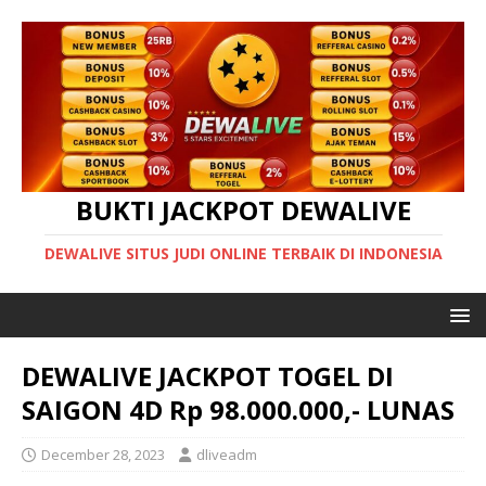
BUKTI JACKPOT DEWALIVE
DEWALIVE SITUS JUDI ONLINE TERBAIK DI INDONESIA
DEWALIVE JACKPOT TOGEL DI
SAIGON 4D Rp 98.000.000,- LUNAS
December 28, 2023
dliveadm