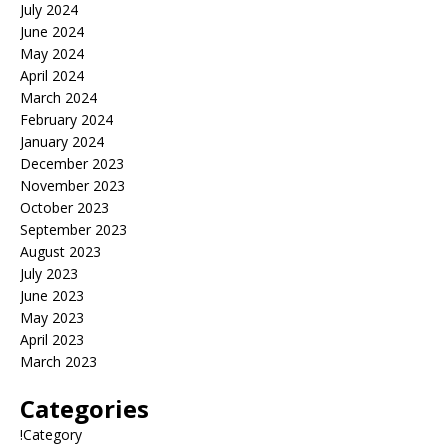
July 2024
June 2024
May 2024
April 2024
March 2024
February 2024
January 2024
December 2023
November 2023
October 2023
September 2023
August 2023
July 2023
June 2023
May 2023
April 2023
March 2023
Categories
!Category