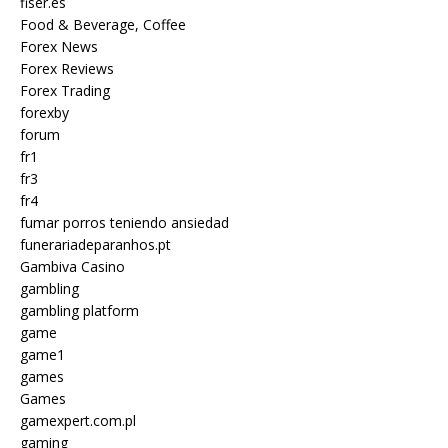
fiser.es
Food & Beverage, Coffee
Forex News
Forex Reviews
Forex Trading
forexby
forum
fr1
fr3
fr4
fumar porros teniendo ansiedad
funerariadeparanhos.pt
Gambiva Casino
gambling
gambling platform
game
game1
games
Games
gamexpert.com.pl
gaming