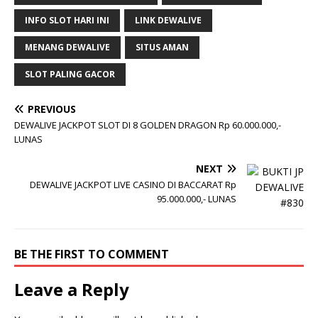
INFO SLOT HARI INI
LINK DEWALIVE
MENANG DEWALIVE
SITUS AMAN
SLOT PALING GACOR
PREVIOUS
DEWALIVE JACKPOT SLOT DI 8 GOLDEN DRAGON Rp 60.000.000,-
LUNAS
NEXT
DEWALIVE JACKPOT LIVE CASINO DI BACCARAT Rp
95.000.000,- LUNAS
BE THE FIRST TO COMMENT
Leave a Reply