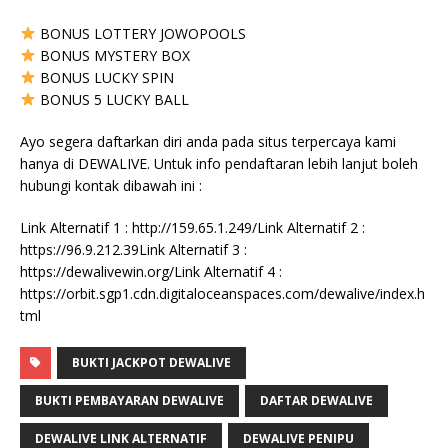
BONUS LOTTERY JOWOPOOLS
BONUS MYSTERY BOX
BONUS LUCKY SPIN
BONUS 5 LUCKY BALL
Ayo segera daftarkan diri anda pada situs terpercaya kami
hanya di DEWALIVE. Untuk info pendaftaran lebih lanjut boleh
hubungi kontak dibawah ini :
Link Alternatif 1 : http://159.65.1.249/Link Alternatif 2 :
https://96.9.212.39Link Alternatif 3 :
https://dewalivewin.org/Link Alternatif 4 :
https://orbit.sgp1.cdn.digitaloceanspaces.com/dewalive/index.h
tml
BUKTI JACKPOT DEWALIVE
BUKTI PEMBAYARAN DEWALIVE
DAFTAR DEWALIVE
DEWALIVE LINK ALTERNATIF
DEWALIVE PENIPU