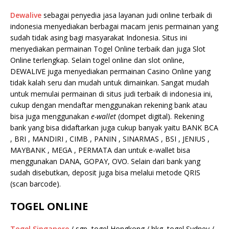
Dewalive
sebagai penyedia jasa layanan judi online terbaik di
indonesia menyediakan berbagai macam jenis permainan yang
sudah tidak asing bagi masyarakat Indonesia. Situs ini
menyediakan permainan Togel Online terbaik dan juga Slot
Online terlengkap. Selain togel online dan slot online,
DEWALIVE juga menyediakan permainan Casino Online yang
tidak kalah seru dan mudah untuk dimainkan. Sangat mudah
untuk memulai permainan di situs judi terbaik di indonesia ini,
cukup dengan mendaftar menggunakan rekening bank atau
bisa juga menggunakan
e-wallet
(dompet digital). Rekening
bank yang bisa didaftarkan juga cukup banyak yaitu BANK BCA
, BRI , MANDIRI , CIMB , PANIN , SINARMAS , BSI , JENIUS ,
MAYBANK , MEGA , PERMATA dan untuk e-wallet bisa
menggunakan DANA, GOPAY, OVO. Selain dari bank yang
sudah disebutkan, deposit juga bisa melalui metode QRIS
(scan barcode).
TOGEL ONLINE
Togel Singapore
/ sgp, togel Hongkong / hkg, togel Sydney /