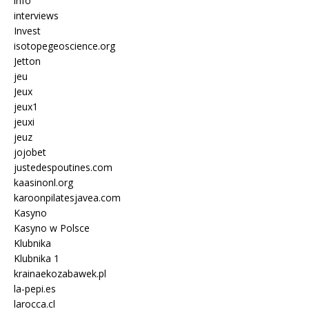
info
interviews
Invest
isotopegeoscience.org
Jetton
jeu
Jeux
jeux1
jeuxi
jeuz
jojobet
justedespoutines.com
kaasinonl.org
karoonpilatesjavea.com
Kasyno
Kasyno w Polsce
Klubnika
Klubnika 1
krainaekozabawek.pl
la-pepi.es
larocca.cl