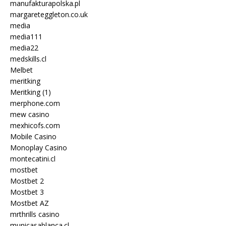
manufakturapolska.pl
margareteggleton.co.uk
media
media111
media22
medskills.cl
Melbet
meritking
Meritking (1)
merphone.com
mew casino
mexhicofs.com
Mobile Casino
Monoplay Casino
montecatini.cl
mostbet
Mostbet 2
Mostbet 3
Mostbet AZ
mrthrills casino
municasablanca.cl