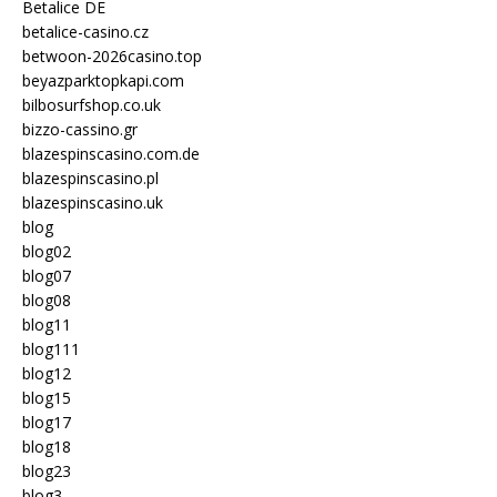
Betalice DE
betalice-casino.cz
betwoon-2026casino.top
beyazparktopkapi.com
bilbosurfshop.co.uk
bizzo-cassino.gr
blazespinscasino.com.de
blazespinscasino.pl
blazespinscasino.uk
blog
blog02
blog07
blog08
blog11
blog111
blog12
blog15
blog17
blog18
blog23
blog3