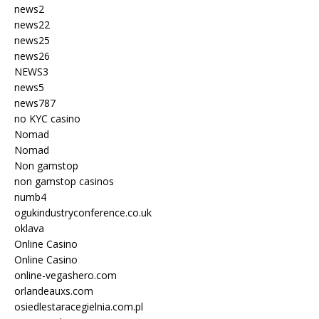
news2
news22
news25
news26
NEWS3
news5
news787
no KYC casino
Nomad
Nomad
Non gamstop
non gamstop casinos
numb4
ogukindustryconference.co.uk
oklava
Online Casino
Online Casino
online-vegashero.com
orlandeauxs.com
osiedlestaracegielnia.com.pl