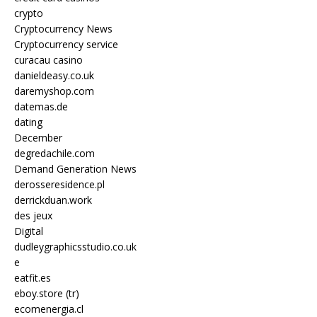
crypto
Cryptocurrency News
Cryptocurrency service
curacau casino
danieldeasy.co.uk
daremyshop.com
datemas.de
dating
December
degredachile.com
Demand Generation News
derosseresidence.pl
derrickduan.work
des jeux
Digital
dudleygraphicsstudio.co.uk
e
eatfit.es
eboy.store (tr)
ecomenergia.cl