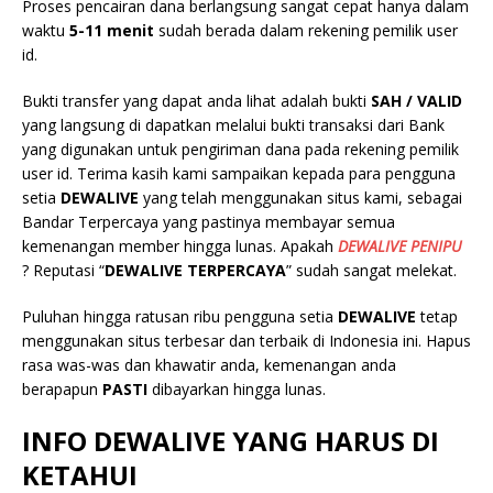
Proses pencairan dana berlangsung sangat cepat hanya dalam
waktu
5-11 menit
sudah berada dalam rekening pemilik user
id.
Bukti transfer yang dapat anda lihat adalah bukti
SAH / VALID
yang langsung di dapatkan melalui bukti transaksi dari Bank
yang digunakan untuk pengiriman dana pada rekening pemilik
user id. Terima kasih kami sampaikan kepada para pengguna
setia
DEWALIVE
yang telah menggunakan situs kami, sebagai
Bandar Terpercaya yang pastinya membayar semua
kemenangan member hingga lunas. Apakah
DEWALIVE
PENIPU
? Reputasi “
DEWALIVE
TERPERCAYA
” sudah sangat melekat.
Puluhan hingga ratusan ribu pengguna setia
DEWALIVE
tetap
menggunakan situs terbesar dan terbaik di Indonesia ini. Hapus
rasa was-was dan khawatir anda, kemenangan anda
berapapun
PASTI
dibayarkan hingga lunas.
INFO DEWALIVE
YANG HARUS DI
KETAHUI