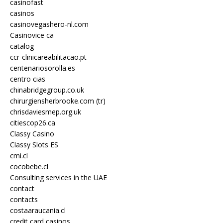
casinofast
casinos
casinovegashero-nl.com
Casinovice ca
catalog
ccr-clinicareabilitacao.pt
centenariosorolla.es
centro cias
chinabridgegroup.co.uk
chirurgiensherbrooke.com (tr)
chrisdaviesmep.org.uk
citiescop26.ca
Classy Casino
Classy Slots ES
cmi.cl
cocobebe.cl
Consulting services in the UAE
contact
contacts
costaaraucania.cl
credit card casinos