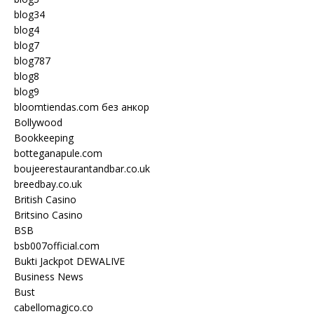
blog34
blog4
blog7
blog787
blog8
blog9
bloomtiendas.com без анкор
Bollywood
Bookkeeping
botteganapule.com
boujeerestaurantandbar.co.uk
breedbay.co.uk
British Casino
Britsino Casino
BSB
bsb007official.com
Bukti Jackpot DEWALIVE
Business News
Bust
cabellomagico.co