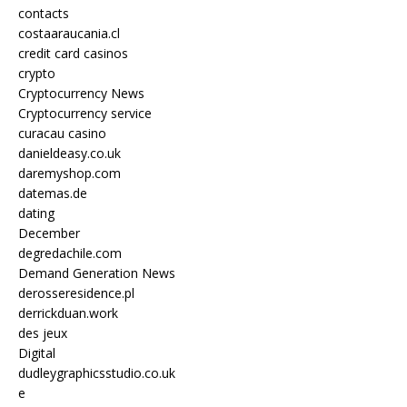
contacts
costaaraucania.cl
credit card casinos
crypto
Cryptocurrency News
Cryptocurrency service
curacau casino
danieldeasy.co.uk
daremyshop.com
datemas.de
dating
December
degredachile.com
Demand Generation News
derosseresidence.pl
derrickduan.work
des jeux
Digital
dudleygraphicsstudio.co.uk
e