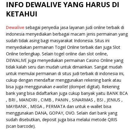
INFO DEWALIVE
YANG HARUS DI
KETAHUI
Dewalive
sebagai penyedia jasa layanan judi online terbaik di
indonesia menyediakan berbagai macam jenis permainan yang
sudah tidak asing bagi masyarakat Indonesia. Situs ini
menyediakan permainan Togel Online terbaik dan juga Slot
Online terlengkap. Selain togel online dan slot online,
DEWALIVE juga menyediakan permainan Casino Online yang
tidak kalah seru dan mudah untuk dimainkan. Sangat mudah
untuk memulai permainan di situs judi terbaik di indonesia ini,
cukup dengan mendaftar menggunakan rekening bank atau
bisa juga menggunakan
e-wallet
(dompet digital). Rekening
bank yang bisa didaftarkan juga cukup banyak yaitu BANK BCA
, BRI , MANDIRI , CIMB , PANIN , SINARMAS , BSI , JENIUS ,
MAYBANK , MEGA , PERMATA dan untuk e-wallet bisa
menggunakan DANA, GOPAY, OVO. Selain dari bank yang
sudah disebutkan, deposit juga bisa melalui metode QRIS
(scan barcode).