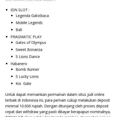
IDN SLOT :
Legenda Gatotkaca
Mobile Legends
Bali
PRAGMATIC PLAY
Gates of Olympus
Sweet Bonanza
5 Lions Dance
Habanero
Bomb Runner
5 Lucky Lions
Koi Gate
Untuk dapat memainkan permainan dalam situs judi online
terbaik di Indonesia ini, para pemain cukup melakukan deposit
minimal 10.000 rupiah. Dengan ditunjang oleh proses deposit
cepat dan withdraw yang pasti dibayar berapapun nominalnya,