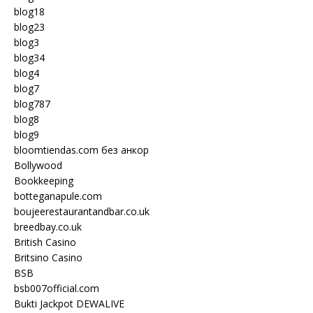
blog18
blog23
blog3
blog34
blog4
blog7
blog787
blog8
blog9
bloomtiendas.com без анкор
Bollywood
Bookkeeping
botteganapule.com
boujeerestaurantandbar.co.uk
breedbay.co.uk
British Casino
Britsino Casino
BSB
bsb007official.com
Bukti Jackpot DEWALIVE