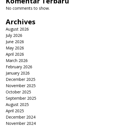
Komentar Terbaru
No comments to show.
Archives
August 2026
July 2026
June 2026
May 2026
April 2026
March 2026
February 2026
January 2026
December 2025
November 2025
October 2025
September 2025
August 2025
April 2025
December 2024
November 2024