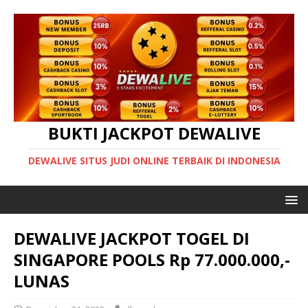
BUKTI JACKPOT DEWALIVE
DEWALIVE SITUS JUDI ONLINE TERBAIK DI INDONESIA
DEWALIVE JACKPOT TOGEL DI
SINGAPORE POOLS Rp 77.000.000,-
LUNAS