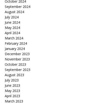
October 2024
September 2024
August 2024
July 2024
June 2024
May 2024
April 2024
March 2024
February 2024
January 2024
December 2023
November 2023
October 2023
September 2023
August 2023
July 2023
June 2023
May 2023
April 2023
March 2023