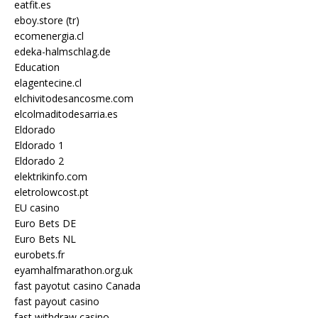
eatfit.es
eboy.store (tr)
ecomenergia.cl
edeka-halmschlag.de
Education
elagentecine.cl
elchivitodesancosme.com
elcolmaditodesarria.es
Eldorado
Eldorado 1
Eldorado 2
elektrikinfo.com
eletrolowcost.pt
EU casino
Euro Bets DE
Euro Bets NL
eurobets.fr
eyamhalfmarathon.org.uk
fast payotut casino Canada
fast payout casino
fast withdraw casino