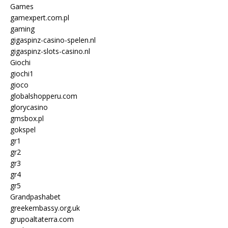
Games
gamexpert.com.pl
gaming
gigaspinz-casino-spelen.nl
gigaspinz-slots-casino.nl
Giochi
giochi1
gioco
globalshopperu.com
glorycasino
gmsbox.pl
gokspel
gr1
gr2
gr3
gr4
gr5
Grandpashabet
greekembassy.org.uk
grupoaltaterra.com