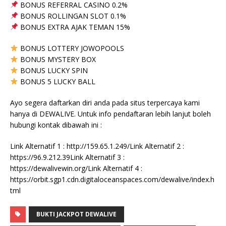
BONUS REFERRAL CASINO 0.2%
BONUS ROLLINGAN SLOT 0.1%
BONUS EXTRA AJAK TEMAN 15%
BONUS LOTTERY JOWOPOOLS
BONUS MYSTERY BOX
BONUS LUCKY SPIN
BONUS 5 LUCKY BALL
Ayo segera daftarkan diri anda pada situs terpercaya kami
hanya di DEWALIVE. Untuk info pendaftaran lebih lanjut boleh
hubungi kontak dibawah ini :
Link Alternatif 1 : http://159.65.1.249/Link Alternatif 2 :
https://96.9.212.39Link Alternatif 3 :
https://dewalivewin.org/Link Alternatif 4 :
https://orbit.sgp1.cdn.digitaloceanspaces.com/dewalive/index.h
tml
BUKTI JACKPOT DEWALIVE