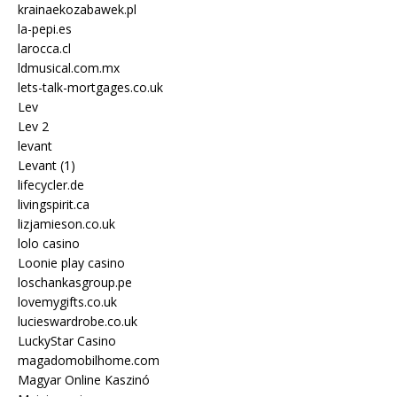
krainaekozabawek.pl
la-pepi.es
larocca.cl
ldmusical.com.mx
lets-talk-mortgages.co.uk
Lev
Lev 2
levant
Levant (1)
lifecycler.de
livingspirit.ca
lizjamieson.co.uk
lolo casino
Loonie play casino
loschankasgroup.pe
lovemygifts.co.uk
lucieswardrobe.co.uk
LuckyStar Casino
magadomobilhome.com
Magyar Online Kaszinó