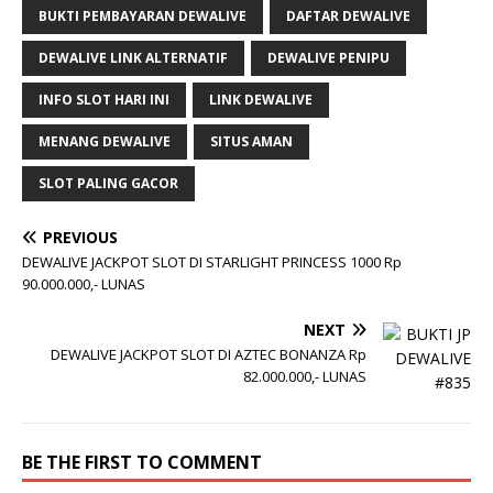
BUKTI PEMBAYARAN DEWALIVE
DAFTAR DEWALIVE
DEWALIVE LINK ALTERNATIF
DEWALIVE PENIPU
INFO SLOT HARI INI
LINK DEWALIVE
MENANG DEWALIVE
SITUS AMAN
SLOT PALING GACOR
PREVIOUS
DEWALIVE JACKPOT SLOT DI STARLIGHT PRINCESS 1000 Rp
90.000.000,- LUNAS
NEXT
DEWALIVE JACKPOT SLOT DI AZTEC BONANZA Rp
82.000.000,- LUNAS
BE THE FIRST TO COMMENT