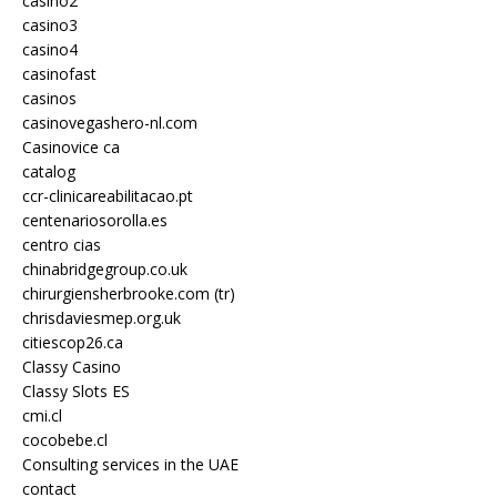
casino2
casino3
casino4
casinofast
casinos
casinovegashero-nl.com
Casinovice ca
catalog
ccr-clinicareabilitacao.pt
centenariosorolla.es
centro cias
chinabridgegroup.co.uk
chirurgiensherbrooke.com (tr)
chrisdaviesmep.org.uk
citiescop26.ca
Classy Casino
Classy Slots ES
cmi.cl
cocobebe.cl
Consulting services in the UAE
contact