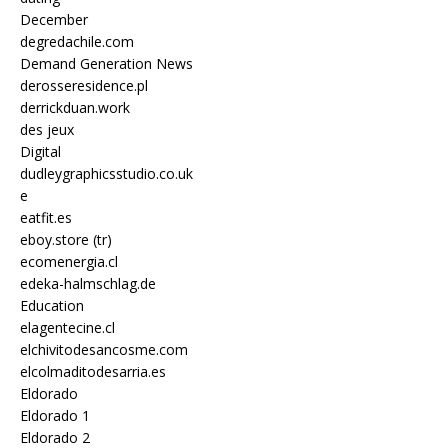
December
degredachile.com
Demand Generation News
derosseresidence.pl
derrickduan.work
des jeux
Digital
dudleygraphicsstudio.co.uk
e
eatfit.es
eboy.store (tr)
ecomenergia.cl
edeka-halmschlag.de
Education
elagentecine.cl
elchivitodesancosme.com
elcolmaditodesarria.es
Eldorado
Eldorado 1
Eldorado 2