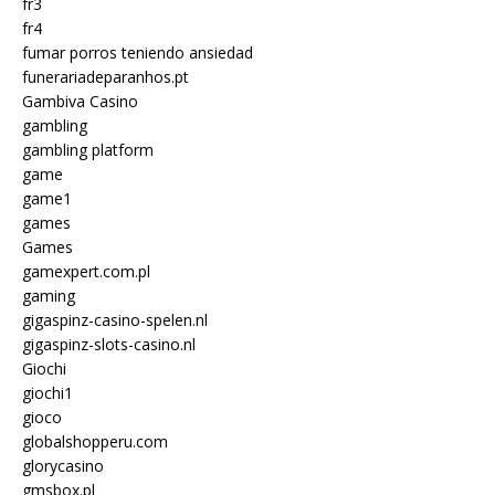
fr3
fr4
fumar porros teniendo ansiedad
funerariadeparanhos.pt
Gambiva Casino
gambling
gambling platform
game
game1
games
Games
gamexpert.com.pl
gaming
gigaspinz-casino-spelen.nl
gigaspinz-slots-casino.nl
Giochi
giochi1
gioco
globalshopperu.com
glorycasino
gmsbox.pl