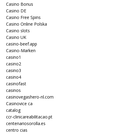
Casino Bonus
Casino DE
Casino Free Spins
Casino Online Polska
Casino slots
Casino UK
casino-beef.app
Casino-Marken
casino1
casino2
casino3
casino4
casinofast
casinos
casinovegashero-nl.com
Casinovice ca
catalog
ccr-clinicareabilitacao.pt
centenariosorolla.es
centro cias