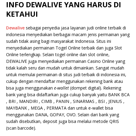
INFO DEWALIVE
YANG HARUS DI
KETAHUI
Dewalive
sebagai penyedia jasa layanan judi online terbaik di
indonesia menyediakan berbagai macam jenis permainan yang
sudah tidak asing bagi masyarakat Indonesia. Situs ini
menyediakan permainan Togel Online terbaik dan juga Slot
Online terlengkap. Selain togel online dan slot online,
DEWALIVE juga menyediakan permainan Casino Online yang
tidak kalah seru dan mudah untuk dimainkan. Sangat mudah
untuk memulai permainan di situs judi terbaik di indonesia ini,
cukup dengan mendaftar menggunakan rekening bank atau
bisa juga menggunakan
e-wallet
(dompet digital). Rekening
bank yang bisa didaftarkan juga cukup banyak yaitu BANK BCA
, BRI , MANDIRI , CIMB , PANIN , SINARMAS , BSI , JENIUS ,
MAYBANK , MEGA , PERMATA dan untuk e-wallet bisa
menggunakan DANA, GOPAY, OVO. Selain dari bank yang
sudah disebutkan, deposit juga bisa melalui metode QRIS
(scan barcode).