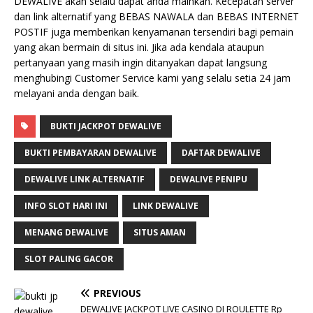
DEWALIVE akan selalu dapat anda mainkan. Kecepatan server
dan link alternatif yang BEBAS NAWALA dan BEBAS INTERNET
POSTIF juga memberikan kenyamanan tersendiri bagi pemain
yang akan bermain di situs ini. Jika ada kendala ataupun
pertanyaan yang masih ingin ditanyakan dapat langsung
menghubingi Customer Service kami yang selalu setia 24 jam
melayani anda dengan baik.
BUKTI JACKPOT DEWALIVE
BUKTI PEMBAYARAN DEWALIVE
DAFTAR DEWALIVE
DEWALIVE LINK ALTERNATIF
DEWALIVE PENIPU
INFO SLOT HARI INI
LINK DEWALIVE
MENANG DEWALIVE
SITUS AMAN
SLOT PALING GACOR
PREVIOUS
DEWALIVE JACKPOT LIVE CASINO DI ROULETTE Rp