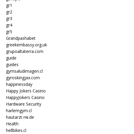
gr1
gr2
gr3
gr4
gr5
Grandpashabet
greekembassy.org.uk
grupoaltaterra.com
guide
guides
gymsaludimagen.cl
gyroskingjax.com
happinessday
Happy Jokers Casino
HappyJokers Casino
Hardware Security
harlemgym.cl
hautarzt-rw.de
Health
hellbikes.cl