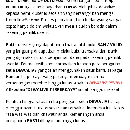
SLOT DI GATES OF OLYMPUS
. Kemenangan sebesar
Rp
80.000.000,-.
telah dibayarkan
LUNAS
oleh pihak dewalive
kepada pemilik user id setelah yang bersangkutan mengisi
formulir
withdraw
. Proses pencairan dana berlangsung sangat
cepat hanya dalam waktu
5-11 menit
sudah berada dalam
rekening pemilik user id.
Bukti transfer yang dapat anda lihat adalah bukti
SAH / VALID
yang langsung di dapatkan melalui bukti transaksi dari Bank
yang digunakan untuk pengiriman dana pada rekening pemilik
user id. Terima kasih kami sampaikan kepada para pengguna
setia
DEWALIVE
yang telah menggunakan situs kami, sebagai
Bandar Terpercaya yang pastinya membayar semua
kemenangan member hingga lunas. Apakah
DEWALIVE
PENIPU
? Reputasi “
DEWALIVE
TERPERCAYA
” sudah sangat melekat.
Puluhan hingga ratusan ribu pengguna setia
DEWALIVE
tetap
menggunakan situs terbesar dan terbaik di Indonesia ini. Hapus
rasa was-was dan khawatir anda, kemenangan anda
berapapun
PASTI
dibayarkan hingga lunas.