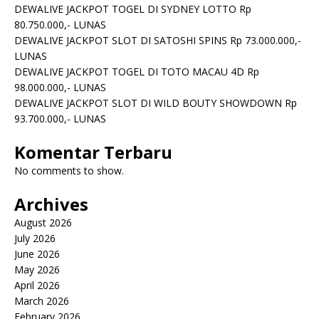
DEWALIVE JACKPOT TOGEL DI SYDNEY LOTTO Rp
80.750.000,- LUNAS
DEWALIVE JACKPOT SLOT DI SATOSHI SPINS Rp 73.000.000,-
LUNAS
DEWALIVE JACKPOT TOGEL DI TOTO MACAU 4D Rp
98.000.000,- LUNAS
DEWALIVE JACKPOT SLOT DI WILD BOUTY SHOWDOWN Rp
93.700.000,- LUNAS
Komentar Terbaru
No comments to show.
Archives
August 2026
July 2026
June 2026
May 2026
April 2026
March 2026
February 2026