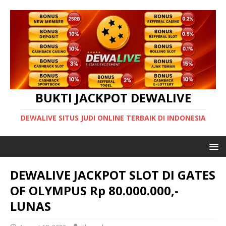
BUKTI JACKPOT DEWALIVE
DEWALIVE SITUS JUDI ONLINE TERBAIK DI INDONESIA
DEWALIVE JACKPOT SLOT DI GATES
OF OLYMPUS Rp 80.000.000,-
LUNAS