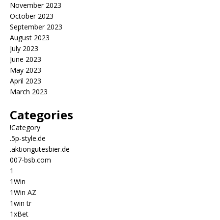
November 2023
October 2023
September 2023
August 2023
July 2023
June 2023
May 2023
April 2023
March 2023
Categories
!Category
.5p-style.de
.aktiongutesbier.de
007-bsb.com
1
1Win
1Win AZ
1win tr
1xBet