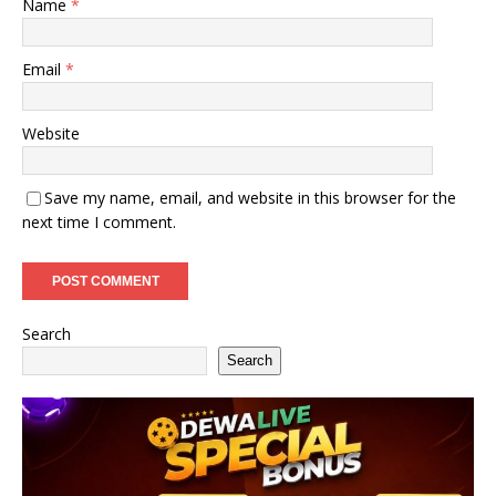
Name
*
Email
*
Website
Save my name, email, and website in this browser for the
next time I comment.
Search
Search