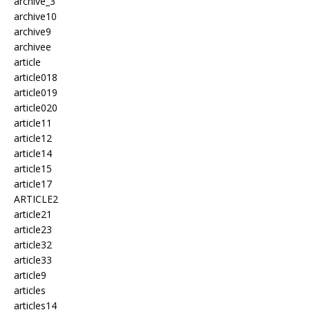
archive_3
archive10
archive9
archivee
article
article018
article019
article020
article11
article12
article14
article15
article17
ARTICLE2
article21
article23
article32
article33
article9
articles
articles14