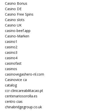
Casino Bonus
Casino DE
Casino Free Spins
Casino slots
Casino UK
casino-beef.app
Casino-Marken
casino1
casino2
casino3
casino4
casinofast
casinos
casinovegashero-nl.com
Casinovice ca
catalog
ccr-clinicareabilitacao.pt
centenariosorolla.es
centro cias
chinabridgegroup.co.uk