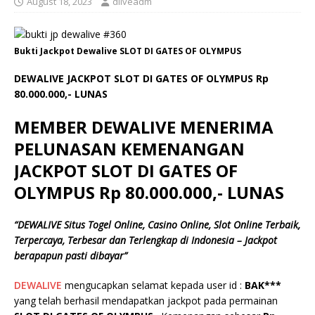
August 18, 2023
dliveadm
Bukti Jackpot Dewalive SLOT DI GATES OF OLYMPUS
DEWALIVE JACKPOT SLOT DI GATES OF OLYMPUS Rp
80.000.000,- LUNAS
MEMBER DEWALIVE MENERIMA
PELUNASAN KEMENANGAN
JACKPOT SLOT DI GATES OF
OLYMPUS Rp 80.000.000,- LUNAS
“
DEWALIVE
Situs Togel Online, Casino Online, Slot Online Terbaik,
Terpercaya, Terbesar dan Terlengkap di Indonesia – Jackpot
berapapun pasti dibayar”
DEWALIVE
mengucapkan selamat kepada user id :
BAK***
yang telah berhasil mendapatkan jackpot pada permainan