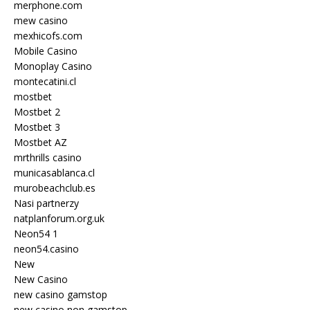
merphone.com
mew casino
mexhicofs.com
Mobile Casino
Monoplay Casino
montecatini.cl
mostbet
Mostbet 2
Mostbet 3
Mostbet AZ
mrthrills casino
municasablanca.cl
murobeachclub.es
Nasi partnerzy
natplanforum.org.uk
Neon54 1
neon54.casino
New
New Casino
new casino gamstop
new casino non gamstop