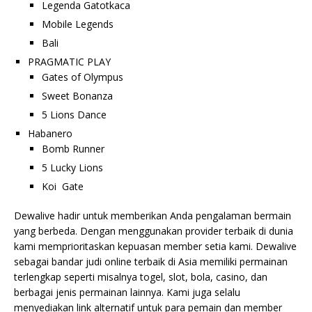
Legenda Gatotkaca
Mobile Legends
Bali
PRAGMATIC PLAY
Gates of Olympus
Sweet Bonanza
5 Lions Dance
Habanero
Bomb Runner
5 Lucky Lions
Koi Gate
Dewalive hadir untuk memberikan Anda pengalaman bermain
yang berbeda. Dengan menggunakan provider terbaik di dunia
kami memprioritaskan kepuasan member setia kami. Dewalive
sebagai bandar judi online terbaik di Asia memiliki permainan
terlengkap seperti misalnya togel, slot, bola, casino, dan
berbagai jenis permainan lainnya. Kami juga selalu
menyediakan link alternatif untuk para pemain dan member