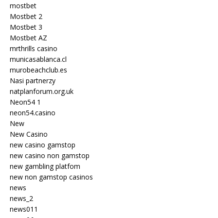
mostbet
Mostbet 2
Mostbet 3
Mostbet AZ
mrthrills casino
municasablanca.cl
murobeachclub.es
Nasi partnerzy
natplanforum.org.uk
Neon54 1
neon54.casino
New
New Casino
new casino gamstop
new casino non gamstop
new gambling platfom
new non gamstop casinos
news
news_2
news011