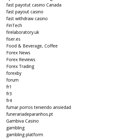
fast payotut casino Canada
fast payout casino
fast withdraw casino
FinTech
firelaboratory.uk
fiser.es
Food & Beverage, Coffee
Forex News
Forex Reviews
Forex Trading
forexby
forum
fr1
fr3
fr4
fumar porros teniendo ansiedad
funerariadeparanhos.pt
Gambiva Casino
gambling
gambling platform