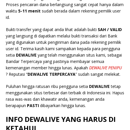
Proses pencairan dana berlangsung sangat cepat hanya dalam
waktu
5-11 menit
sudah berada dalam rekening pemilik user
id.
Bukti transfer yang dapat anda lihat adalah bukti
SAH / VALID
yang langsung di dapatkan melalui bukti transaksi dari Bank
yang digunakan untuk pengiriman dana pada rekening pemilik
user id. Terima kasih kami sampaikan kepada para pengguna
setia
DEWALIVE
yang telah menggunakan situs kami, sebagai
Bandar Terpercaya yang pastinya membayar semua
kemenangan member hingga lunas. Apakah
DEWALIVE
PENIPU
? Reputasi “
DEWALIVE
TERPERCAYA
” sudah sangat melekat.
Puluhan hingga ratusan ribu pengguna setia
DEWALIVE
tetap
menggunakan situs terbesar dan terbaik di Indonesia ini. Hapus
rasa was-was dan khawatir anda, kemenangan anda
berapapun
PASTI
dibayarkan hingga lunas.
INFO DEWALIVE
YANG HARUS DI
KETAHUI