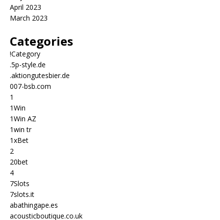
April 2023
March 2023
Categories
!Category
.5p-style.de
.aktiongutesbier.de
007-bsb.com
1
1Win
1Win AZ
1win tr
1xBet
2
20bet
4
7Slots
7slots.it
abathingape.es
acousticboutique.co.uk