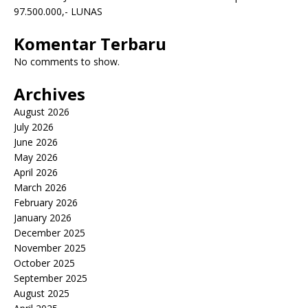
97.500.000,- LUNAS
Komentar Terbaru
No comments to show.
Archives
August 2026
July 2026
June 2026
May 2026
April 2026
March 2026
February 2026
January 2026
December 2025
November 2025
October 2025
September 2025
August 2025