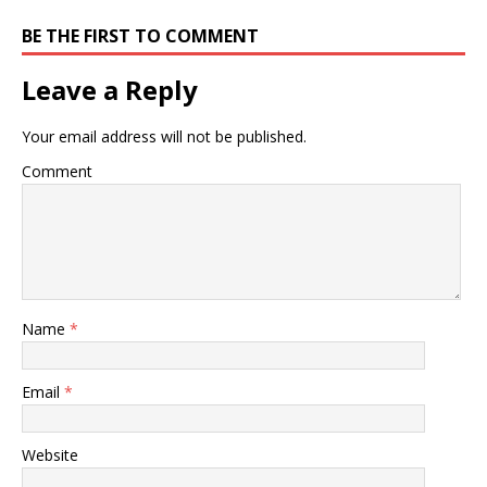
BE THE FIRST TO COMMENT
Leave a Reply
Your email address will not be published.
Comment
Name
*
Email
*
Website