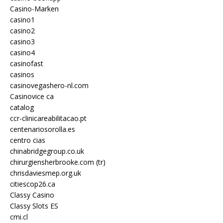
Casino-Marken
casino1
casino2
casino3
casino4
casinofast
casinos
casinovegashero-nl.com
Casinovice ca
catalog
ccr-clinicareabilitacao.pt
centenariosorolla.es
centro cias
chinabridgegroup.co.uk
chirurgiensherbrooke.com (tr)
chrisdaviesmep.org.uk
citiescop26.ca
Classy Casino
Classy Slots ES
cmi.cl