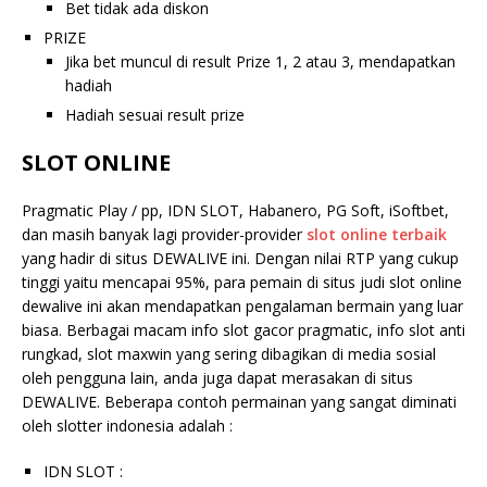
Bet tidak ada diskon
PRIZE
Jika bet muncul di result Prize 1, 2 atau 3, mendapatkan
hadiah
Hadiah sesuai result prize
SLOT ONLINE
Pragmatic Play / pp, IDN SLOT, Habanero, PG Soft, iSoftbet,
dan masih banyak lagi provider-provider
slot online terbaik
yang hadir di situs DEWALIVE ini. Dengan nilai RTP yang cukup
tinggi yaitu mencapai 95%, para pemain di situs judi slot online
dewalive ini akan mendapatkan pengalaman bermain yang luar
biasa. Berbagai macam info slot gacor pragmatic, info slot anti
rungkad, slot maxwin yang sering dibagikan di media sosial
oleh pengguna lain, anda juga dapat merasakan di situs
DEWALIVE. Beberapa contoh permainan yang sangat diminati
oleh slotter indonesia adalah :
IDN SLOT :