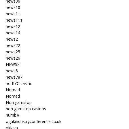
news06
news10
news11
news111
news12
news14
news2
news22
news25
news26
NEWS3
news5
news787
no KYC casino
Nomad
Nomad
Non gamstop
non gamstop casinos
numb4
ogukindustryconference.co.uk
oklava