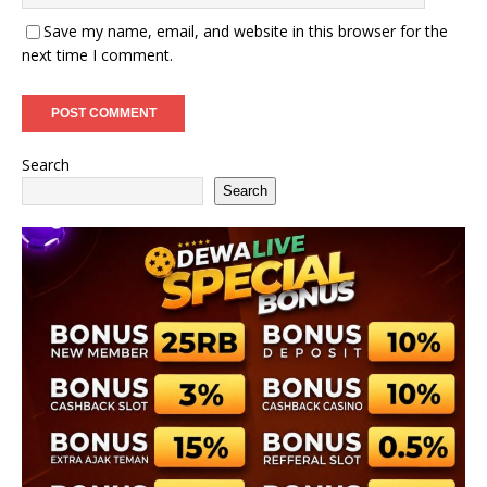
Save my name, email, and website in this browser for the
next time I comment.
Search
Search