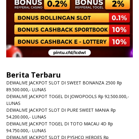
Berita Terbaru
DEWALIVE JACKPOT SLOT DI SWEET BONANZA 2500 Rp
89.500.000,- LUNAS
DEWALIVE JACKPOT TOGEL DI JOWOPOOLS Rp 92.500.000,-
LUNAS
DEWALIVE JACKPOT SLOT DI PURE SWEET MANIA Rp
54.200.000,- LUNAS
DEWALIVE JACKPOT TOGEL DI TOTO MACAU 4D Rp
94.750.000,- LUNAS
DEWALIVE JACKPOT SLOT DI PYSHCO HEROES Rp