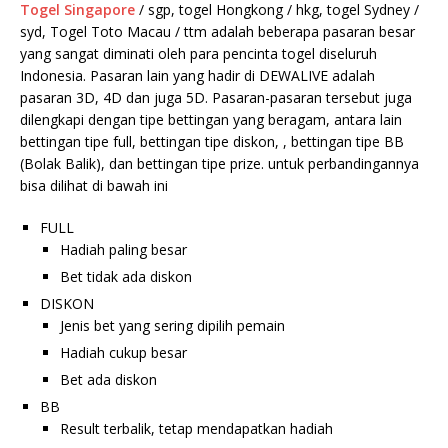
Togel Singapore
/ sgp, togel Hongkong / hkg, togel Sydney /
syd, Togel Toto Macau / ttm adalah beberapa pasaran besar
yang sangat diminati oleh para pencinta togel diseluruh
Indonesia. Pasaran lain yang hadir di DEWALIVE adalah
pasaran 3D, 4D dan juga 5D. Pasaran-pasaran tersebut juga
dilengkapi dengan tipe bettingan yang beragam, antara lain
bettingan tipe full, bettingan tipe diskon, , bettingan tipe BB
(Bolak Balik), dan bettingan tipe prize. untuk perbandingannya
bisa dilihat di bawah ini
FULL
Hadiah paling besar
Bet tidak ada diskon
DISKON
Jenis bet yang sering dipilih pemain
Hadiah cukup besar
Bet ada diskon
BB
Result terbalik, tetap mendapatkan hadiah