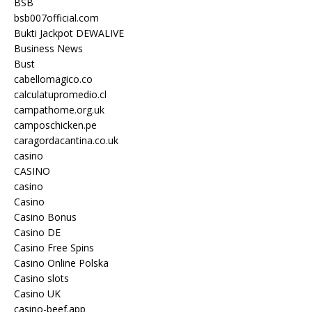
BSB
bsb007official.com
Bukti Jackpot DEWALIVE
Business News
Bust
cabellomagico.co
calculatupromedio.cl
campathome.org.uk
camposchicken.pe
caragordacantina.co.uk
casino
CASINO
casino
Casino
Casino Bonus
Casino DE
Casino Free Spins
Casino Online Polska
Casino slots
Casino UK
casino-beef.app