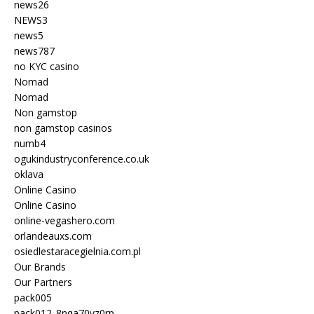
news26
NEWS3
news5
news787
no KYC casino
Nomad
Nomad
Non gamstop
non gamstop casinos
numb4
ogukindustryconference.co.uk
oklava
Online Casino
Online Casino
online-vegashero.com
orlandeauxs.com
osiedlestaracegielnia.com.pl
Our Brands
Our Partners
pack005
pack012_8nqa70vz0rp