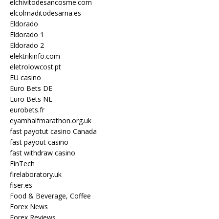
elchivitodesancosme.com
elcolmaditodesarria.es
Eldorado
Eldorado 1
Eldorado 2
elektrikinfo.com
eletrolowcost.pt
EU casino
Euro Bets DE
Euro Bets NL
eurobets.fr
eyamhalfmarathon.org.uk
fast payotut casino Canada
fast payout casino
fast withdraw casino
FinTech
firelaboratory.uk
fiser.es
Food & Beverage, Coffee
Forex News
Forex Reviews