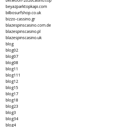
betwoon-2026casino.top
beyazparktopkapi.com
bilbosurfshop.co.uk
bizzo-cassino.gr
blazespinscasino.com.de
blazespinscasino.pl
blazespinscasino.uk
blog
blog02
blog07
blog08
blog11
blog111
blog12
blog15
blog17
blog18
blog23
blog3
blog34
blog4