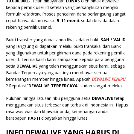
70.000.000
,-.
telah dibayarkan
LUNAS
oleh pihak dewalive
kepada pemilik user id setelah yang bersangkutan mengisi
formulir
withdraw
. Proses pencairan dana berlangsung sangat
cepat hanya dalam waktu
5-11 menit
sudah berada dalam
rekening pemilik user id.
Bukti transfer yang dapat anda lihat adalah bukti
SAH / VALID
yang langsung di dapatkan melalui bukti transaksi dari Bank
yang digunakan untuk pengiriman dana pada rekening pemilik
user id. Terima kasih kami sampaikan kepada para pengguna
setia
DEWALIVE
yang telah menggunakan situs kami, sebagai
Bandar Terpercaya yang pastinya membayar semua
kemenangan member hingga lunas. Apakah
DEWALIVE
PENIPU
? Reputasi “
DEWALIVE
TERPERCAYA
” sudah sangat melekat.
Puluhan hingga ratusan ribu pengguna setia
DEWALIVE
tetap
menggunakan situs terbesar dan terbaik di Indonesia ini. Hapus
rasa was-was dan khawatir anda, kemenangan anda
berapapun
PASTI
dibayarkan hingga lunas.
INFO DEWALIVE
YANG HARUS DI