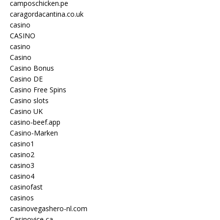
camposchicken.pe
caragordacantina.co.uk
casino
CASINO
casino
Casino
Casino Bonus
Casino DE
Casino Free Spins
Casino slots
Casino UK
casino-beef.app
Casino-Marken
casino1
casino2
casino3
casino4
casinofast
casinos
casinovegashero-nl.com
Casinovice ca