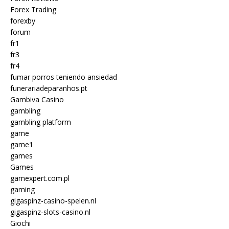
Forex Trading
forexby
forum
fr1
fr3
fr4
fumar porros teniendo ansiedad
funerariadeparanhos.pt
Gambiva Casino
gambling
gambling platform
game
game1
games
Games
gamexpert.com.pl
gaming
gigaspinz-casino-spelen.nl
gigaspinz-slots-casino.nl
Giochi