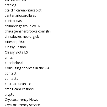
catalog
ccr-clinicareabilitacao.pt
centenariosorolla.es
centro cias
chinabridgegroup.co.uk
chirurgiensherbrooke.com (tr)
chrisdaviesmep.org.uk
citiescop26.ca
Classy Casino
Classy Slots ES
cmi.cl
cocobebe.cl
Consulting services in the UAE
contact
contacts
costaaraucania.cl
credit card casinos
crypto
Cryptocurrency News
Cryptocurrency service