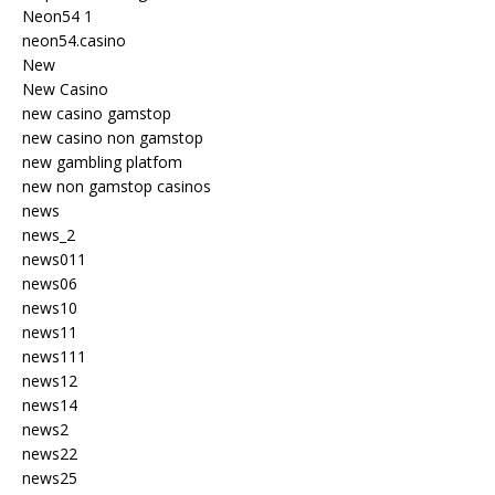
Neon54 1
neon54.casino
New
New Casino
new casino gamstop
new casino non gamstop
new gambling platfom
new non gamstop casinos
news
news_2
news011
news06
news10
news11
news111
news12
news14
news2
news22
news25