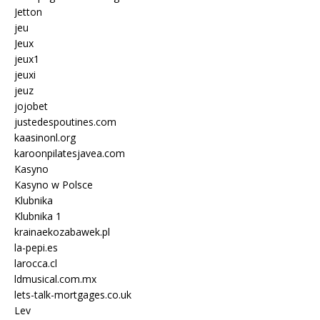
Jetton
jeu
Jeux
jeux1
jeuxi
jeuz
jojobet
justedespoutines.com
kaasinonl.org
karoonpilatesjavea.com
Kasyno
Kasyno w Polsce
Klubnika
Klubnika 1
krainaekozabawek.pl
la-pepi.es
larocca.cl
ldmusical.com.mx
lets-talk-mortgages.co.uk
Lev