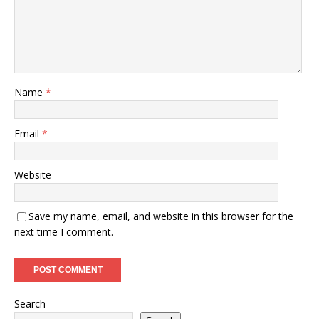
Name
*
Email
*
Website
Save my name, email, and website in this browser for the
next time I comment.
Search