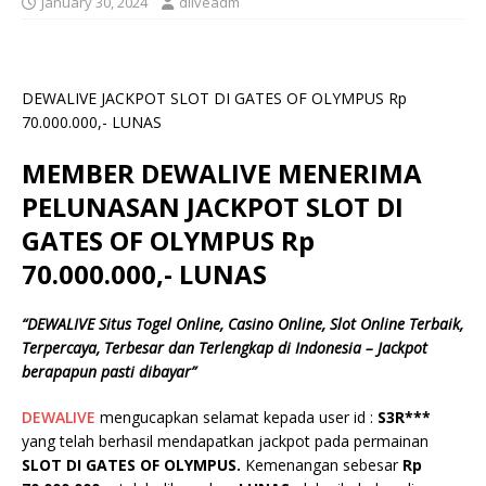
January 30, 2024
dliveadm
DEWALIVE JACKPOT SLOT DI GATES OF OLYMPUS Rp
70.000.000,- LUNAS
MEMBER DEWALIVE MENERIMA
PELUNASAN JACKPOT SLOT DI
GATES OF OLYMPUS Rp
70.000.000,- LUNAS
“
DEWALIVE
Situs Togel Online, Casino Online, Slot Online Terbaik,
Terpercaya, Terbesar dan Terlengkap di Indonesia – Jackpot
berapapun pasti dibayar”
DEWALIVE
mengucapkan selamat kepada user id :
S3R***
yang telah berhasil mendapatkan jackpot pada permainan
SLOT DI GATES OF OLYMPUS.
Kemenangan sebesar
Rp