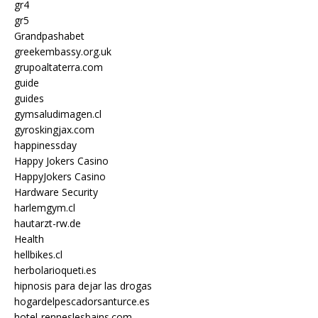
gr4
gr5
Grandpashabet
greekembassy.org.uk
grupoaltaterra.com
guide
guides
gymsaludimagen.cl
gyroskingjax.com
happinessday
Happy Jokers Casino
HappyJokers Casino
Hardware Security
harlemgym.cl
hautarzt-rw.de
Health
hellbikes.cl
herbolarioqueti.es
hipnosis para dejar las drogas
hogardelpescadorsanturce.es
hotel-renneslesbains.com