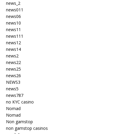
news_2
news011
news06
news10
news11
news111
news12
news14
news2
news22
news25
news26
NEWS3
news5
news787
no KYC casino
Nomad
Nomad
Non gamstop
non gamstop casinos