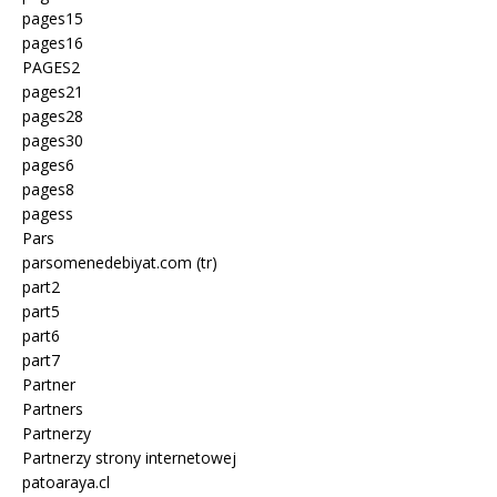
pages15
pages16
PAGES2
pages21
pages28
pages30
pages6
pages8
pagess
Pars
parsomenedebiyat.com (tr)
part2
part5
part6
part7
Partner
Partners
Partnerzy
Partnerzy strony internetowej
patoaraya.cl