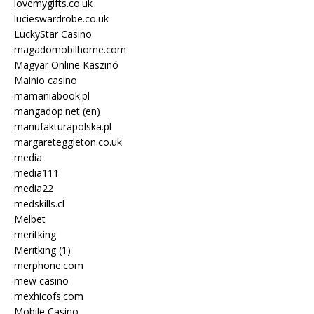
lovemygifts.co.uk
lucieswardrobe.co.uk
LuckyStar Casino
magadomobilhome.com
Magyar Online Kaszinó
Mainio casino
mamaniabook.pl
mangadop.net (en)
manufakturapolska.pl
margareteggleton.co.uk
media
media111
media22
medskills.cl
Melbet
meritking
Meritking (1)
merphone.com
mew casino
mexhicofs.com
Mobile Casino