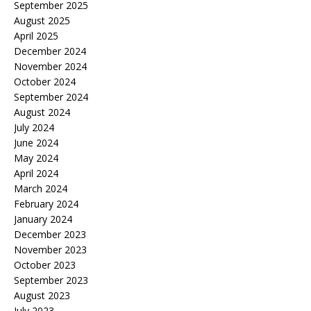
September 2025
August 2025
April 2025
December 2024
November 2024
October 2024
September 2024
August 2024
July 2024
June 2024
May 2024
April 2024
March 2024
February 2024
January 2024
December 2023
November 2023
October 2023
September 2023
August 2023
July 2023