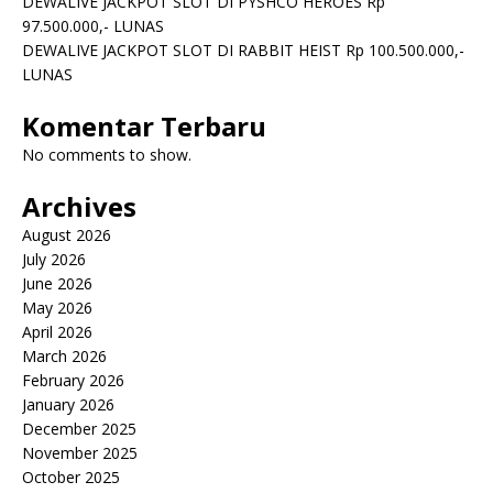
DEWALIVE JACKPOT SLOT DI PYSHCO HEROES Rp
97.500.000,- LUNAS
DEWALIVE JACKPOT SLOT DI RABBIT HEIST Rp 100.500.000,-
LUNAS
Komentar Terbaru
No comments to show.
Archives
August 2026
July 2026
June 2026
May 2026
April 2026
March 2026
February 2026
January 2026
December 2025
November 2025
October 2025