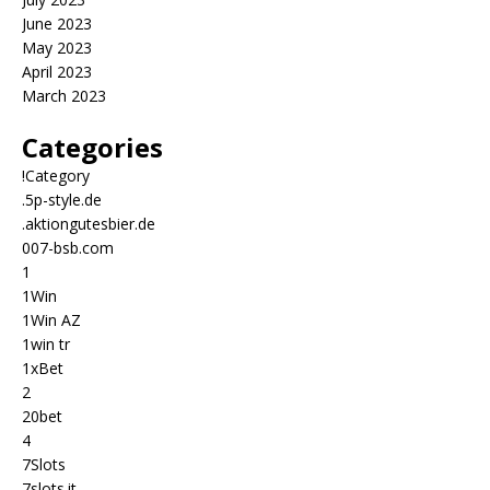
June 2023
May 2023
April 2023
March 2023
Categories
!Category
.5p-style.de
.aktiongutesbier.de
007-bsb.com
1
1Win
1Win AZ
1win tr
1xBet
2
20bet
4
7Slots
7slots.it