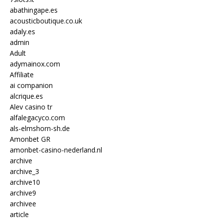
abathingape.es
acousticboutique.co.uk
adaly.es
admin
Adult
adymainox.com
Affiliate
ai companion
alcrique.es
Alev casino tr
alfalegacyco.com
als-elmshorn-sh.de
Amonbet GR
amonbet-casino-nederland.nl
archive
archive_3
archive10
archive9
archivee
article