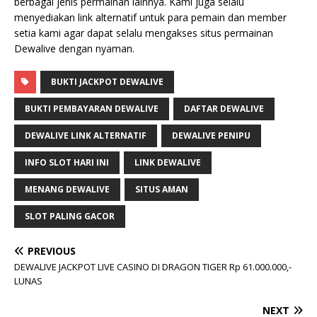
berbagai jenis permainan lainnya. Kami juga selalu
menyediakan link alternatif untuk para pemain dan member
setia kami agar dapat selalu mengakses situs permainan
Dewalive dengan nyaman.
BUKTI JACKPOT DEWALIVE
BUKTI PEMBAYARAN DEWALIVE
DAFTAR DEWALIVE
DEWALIVE LINK ALTERNATIF
DEWALIVE PENIPU
INFO SLOT HARI INI
LINK DEWALIVE
MENANG DEWALIVE
SITUS AMAN
SLOT PALING GACOR
PREVIOUS
DEWALIVE JACKPOT LIVE CASINO DI DRAGON TIGER Rp 61.000.000,-
LUNAS
NEXT