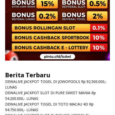
Berita Terbaru
DEWALIVE JACKPOT TOGEL DI JOWOPOOLS Rp 92.500.000,-
LUNAS
DEWALIVE JACKPOT SLOT DI PURE SWEET MANIA Rp
54.200.000,- LUNAS
DEWALIVE JACKPOT TOGEL DI TOTO MACAU 4D Rp
94.750.000,- LUNAS