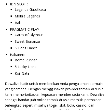
IDN SLOT :
Legenda Gatotkaca
Mobile Legends
Bali
PRAGMATIC PLAY
Gates of Olympus
Sweet Bonanza
5 Lions Dance
Habanero
Bomb Runner
5 Lucky Lions
Koi Gate
Dewalive hadir untuk memberikan Anda pengalaman bermain
yang berbeda. Dengan menggunakan provider terbaik di dunia
kami memprioritaskan kepuasan member setia kami. Dewalive
sebagai bandar judi online terbaik di Asia memiliki permainan
terlengkap seperti misalnya togel, slot, bola, casino, dan