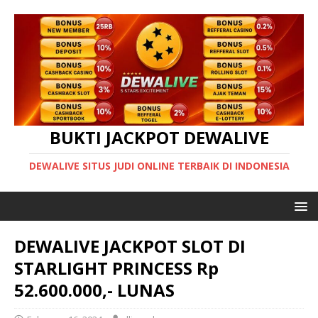
BUKTI JACKPOT DEWALIVE
DEWALIVE SITUS JUDI ONLINE TERBAIK DI INDONESIA
DEWALIVE JACKPOT SLOT DI
STARLIGHT PRINCESS Rp
52.600.000,- LUNAS