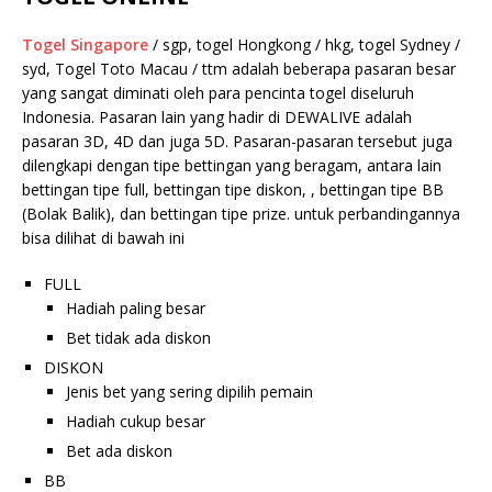
Togel Singapore
/ sgp, togel Hongkong / hkg, togel Sydney /
syd, Togel Toto Macau / ttm adalah beberapa pasaran besar
yang sangat diminati oleh para pencinta togel diseluruh
Indonesia. Pasaran lain yang hadir di DEWALIVE adalah
pasaran 3D, 4D dan juga 5D. Pasaran-pasaran tersebut juga
dilengkapi dengan tipe bettingan yang beragam, antara lain
bettingan tipe full, bettingan tipe diskon, , bettingan tipe BB
(Bolak Balik), dan bettingan tipe prize. untuk perbandingannya
bisa dilihat di bawah ini
FULL
Hadiah paling besar
Bet tidak ada diskon
DISKON
Jenis bet yang sering dipilih pemain
Hadiah cukup besar
Bet ada diskon
BB