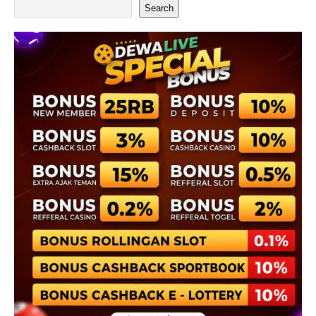
Search