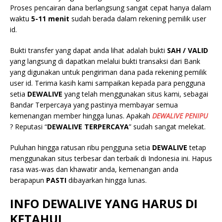
Proses pencairan dana berlangsung sangat cepat hanya dalam
waktu
5-11 menit
sudah berada dalam rekening pemilik user
id.
Bukti transfer yang dapat anda lihat adalah bukti
SAH / VALID
yang langsung di dapatkan melalui bukti transaksi dari Bank
yang digunakan untuk pengiriman dana pada rekening pemilik
user id. Terima kasih kami sampaikan kepada para pengguna
setia
DEWALIVE
yang telah menggunakan situs kami, sebagai
Bandar Terpercaya yang pastinya membayar semua
kemenangan member hingga lunas. Apakah
DEWALIVE
PENIPU
? Reputasi “
DEWALIVE
TERPERCAYA
” sudah sangat melekat.
Puluhan hingga ratusan ribu pengguna setia
DEWALIVE
tetap
menggunakan situs terbesar dan terbaik di Indonesia ini. Hapus
rasa was-was dan khawatir anda, kemenangan anda
berapapun
PASTI
dibayarkan hingga lunas.
INFO DEWALIVE
YANG HARUS DI
KETAHUI