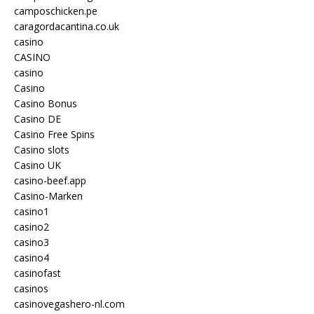
camposchicken.pe
caragordacantina.co.uk
casino
CASINO
casino
Casino
Casino Bonus
Casino DE
Casino Free Spins
Casino slots
Casino UK
casino-beef.app
Casino-Marken
casino1
casino2
casino3
casino4
casinofast
casinos
casinovegashero-nl.com