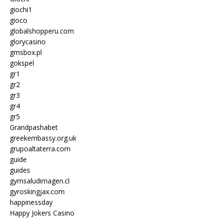
giochi1
gioco
globalshopperu.com
glorycasino
gmsbox.pl
gokspel
gr1
gr2
gr3
gr4
gr5
Grandpashabet
greekembassy.org.uk
grupoaltaterra.com
guide
guides
gymsaludimagen.cl
gyroskingjax.com
happinessday
Happy Jokers Casino