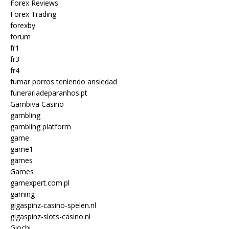
Forex Reviews
Forex Trading
forexby
forum
fr1
fr3
fr4
fumar porros teniendo ansiedad
funerariadeparanhos.pt
Gambiva Casino
gambling
gambling platform
game
game1
games
Games
gamexpert.com.pl
gaming
gigaspinz-casino-spelen.nl
gigaspinz-slots-casino.nl
Giochi