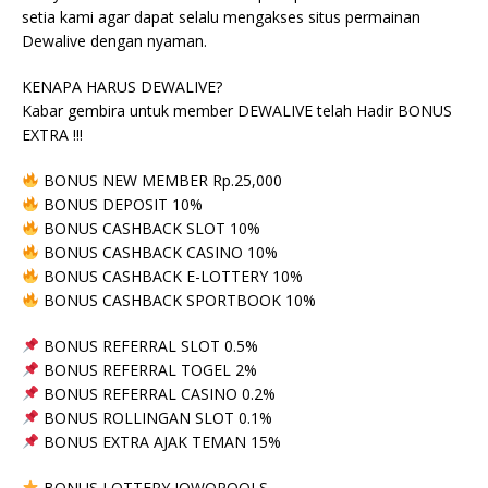
setia kami agar dapat selalu mengakses situs permainan
Dewalive dengan nyaman.
KENAPA HARUS DEWALIVE?
Kabar gembira untuk member DEWALIVE telah Hadir BONUS
EXTRA !!!
BONUS NEW MEMBER Rp.25,000
BONUS DEPOSIT 10%
BONUS CASHBACK SLOT 10%
BONUS CASHBACK CASINO 10%
BONUS CASHBACK E-LOTTERY 10%
BONUS CASHBACK SPORTBOOK 10%
BONUS REFERRAL SLOT 0.5%
BONUS REFERRAL TOGEL 2%
BONUS REFERRAL CASINO 0.2%
BONUS ROLLINGAN SLOT 0.1%
BONUS EXTRA AJAK TEMAN 15%
BONUS LOTTERY JOWOPOOLS