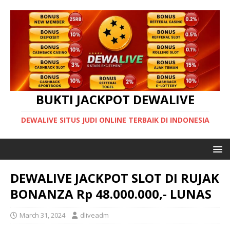
BUKTI JACKPOT DEWALIVE
DEWALIVE SITUS JUDI ONLINE TERBAIK DI INDONESIA
DEWALIVE JACKPOT SLOT DI RUJAK
BONANZA Rp 48.000.000,- LUNAS
March 31, 2024
dliveadm