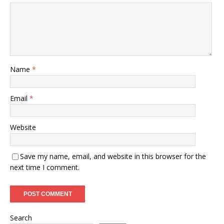
Name
*
Email
*
Website
Save my name, email, and website in this browser for the
next time I comment.
Search