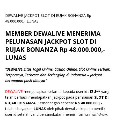
DEWALIVE JACKPOT SLOT DI RUJAK BONANZA Rp
48.000.000,- LUNAS
MEMBER DEWALIVE MENERIMA
PELUNASAN JACKPOT SLOT DI
RUJAK BONANZA Rp 48.000.000,-
LUNAS
“
DEWALIVE
Situs Togel Online, Casino Online, Slot Online Terbaik,
Terpercaya, Terbesar dan Terlengkap di Indonesia – Jackpot
berapapun pasti dibayar”
DEWALIVE
mengucapkan selamat kepada user id :
IZU**
yang
telah berhasil mendapatkan jackpot pada permainan
SLOT DI
RUJAK BONANZA
. Kemenangan sebesar
Rp
48.000.000
,-.
telah dibayarkan
LUNAS
oleh pihak dewalive kepada pemilik
user id setelah yang bersangkutan mengisi formulir
withdraw
.