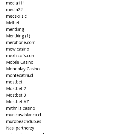
media111
media22
medskills.cl
Melbet
meritking
Meritking (1)
merphone.com
mew casino
mexhicofs.com
Mobile Casino
Monoplay Casino
montecatini.cl
mostbet
Mostbet 2
Mostbet 3
Mostbet AZ
mrthrills casino
municasablanca.cl
murobeachclub.es
Nasi partnerzy