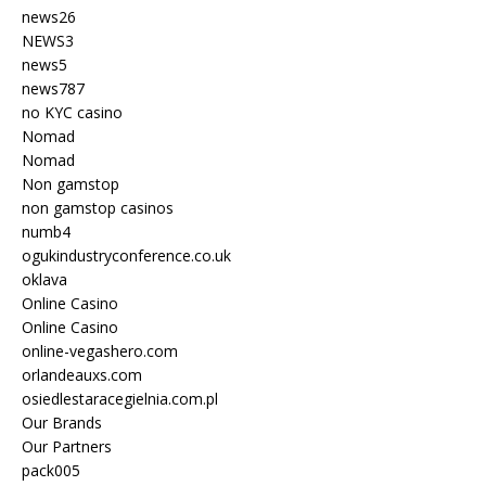
news26
NEWS3
news5
news787
no KYC casino
Nomad
Nomad
Non gamstop
non gamstop casinos
numb4
ogukindustryconference.co.uk
oklava
Online Casino
Online Casino
online-vegashero.com
orlandeauxs.com
osiedlestaracegielnia.com.pl
Our Brands
Our Partners
pack005