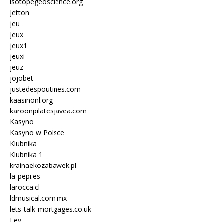
isotopegeoscience.org
Jetton
jeu
Jeux
jeux1
jeuxi
jeuz
jojobet
justedespoutines.com
kaasinonl.org
karoonpilatesjavea.com
Kasyno
Kasyno w Polsce
Klubnika
Klubnika 1
krainaekozabawek.pl
la-pepi.es
larocca.cl
ldmusical.com.mx
lets-talk-mortgages.co.uk
Lev