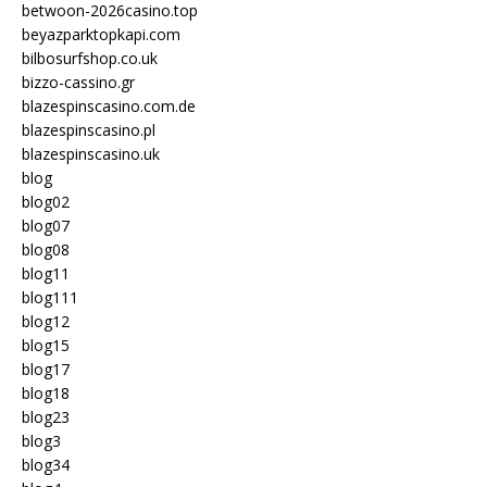
betwoon-2026casino.top
beyazparktopkapi.com
bilbosurfshop.co.uk
bizzo-cassino.gr
blazespinscasino.com.de
blazespinscasino.pl
blazespinscasino.uk
blog
blog02
blog07
blog08
blog11
blog111
blog12
blog15
blog17
blog18
blog23
blog3
blog34