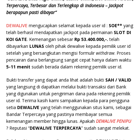
Terpercaya, Terbesar dan Terlengkap di Indonesia – Jackpot
berapapun pasti dibayar”
DEWALIVE
mengucapkan selamat kepada user id :
SOE**
yang
telah berhasil mendapatkan jackpot pada permainan
SLOT DI
KOI GATE
. Kemenangan sebesar
Rp
53.400.000
,-.
telah
dibayarkan
LUNAS
oleh pihak dewalive kepada pemilik user id
setelah yang bersangkutan mengisi formulir
withdraw
. Proses
pencairan dana berlangsung sangat cepat hanya dalam waktu
5-11 menit
sudah berada dalam rekening pemilik user id.
Bukti transfer yang dapat anda lihat adalah bukti
SAH / VALID
yang langsung di dapatkan melalui bukti transaksi dari Bank
yang digunakan untuk pengiriman dana pada rekening pemilik
user id. Terima kasih kami sampaikan kepada para pengguna
setia
DEWALIVE
yang telah menggunakan situs kami, sebagai
Bandar Terpercaya yang pastinya membayar semua
kemenangan member hingga lunas. Apakah
DEWALIVE
PENIPU
? Reputasi “
DEWALIVE
TERPERCAYA
” sudah sangat melekat.