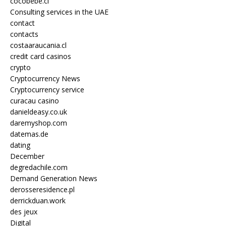
cocobebe.cl
Consulting services in the UAE
contact
contacts
costaaraucania.cl
credit card casinos
crypto
Cryptocurrency News
Cryptocurrency service
curacau casino
danieldeasy.co.uk
daremyshop.com
datemas.de
dating
December
degredachile.com
Demand Generation News
derosseresidence.pl
derrickduan.work
des jeux
Digital