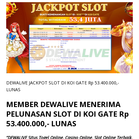
DEWALIVE JACKPOT SLOT DI KOI GATE Rp 53.400.000,-
LUNAS
MEMBER DEWALIVE MENERIMA
PELUNASAN SLOT DI KOI GATE Rp
53.400.000,- LUNAS
“
DEWALIVE
Situs Togel Online, Casino Online, Slot Online Terbaik,