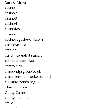
Casino-Marken
casino1
casino2
casino3
casino4
casinofast
casinos
casinovegashero-nl.com
Casinovice ca
catalog
ccr-clinicareabilitacao.pt
centenariosorolla.es
centro cias
chinabridgegroup.co.uk
chirurgiensherbrooke.com (tr)
chrisdaviesmep.org.uk
citiescop26.ca
Classy Casino
Classy Slots ES
cmi.cl