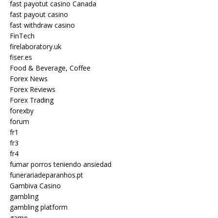
fast payotut casino Canada
fast payout casino
fast withdraw casino
FinTech
firelaboratory.uk
fiser.es
Food & Beverage, Coffee
Forex News
Forex Reviews
Forex Trading
forexby
forum
fr1
fr3
fr4
fumar porros teniendo ansiedad
funerariadeparanhos.pt
Gambiva Casino
gambling
gambling platform
game