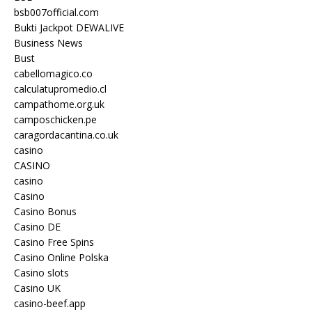
bsb007official.com
Bukti Jackpot DEWALIVE
Business News
Bust
cabellomagico.co
calculatupromedio.cl
campathome.org.uk
camposchicken.pe
caragordacantina.co.uk
casino
CASINO
casino
Casino
Casino Bonus
Casino DE
Casino Free Spins
Casino Online Polska
Casino slots
Casino UK
casino-beef.app