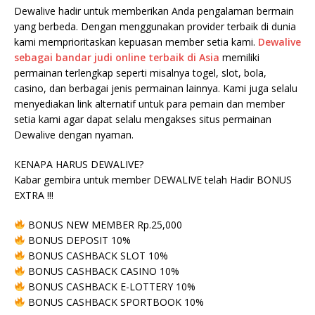
Dewalive hadir untuk memberikan Anda pengalaman bermain
yang berbeda. Dengan menggunakan provider terbaik di dunia
kami memprioritaskan kepuasan member setia kami.
Dewalive
sebagai bandar judi online terbaik di Asia
memiliki
permainan terlengkap seperti misalnya togel, slot, bola,
casino, dan berbagai jenis permainan lainnya. Kami juga selalu
menyediakan link alternatif untuk para pemain dan member
setia kami agar dapat selalu mengakses situs permainan
Dewalive dengan nyaman.
KENAPA HARUS DEWALIVE?
Kabar gembira untuk member DEWALIVE telah Hadir BONUS
EXTRA !!!
BONUS NEW MEMBER Rp.25,000
BONUS DEPOSIT 10%
BONUS CASHBACK SLOT 10%
BONUS CASHBACK CASINO 10%
BONUS CASHBACK E-LOTTERY 10%
BONUS CASHBACK SPORTBOOK 10%