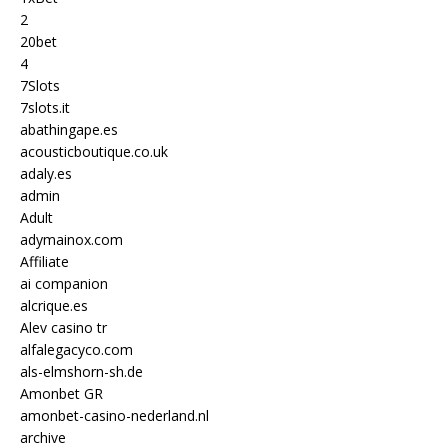
2
20bet
4
7Slots
7slots.it
abathingape.es
acousticboutique.co.uk
adaly.es
admin
Adult
adymainox.com
Affiliate
ai companion
alcrique.es
Alev casino tr
alfalegacyco.com
als-elmshorn-sh.de
Amonbet GR
amonbet-casino-nederland.nl
archive