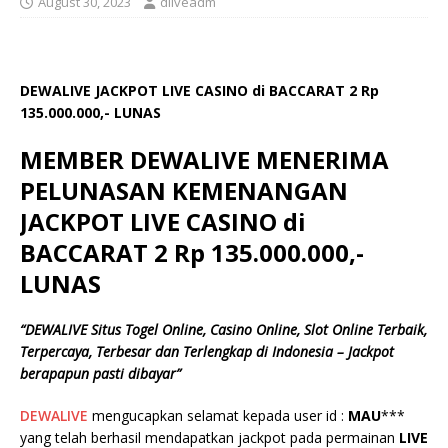
August 30, 2023
dliveadm
DEWALIVE JACKPOT LIVE CASINO di BACCARAT 2 Rp
135.000.000,- LUNAS
MEMBER DEWALIVE MENERIMA
PELUNASAN KEMENANGAN
JACKPOT LIVE CASINO di
BACCARAT 2 Rp 135.000.000,-
LUNAS
“
DEWALIVE
Situs Togel Online, Casino Online, Slot Online Terbaik,
Terpercaya, Terbesar dan Terlengkap di Indonesia – Jackpot
berapapun pasti dibayar”
DEWALIVE
mengucapkan selamat kepada user id :
MAU
***
yang telah berhasil mendapatkan jackpot pada permainan
LIVE