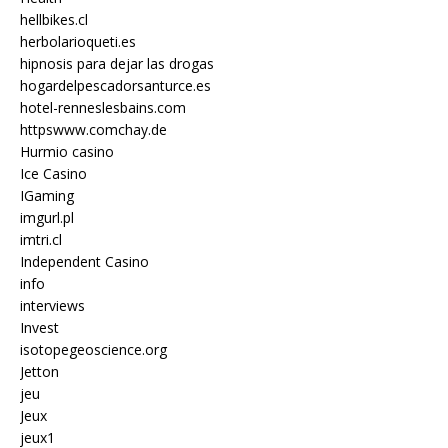
hellbikes.cl
herbolarioqueti.es
hipnosis para dejar las drogas
hogardelpescadorsanturce.es
hotel-renneslesbains.com
httpswww.comchay.de
Hurmio casino
Ice Casino
IGaming
imgurl.pl
imtri.cl
Independent Casino
info
interviews
Invest
isotopegeoscience.org
Jetton
jeu
Jeux
jeux1