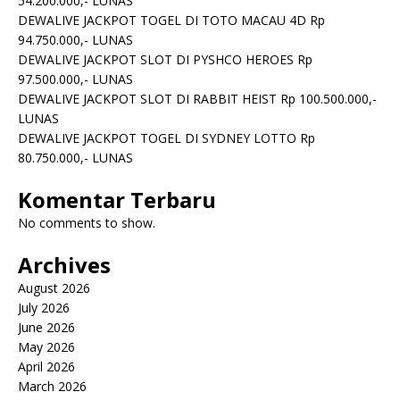
54.200.000,- LUNAS
DEWALIVE JACKPOT TOGEL DI TOTO MACAU 4D Rp
94.750.000,- LUNAS
DEWALIVE JACKPOT SLOT DI PYSHCO HEROES Rp
97.500.000,- LUNAS
DEWALIVE JACKPOT SLOT DI RABBIT HEIST Rp 100.500.000,-
LUNAS
DEWALIVE JACKPOT TOGEL DI SYDNEY LOTTO Rp
80.750.000,- LUNAS
Komentar Terbaru
No comments to show.
Archives
August 2026
July 2026
June 2026
May 2026
April 2026
March 2026