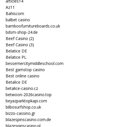
articles14
Az11
Bahiscom
balbet casino
bamboofurnitureboards.co.uk
bdsm-shop-24.de
Beef Casino (2)
Beef Casino (3)
Belatice DE
Belatice PL
bessemercitymiddleschool.com
Best gamstop casino
Best online casino
Betalice DE
betalice-casino.cz
betwoon-2026casino.top
beyazparktopkapi.com
bilbosurfshop.co.uk
bizzo-cassino.gr
blazespinscasino.com.de
blazespinscasino.pl