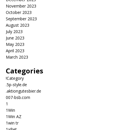
November 2023
October 2023
September 2023
August 2023
July 2023
June 2023
May 2023
April 2023
March 2023
Categories
!Category
.5p-style.de
.aktiongutesbier.de
007-bsb.com
1
1Win
1Win AZ
1win tr
1xBet