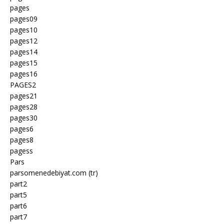
pages
pages09
pages10
pages12
pages14
pages15
pages16
PAGES2
pages21
pages28
pages30
pages6
pages8
pagess
Pars
parsomenedebiyat.com (tr)
part2
part5
part6
part7