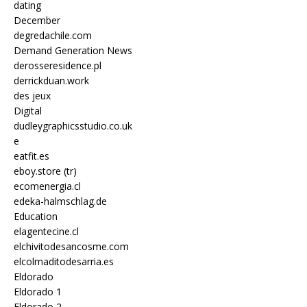
dating
December
degredachile.com
Demand Generation News
derosseresidence.pl
derrickduan.work
des jeux
Digital
dudleygraphicsstudio.co.uk
e
eatfit.es
eboy.store (tr)
ecomenergia.cl
edeka-halmschlag.de
Education
elagentecine.cl
elchivitodesancosme.com
elcolmaditodesarria.es
Eldorado
Eldorado 1
Eldorado 2