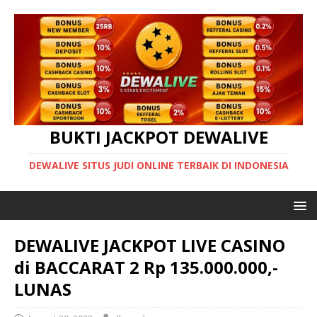
BUKTI JACKPOT DEWALIVE
DEWALIVE SITUS JUDI ONLINE TERBAIK DI INDONESIA
DEWALIVE JACKPOT LIVE CASINO
di BACCARAT 2 Rp 135.000.000,-
LUNAS