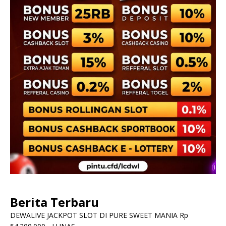
Berita Terbaru
DEWALIVE JACKPOT SLOT DI PURE SWEET MANIA Rp