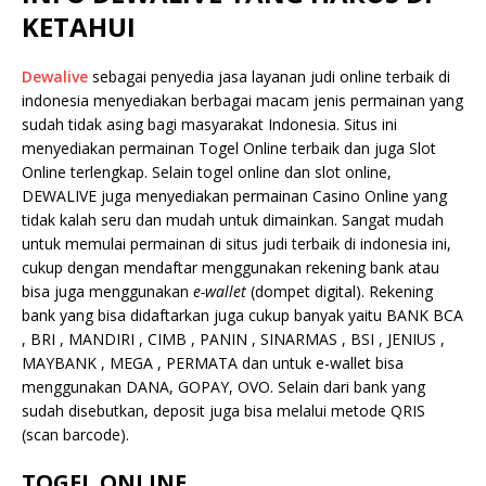
KETAHUI
Dewalive
sebagai penyedia jasa layanan judi online terbaik di
indonesia menyediakan berbagai macam jenis permainan yang
sudah tidak asing bagi masyarakat Indonesia. Situs ini
menyediakan permainan Togel Online terbaik dan juga Slot
Online terlengkap. Selain togel online dan slot online,
DEWALIVE juga menyediakan permainan Casino Online yang
tidak kalah seru dan mudah untuk dimainkan. Sangat mudah
untuk memulai permainan di situs judi terbaik di indonesia ini,
cukup dengan mendaftar menggunakan rekening bank atau
bisa juga menggunakan
e-wallet
(dompet digital). Rekening
bank yang bisa didaftarkan juga cukup banyak yaitu BANK BCA
, BRI , MANDIRI , CIMB , PANIN , SINARMAS , BSI , JENIUS ,
MAYBANK , MEGA , PERMATA dan untuk e-wallet bisa
menggunakan DANA, GOPAY, OVO. Selain dari bank yang
sudah disebutkan, deposit juga bisa melalui metode QRIS
(scan barcode).
TOGEL ONLINE