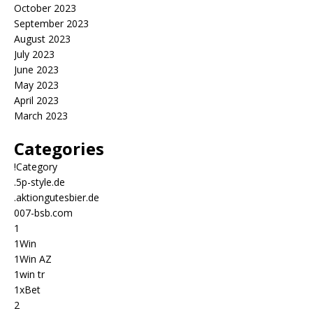
October 2023
September 2023
August 2023
July 2023
June 2023
May 2023
April 2023
March 2023
Categories
!Category
.5p-style.de
.aktiongutesbier.de
007-bsb.com
1
1Win
1Win AZ
1win tr
1xBet
2