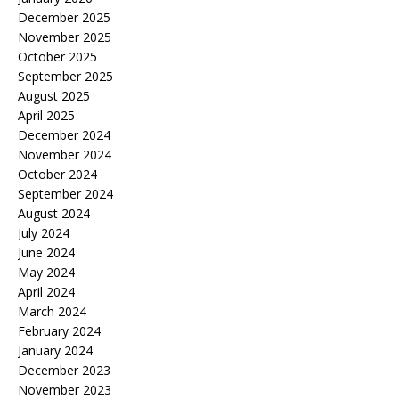
December 2025
November 2025
October 2025
September 2025
August 2025
April 2025
December 2024
November 2024
October 2024
September 2024
August 2024
July 2024
June 2024
May 2024
April 2024
March 2024
February 2024
January 2024
December 2023
November 2023