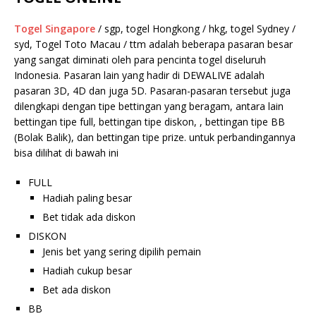
Togel Singapore
/ sgp, togel Hongkong / hkg, togel Sydney /
syd, Togel Toto Macau / ttm adalah beberapa pasaran besar
yang sangat diminati oleh para pencinta togel diseluruh
Indonesia. Pasaran lain yang hadir di DEWALIVE adalah
pasaran 3D, 4D dan juga 5D. Pasaran-pasaran tersebut juga
dilengkapi dengan tipe bettingan yang beragam, antara lain
bettingan tipe full, bettingan tipe diskon, , bettingan tipe BB
(Bolak Balik), dan bettingan tipe prize. untuk perbandingannya
bisa dilihat di bawah ini
FULL
Hadiah paling besar
Bet tidak ada diskon
DISKON
Jenis bet yang sering dipilih pemain
Hadiah cukup besar
Bet ada diskon
BB