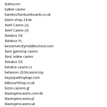
Bahiscom
balbet casino
bamboofurnitureboards.co.uk
bdsm-shop-24.de
Beef Casino (2)
Beef Casino (3)
Belatice DE
Belatice PL
bessemercitymiddleschool.com
Best gamstop casino
Best online casino
Betalice DE
betalice-casino.cz
betwoon-2026casino.top
beyazparktopkapi.com
bilbosurfshop.co.uk
bizzo-cassino.gr
blazespinscasino.com.de
blazespinscasino.pl
blazespinscasino.uk