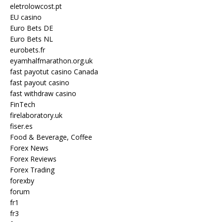
eletrolowcost.pt
EU casino
Euro Bets DE
Euro Bets NL
eurobets.fr
eyamhalfmarathon.org.uk
fast payotut casino Canada
fast payout casino
fast withdraw casino
FinTech
firelaboratory.uk
fiser.es
Food & Beverage, Coffee
Forex News
Forex Reviews
Forex Trading
forexby
forum
fr1
fr3