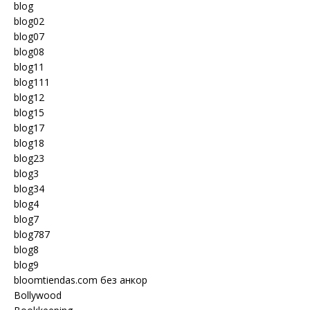
blog
blog02
blog07
blog08
blog11
blog111
blog12
blog15
blog17
blog18
blog23
blog3
blog34
blog4
blog7
blog787
blog8
blog9
bloomtiendas.com без анкор
Bollywood