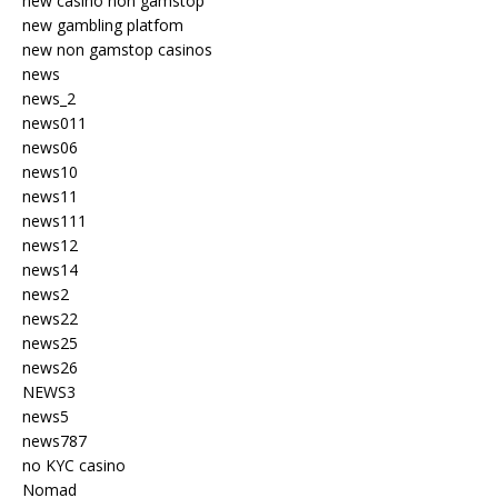
new casino non gamstop
new gambling platfom
new non gamstop casinos
news
news_2
news011
news06
news10
news11
news111
news12
news14
news2
news22
news25
news26
NEWS3
news5
news787
no KYC casino
Nomad