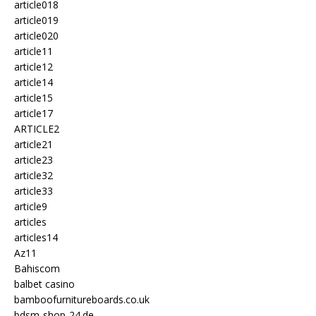
article018
article019
article020
article11
article12
article14
article15
article17
ARTICLE2
article21
article23
article32
article33
article9
articles
articles14
Az11
Bahiscom
balbet casino
bamboofurnitureboards.co.uk
bdsm-shop-24.de