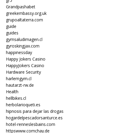
gr5
Grandpashabet
greekembassy.org.uk
grupoaltaterra.com
guide
guides
gymsaludimagen.cl
gyroskingjax.com
happinessday
Happy Jokers Casino
HappyJokers Casino
Hardware Security
harlemgym.cl
hautarzt-rw.de
Health
hellbikes.cl
herbolarioqueti.es
hipnosis para dejar las drogas
hogardelpescadorsanturce.es
hotel-renneslesbains.com
httpswww.comchay.de