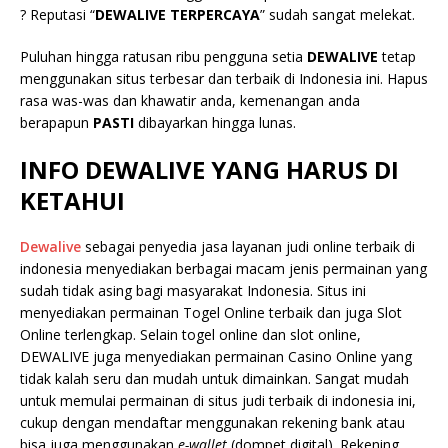
? Reputasi “
DEWALIVE
TERPERCAYA
” sudah sangat melekat.
Puluhan hingga ratusan ribu pengguna setia
DEWALIVE
tetap
menggunakan situs terbesar dan terbaik di Indonesia ini. Hapus
rasa was-was dan khawatir anda, kemenangan anda
berapapun
PASTI
dibayarkan hingga lunas.
INFO DEWALIVE
YANG HARUS DI
KETAHUI
Dewalive
sebagai penyedia jasa layanan judi online terbaik di
indonesia menyediakan berbagai macam jenis permainan yang
sudah tidak asing bagi masyarakat Indonesia. Situs ini
menyediakan permainan Togel Online terbaik dan juga Slot
Online terlengkap. Selain togel online dan slot online,
DEWALIVE juga menyediakan permainan Casino Online yang
tidak kalah seru dan mudah untuk dimainkan. Sangat mudah
untuk memulai permainan di situs judi terbaik di indonesia ini,
cukup dengan mendaftar menggunakan rekening bank atau
bisa juga menggunakan
e-wallet
(dompet digital). Rekening