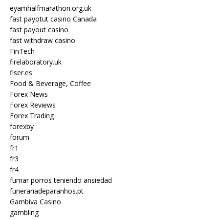
eyamhalfmarathon.org.uk
fast payotut casino Canada
fast payout casino
fast withdraw casino
FinTech
firelaboratory.uk
fiser.es
Food & Beverage, Coffee
Forex News
Forex Reviews
Forex Trading
forexby
forum
fr1
fr3
fr4
fumar porros teniendo ansiedad
funerariadeparanhos.pt
Gambiva Casino
gambling