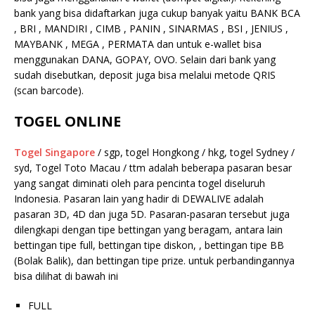
bank yang bisa didaftarkan juga cukup banyak yaitu BANK BCA
, BRI , MANDIRI , CIMB , PANIN , SINARMAS , BSI , JENIUS ,
MAYBANK , MEGA , PERMATA dan untuk e-wallet bisa
menggunakan DANA, GOPAY, OVO. Selain dari bank yang
sudah disebutkan, deposit juga bisa melalui metode QRIS
(scan barcode).
TOGEL ONLINE
Togel Singapore
/ sgp, togel Hongkong / hkg, togel Sydney /
syd, Togel Toto Macau / ttm adalah beberapa pasaran besar
yang sangat diminati oleh para pencinta togel diseluruh
Indonesia. Pasaran lain yang hadir di DEWALIVE adalah
pasaran 3D, 4D dan juga 5D. Pasaran-pasaran tersebut juga
dilengkapi dengan tipe bettingan yang beragam, antara lain
bettingan tipe full, bettingan tipe diskon, , bettingan tipe BB
(Bolak Balik), dan bettingan tipe prize. untuk perbandingannya
bisa dilihat di bawah ini
FULL