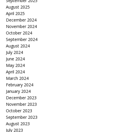
September 2025
August 2025
April 2025
December 2024
November 2024
October 2024
September 2024
August 2024
July 2024
June 2024
May 2024
April 2024
March 2024
February 2024
January 2024
December 2023
November 2023
October 2023
September 2023
August 2023
July 2023