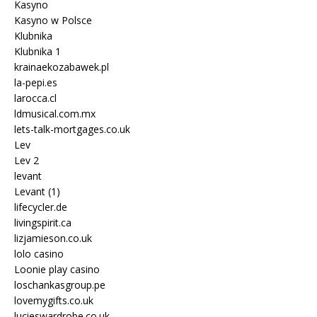
Kasyno
Kasyno w Polsce
Klubnika
Klubnika 1
krainaekozabawek.pl
la-pepi.es
larocca.cl
ldmusical.com.mx
lets-talk-mortgages.co.uk
Lev
Lev 2
levant
Levant (1)
lifecycler.de
livingspirit.ca
lizjamieson.co.uk
lolo casino
Loonie play casino
loschankasgroup.pe
lovemygifts.co.uk
lucieswardrobe.co.uk