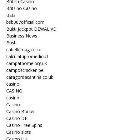
British Casino
Britsino Casino
BSB
bsb007official.com
Bukti Jackpot DEWALIVE
Business News
Bust
cabellomagico.co
calculatupromedio.cl
campathome.org.uk
camposchicken.pe
caragordacantina.co.uk
casino
CASINO
casino
Casino
Casino Bonus
Casino DE
Casino Free Spins
Casino slots
Casino UK