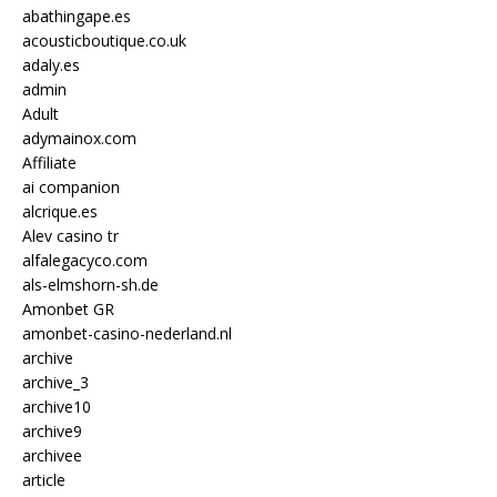
abathingape.es
acousticboutique.co.uk
adaly.es
admin
Adult
adymainox.com
Affiliate
ai companion
alcrique.es
Alev casino tr
alfalegacyco.com
als-elmshorn-sh.de
Amonbet GR
amonbet-casino-nederland.nl
archive
archive_3
archive10
archive9
archivee
article