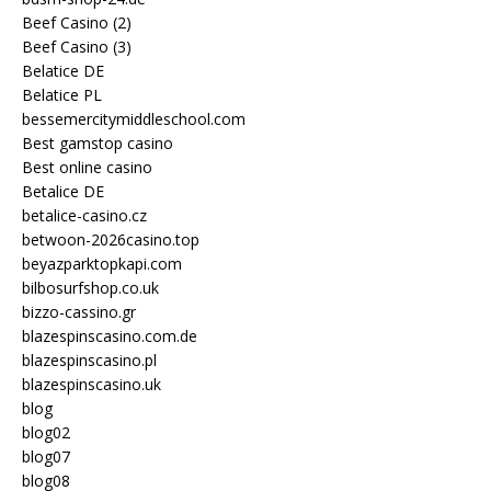
Beef Casino (2)
Beef Casino (3)
Belatice DE
Belatice PL
bessemercitymiddleschool.com
Best gamstop casino
Best online casino
Betalice DE
betalice-casino.cz
betwoon-2026casino.top
beyazparktopkapi.com
bilbosurfshop.co.uk
bizzo-cassino.gr
blazespinscasino.com.de
blazespinscasino.pl
blazespinscasino.uk
blog
blog02
blog07
blog08