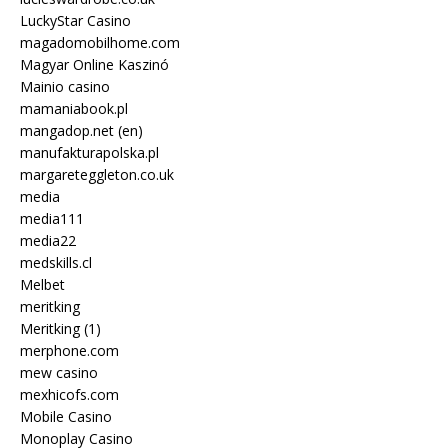
LuckyStar Casino
magadomobilhome.com
Magyar Online Kaszinó
Mainio casino
mamaniabook.pl
mangadop.net (en)
manufakturapolska.pl
margareteggleton.co.uk
media
media111
media22
medskills.cl
Melbet
meritking
Meritking (1)
merphone.com
mew casino
mexhicofs.com
Mobile Casino
Monoplay Casino