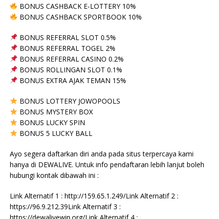
BONUS CASHBACK E-LOTTERY 10%
BONUS CASHBACK SPORTBOOK 10%
BONUS REFERRAL SLOT 0.5%
BONUS REFERRAL TOGEL 2%
BONUS REFERRAL CASINO 0.2%
BONUS ROLLINGAN SLOT 0.1%
BONUS EXTRA AJAK TEMAN 15%
BONUS LOTTERY JOWOPOOLS
BONUS MYSTERY BOX
BONUS LUCKY SPIN
BONUS 5 LUCKY BALL
Ayo segera daftarkan diri anda pada situs terpercaya kami
hanya di DEWALIVE. Untuk info pendaftaran lebih lanjut boleh
hubungi kontak dibawah ini :
Link Alternatif 1 : http://159.65.1.249/Link Alternatif 2 :
https://96.9.212.39Link Alternatif 3 :
https://dewalivewin.org/Link Alternatif 4 :