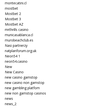
montecatini.cl
mostbet
Mostbet 2
Mostbet 3
Mostbet AZ
mrthrills casino
municasablanca.cl
murobeachclub.es
Nasi partnerzy
natplanforum.org.uk
Neon54 1
neon54.casino
New
New Casino
new casino gamstop
new casino non gamstop
new gambling platfom
new non gamstop casinos
news
news_2