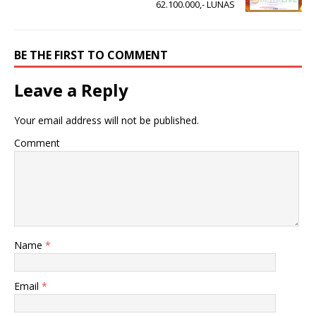
62.100.000,- LUNAS
BE THE FIRST TO COMMENT
Leave a Reply
Your email address will not be published.
Comment
Name
*
Email
*