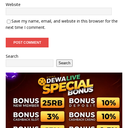
Website
Save my name, email, and website in this browser for the
next time I comment.
Search
Search