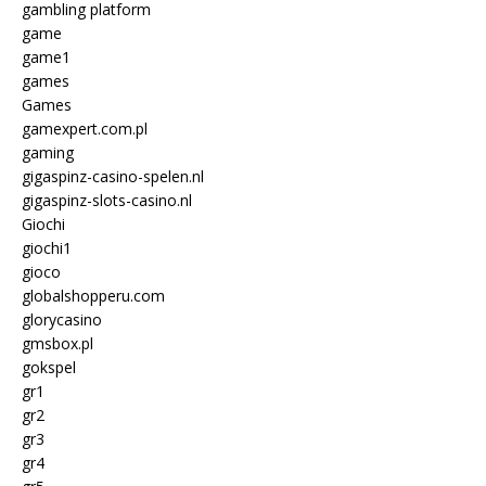
gambling platform
game
game1
games
Games
gamexpert.com.pl
gaming
gigaspinz-casino-spelen.nl
gigaspinz-slots-casino.nl
Giochi
giochi1
gioco
globalshopperu.com
glorycasino
gmsbox.pl
gokspel
gr1
gr2
gr3
gr4