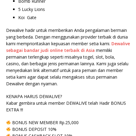
Bomb Runner
5 Lucky Lions
Koi Gate
Dewalive hadir untuk memberikan Anda pengalaman bermain
yang berbeda. Dengan menggunakan provider terbaik di dunia
kami memprioritaskan kepuasan member setia kami.
Dewalive
sebagai bandar judi online terbaik di Asia
memiliki
permainan terlengkap seperti misalnya togel, slot, bola,
casino, dan berbagai jenis permainan lainnya. Kami juga selalu
menyediakan link alternatif untuk para pemain dan member
setia kami agar dapat selalu mengakses situs permainan
Dewalive dengan nyaman.
KENAPA HARUS DEWALIVE?
Kabar gembira untuk member DEWALIVE telah Hadir BONUS
EXTRA !!!
BONUS NEW MEMBER Rp.25,000
BONUS DEPOSIT 10%
BONUS CASHBACK SLOT 10%