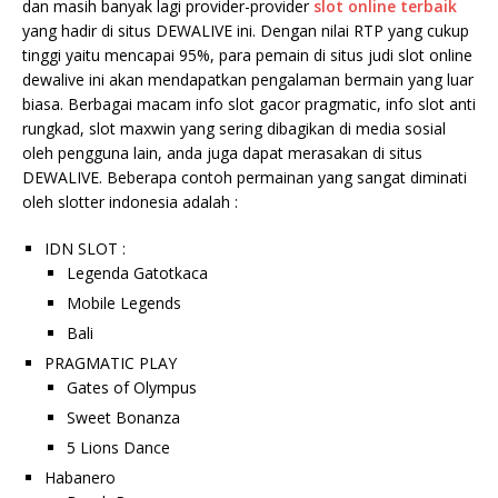
dan masih banyak lagi provider-provider
slot online terbaik
yang hadir di situs DEWALIVE ini. Dengan nilai RTP yang cukup
tinggi yaitu mencapai 95%, para pemain di situs judi slot online
dewalive ini akan mendapatkan pengalaman bermain yang luar
biasa. Berbagai macam info slot gacor pragmatic, info slot anti
rungkad, slot maxwin yang sering dibagikan di media sosial
oleh pengguna lain, anda juga dapat merasakan di situs
DEWALIVE. Beberapa contoh permainan yang sangat diminati
oleh slotter indonesia adalah :
IDN SLOT :
Legenda Gatotkaca
Mobile Legends
Bali
PRAGMATIC PLAY
Gates of Olympus
Sweet Bonanza
5 Lions Dance
Habanero