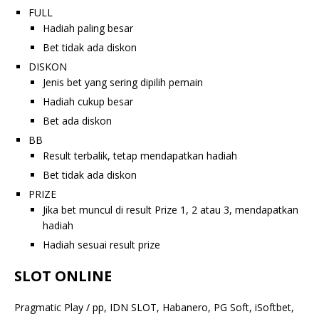
FULL
Hadiah paling besar
Bet tidak ada diskon
DISKON
Jenis bet yang sering dipilih pemain
Hadiah cukup besar
Bet ada diskon
BB
Result terbalik, tetap mendapatkan hadiah
Bet tidak ada diskon
PRIZE
Jika bet muncul di result Prize 1, 2 atau 3, mendapatkan
hadiah
Hadiah sesuai result prize
SLOT ONLINE
Pragmatic Play / pp, IDN SLOT, Habanero, PG Soft, iSoftbet,