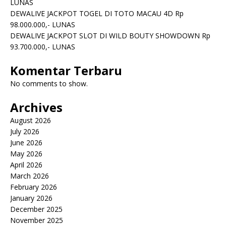
LUNAS
DEWALIVE JACKPOT TOGEL DI TOTO MACAU 4D Rp
98.000.000,- LUNAS
DEWALIVE JACKPOT SLOT DI WILD BOUTY SHOWDOWN Rp
93.700.000,- LUNAS
Komentar Terbaru
No comments to show.
Archives
August 2026
July 2026
June 2026
May 2026
April 2026
March 2026
February 2026
January 2026
December 2025
November 2025