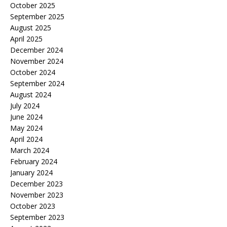
October 2025
September 2025
August 2025
April 2025
December 2024
November 2024
October 2024
September 2024
August 2024
July 2024
June 2024
May 2024
April 2024
March 2024
February 2024
January 2024
December 2023
November 2023
October 2023
September 2023