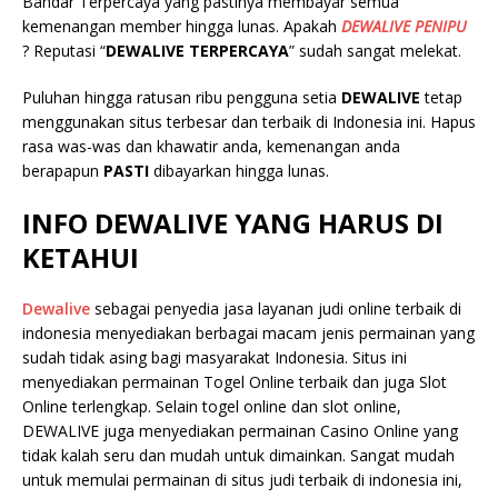
Bandar Terpercaya yang pastinya membayar semua
kemenangan member hingga lunas. Apakah
DEWALIVE
PENIPU
? Reputasi “
DEWALIVE
TERPERCAYA
” sudah sangat melekat.
Puluhan hingga ratusan ribu pengguna setia
DEWALIVE
tetap
menggunakan situs terbesar dan terbaik di Indonesia ini. Hapus
rasa was-was dan khawatir anda, kemenangan anda
berapapun
PASTI
dibayarkan hingga lunas.
INFO DEWALIVE
YANG HARUS DI
KETAHUI
Dewalive
sebagai penyedia jasa layanan judi online terbaik di
indonesia menyediakan berbagai macam jenis permainan yang
sudah tidak asing bagi masyarakat Indonesia. Situs ini
menyediakan permainan Togel Online terbaik dan juga Slot
Online terlengkap. Selain togel online dan slot online,
DEWALIVE juga menyediakan permainan Casino Online yang
tidak kalah seru dan mudah untuk dimainkan. Sangat mudah
untuk memulai permainan di situs judi terbaik di indonesia ini,