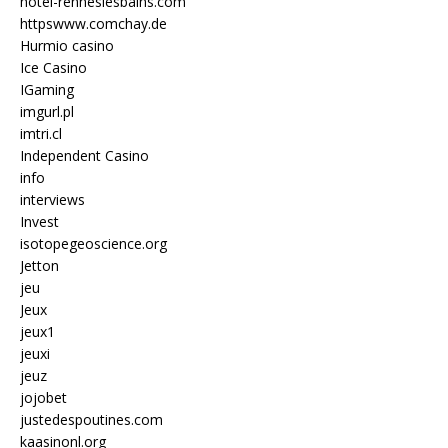
hotel-renneslesbains.com
httpswww.comchay.de
Hurmio casino
Ice Casino
IGaming
imgurl.pl
imtri.cl
Independent Casino
info
interviews
Invest
isotopegeoscience.org
Jetton
jeu
Jeux
jeux1
jeuxi
jeuz
jojobet
justedespoutines.com
kaasinonl.org