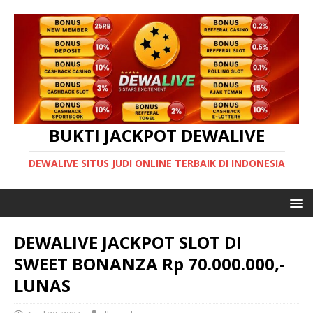
BUKTI JACKPOT DEWALIVE
DEWALIVE SITUS JUDI ONLINE TERBAIK DI INDONESIA
DEWALIVE JACKPOT SLOT DI
SWEET BONANZA Rp 70.000.000,-
LUNAS