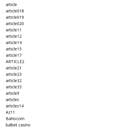
article
article018
article019
article020
article11
article12
article14
article15
article17
ARTICLE2
article21
article23
article32
article33
article9
articles
articles14
Az11
Bahiscom
balbet casino