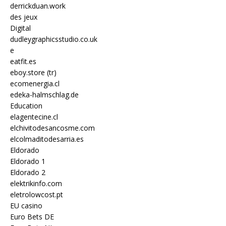
derrickduan.work
des jeux
Digital
dudleygraphicsstudio.co.uk
e
eatfit.es
eboy.store (tr)
ecomenergia.cl
edeka-halmschlag.de
Education
elagentecine.cl
elchivitodesancosme.com
elcolmaditodesarria.es
Eldorado
Eldorado 1
Eldorado 2
elektrikinfo.com
eletrolowcost.pt
EU casino
Euro Bets DE