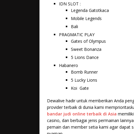
IDN SLOT :
Legenda Gatotkaca
Mobile Legends
Bali
PRAGMATIC PLAY
Gates of Olympus
Sweet Bonanza
5 Lions Dance
Habanero
Bomb Runner
5 Lucky Lions
Koi Gate
Dewalive hadir untuk memberikan Anda pe
provider terbaik di dunia kami mempriorita
bandar judi online terbaik di Asia
memiliki
casino, dan berbagai jenis permainan lainnya.
pemain dan member setia kami agar dapat s
nyaman.