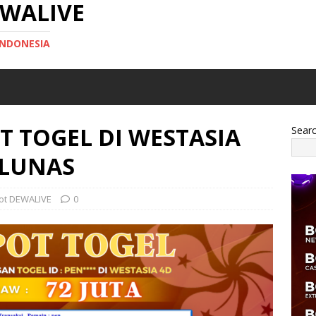
EWALIVE
 INDONESIA
T TOGEL DI WESTASIA
Sear
- LUNAS
pot DEWALIVE
0