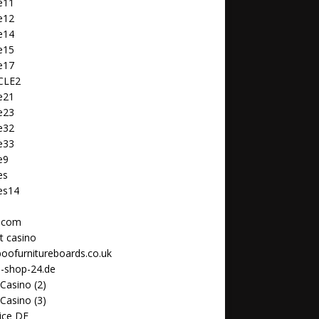
le11
le12
le14
le15
le17
CLE2
le21
le23
le32
le33
le9
es
les14
scom
t casino
oofurnitureboards.co.uk
-shop-24.de
Casino (2)
Casino (3)
ice DE