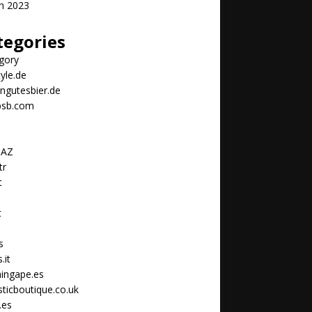
h 2023
tegories
gory
tyle.de
ongutesbier.de
bsb.com
 AZ
tr
t
t
s
.it
ingape.es
ticboutique.co.uk
.es