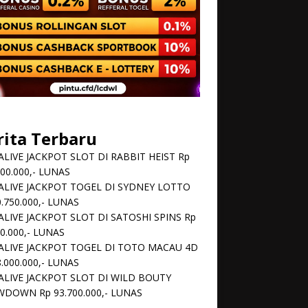
rita Terbaru
LIVE JACKPOT SLOT DI RABBIT HEIST Rp
500.000,- LUNAS
LIVE JACKPOT TOGEL DI SYDNEY LOTTO
0.750.000,- LUNAS
LIVE JACKPOT SLOT DI SATOSHI SPINS Rp
00.000,- LUNAS
LIVE JACKPOT TOGEL DI TOTO MACAU 4D
8.000.000,- LUNAS
LIVE JACKPOT SLOT DI WILD BOUTY
DOWN Rp 93.700.000,- LUNAS