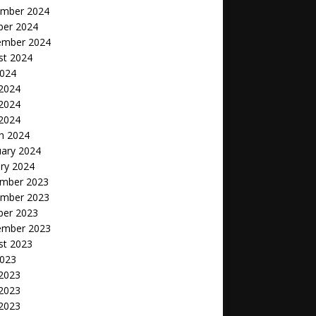
mber 2024
ber 2024
ember 2024
st 2024
2024
 2024
2024
 2024
h 2024
uary 2024
ry 2024
mber 2023
mber 2023
ber 2023
ember 2023
st 2023
2023
 2023
2023
 2023