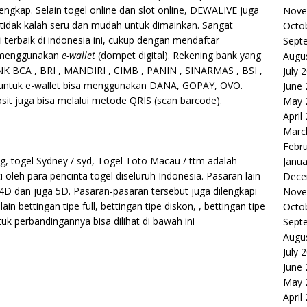
lengkap. Selain togel online dan slot online, DEWALIVE juga
Nove
tidak kalah seru dan mudah untuk dimainkan. Sangat
Octo
 terbaik di indonesia ini, cukup dengan mendaftar
Sept
a menggunakan
e-wallet
(dompet digital). Rekening bank yang
Augu
ANK BCA , BRI , MANDIRI , CIMB , PANIN , SINARMAS , BSI ,
July 
ntuk e-wallet bisa menggunakan DANA, GOPAY, OVO.
June
sit juga bisa melalui metode QRIS (scan barcode).
May 
April
Marc
Febr
g, togel Sydney / syd, Togel Toto Macau / ttm adalah
Janua
oleh para pencinta togel diseluruh Indonesia. Pasaran lain
Dece
4D dan juga 5D. Pasaran-pasaran tersebut juga dilengkapi
Nove
n bettingan tipe full, bettingan tipe diskon, , bettingan tipe
Octo
tuk perbandingannya bisa dilihat di bawah ini
Sept
Augu
July 
June
May 
April