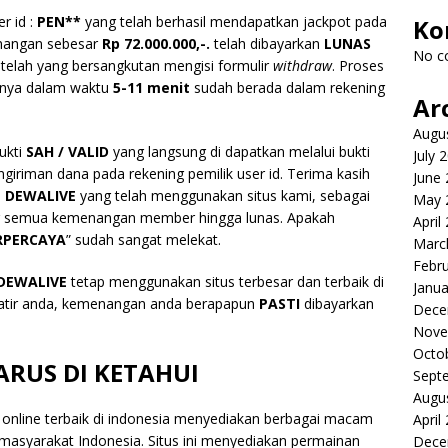
r id :
PEN**
yang telah berhasil mendapatkan jackpot pada
Ko
angan sebesar
Rp
72.000.000
,-.
telah dibayarkan
LUNAS
No c
setelah yang bersangkutan mengisi formulir
withdraw
. Proses
anya dalam waktu
5-11 menit
sudah berada dalam rekening
Ar
Augu
bukti
SAH / VALID
yang langsung di dapatkan melalui bukti
July 
giriman dana pada rekening pemilik user id. Terima kasih
June
a
DEWALIVE
yang telah menggunakan situs kami, sebagai
May 
r semua kemenangan member hingga lunas. Apakah
April
RPERCAYA
” sudah sangat melekat.
Marc
Febr
DEWALIVE
tetap menggunakan situs terbesar dan terbaik di
Janua
watir anda, kemenangan anda berapapun
PASTI
dibayarkan
Dece
Nove
Octo
ARUS DI KETAHUI
Sept
Augu
i online terbaik di indonesia menyediakan berbagai macam
April
 masyarakat Indonesia. Situs ini menyediakan permainan
Dece