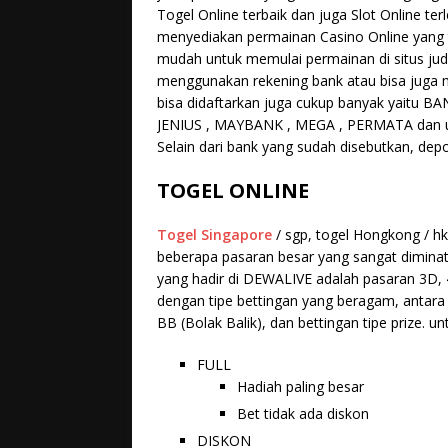
Togel Online terbaik dan juga Slot Online ter
menyediakan permainan Casino Online yang 
mudah untuk memulai permainan di situs judi
menggunakan rekening bank atau bisa jug
bisa didaftarkan juga cukup banyak yaitu B
JENIUS , MAYBANK , MEGA , PERMATA dan u
Selain dari bank yang sudah disebutkan, depo
TOGEL ONLINE
Togel Singapore
/ sgp, togel Hongkong / hk
beberapa pasaran besar yang sangat diminati 
yang hadir di DEWALIVE adalah pasaran 3D, 
dengan tipe bettingan yang beragam, antara lai
BB (Bolak Balik), dan bettingan tipe prize. un
FULL
Hadiah paling besar
Bet tidak ada diskon
DISKON