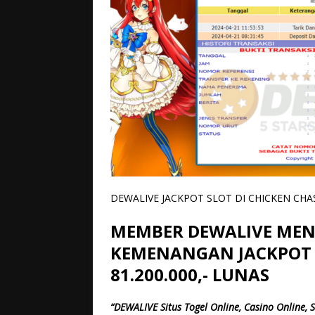
DEWALIVE JACKPOT SLOT DI CHICKEN CHASE
MEMBER DEWALIVE ME
KEMENANGAN JACKPOT S
81.200.000,- LUNAS
“
DEWALIVE
Situs Togel Online, Casino Online, 