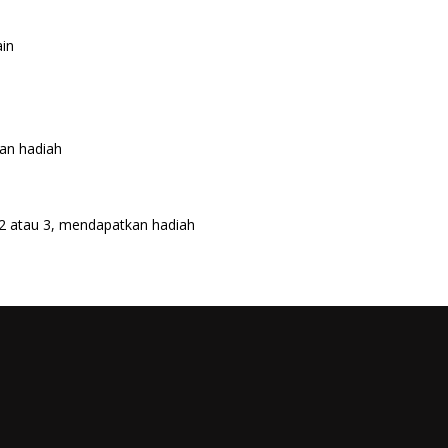
ain
kan hadiah
1, 2 atau 3, mendapatkan hadiah
 Soft, iSoftbet, dan masih banyak lagi provider-provider
LIVE ini. Dengan nilai RTP yang cukup tinggi yaitu mencapai
dewalive ini akan mendapatkan pengalaman bermain yang luar
tic, info slot anti rungkad, slot maxwin yang sering
n, anda juga dapat merasakan di situs DEWALIVE. Beberapa