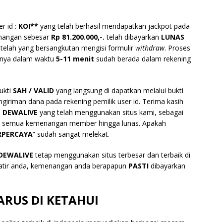
r id :
KOI**
yang telah berhasil mendapatkan jackpot pada
angan sebesar
Rp
81.200.000
,-.
telah dibayarkan
LUNAS
setelah yang bersangkutan mengisi formulir
withdraw
. Proses
anya dalam waktu
5-11 menit
sudah berada dalam rekening
bukti
SAH / VALID
yang langsung di dapatkan melalui bukti
giriman dana pada rekening pemilik user id. Terima kasih
a
DEWALIVE
yang telah menggunakan situs kami, sebagai
r semua kemenangan member hingga lunas. Apakah
RPERCAYA
” sudah sangat melekat.
DEWALIVE
tetap menggunakan situs terbesar dan terbaik di
watir anda, kemenangan anda berapapun
PASTI
dibayarkan
ARUS DI KETAHUI