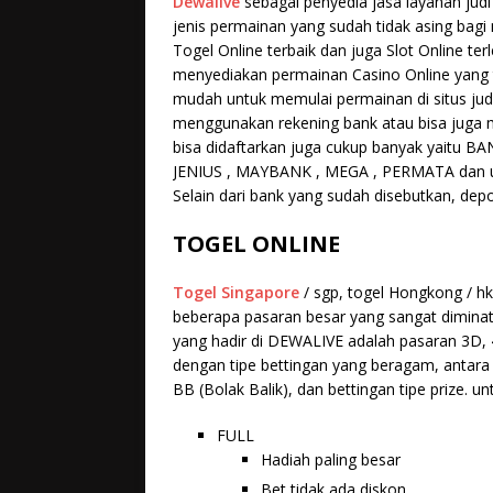
Dewalive
sebagai penyedia jasa layanan jud
jenis permainan yang sudah tidak asing bagi
Togel Online terbaik dan juga Slot Online ter
menyediakan permainan Casino Online yang 
mudah untuk memulai permainan di situs judi
menggunakan rekening bank atau bisa jug
bisa didaftarkan juga cukup banyak yaitu B
JENIUS , MAYBANK , MEGA , PERMATA dan u
Selain dari bank yang sudah disebutkan, depo
TOGEL ONLINE
Togel Singapore
/ sgp, togel Hongkong / hk
beberapa pasaran besar yang sangat diminati 
yang hadir di DEWALIVE adalah pasaran 3D, 
dengan tipe bettingan yang beragam, antara lai
BB (Bolak Balik), dan bettingan tipe prize. un
FULL
Hadiah paling besar
Bet tidak ada diskon