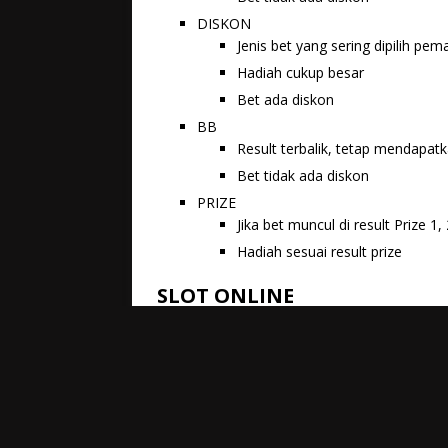
DISKON
Jenis bet yang sering dipilih pem
Hadiah cukup besar
Bet ada diskon
BB
Result terbalik, tetap mendapat
Bet tidak ada diskon
PRIZE
Jika bet muncul di result Prize 
Hadiah sesuai result prize
SLOT ONLINE
Pragmatic Play / pp, IDN SLOT, Habanero, PG
slot online terbaik
yang hadir di situs DEWA
95%, para pemain di situs judi slot online 
biasa. Berbagai macam info slot gacor pragma
dibagikan di media sosial oleh pengguna lai