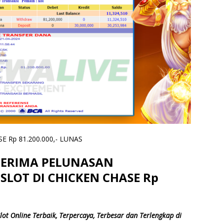
 Rp 81.200.000,- LUNAS
NERIMA PELUNASAN
LOT DI CHICKEN CHASE Rp
Slot Online Terbaik, Terpercaya, Terbesar dan Terlengkap di