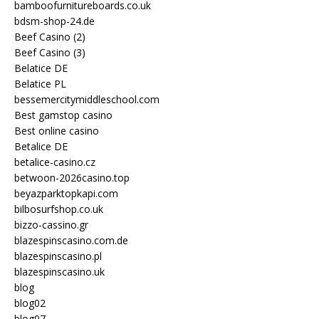
bamboofurnitureboards.co.uk
bdsm-shop-24.de
Beef Casino (2)
Beef Casino (3)
Belatice DE
Belatice PL
bessemercitymiddleschool.com
Best gamstop casino
Best online casino
Betalice DE
betalice-casino.cz
betwoon-2026casino.top
beyazparktopkapi.com
bilbosurfshop.co.uk
bizzo-cassino.gr
blazespinscasino.com.de
blazespinscasino.pl
blazespinscasino.uk
blog
blog02
blog07