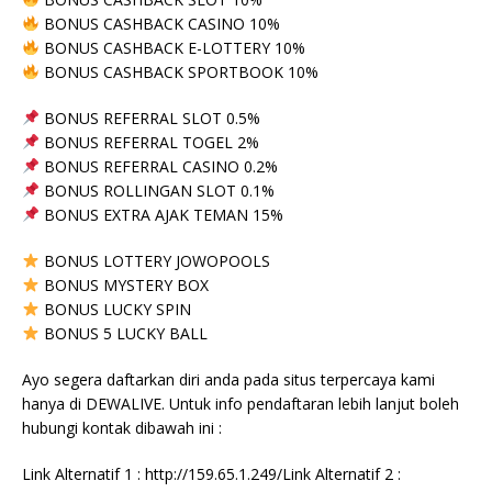
BONUS CASHBACK CASINO 10%
BONUS CASHBACK E-LOTTERY 10%
BONUS CASHBACK SPORTBOOK 10%
BONUS REFERRAL SLOT 0.5%
BONUS REFERRAL TOGEL 2%
BONUS REFERRAL CASINO 0.2%
BONUS ROLLINGAN SLOT 0.1%
BONUS EXTRA AJAK TEMAN 15%
BONUS LOTTERY JOWOPOOLS
BONUS MYSTERY BOX
BONUS LUCKY SPIN
BONUS 5 LUCKY BALL
Ayo segera daftarkan diri anda pada situs terpercaya kami
hanya di DEWALIVE. Untuk info pendaftaran lebih lanjut boleh
hubungi kontak dibawah ini :
Link Alternatif 1 : http://159.65.1.249/Link Alternatif 2 :