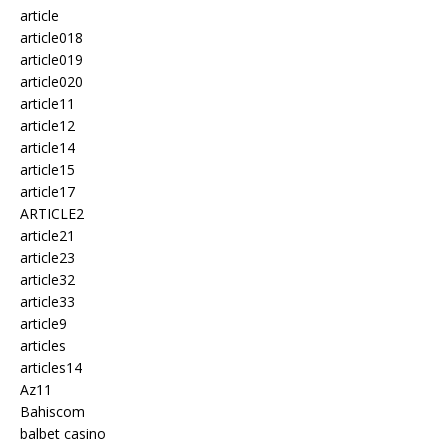
article
article018
article019
article020
article11
article12
article14
article15
article17
ARTICLE2
article21
article23
article32
article33
article9
articles
articles14
Az11
Bahiscom
balbet casino