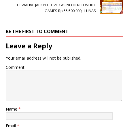
DEWALIVE JACKPOT LIVE CASINO DI RED WHITE
GAMES Rp 55.500.000,- LUNAS
BE THE FIRST TO COMMENT
Leave a Reply
Your email address will not be published.
Comment
Name
*
Email
*