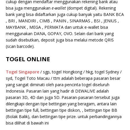
cukup dengan mendaftar menggunakan rekening bank atau
bisa juga menggunakan
e-wallet
(dompet digital). Rekening
bank yang bisa didaftarkan juga cukup banyak yaitu BANK BCA
, BRI , MANDIRI , CIMB , PANIN , SINARMAS , BSI , JENIUS ,
MAYBANK , MEGA , PERMATA dan untuk e-wallet bisa
menggunakan DANA, GOPAY, OVO. Selain dari bank yang
sudah disebutkan, deposit juga bisa melalui metode QRIS
(scan barcode).
TOGEL ONLINE
Togel Singapore
/ sgp, togel Hongkong / hkg, togel Sydney /
syd, Togel Toto Macau / ttm adalah beberapa pasaran besar
yang sangat diminati oleh para pencinta togel diseluruh
Indonesia. Pasaran lain yang hadir di DEWALIVE adalah
pasaran 3D, 4D dan juga 5D. Pasaran-pasaran tersebut juga
dilengkapi dengan tipe bettingan yang beragam, antara lain
bettingan tipe full, bettingan tipe diskon, , bettingan tipe BB
(Bolak Balik), dan bettingan tipe prize. untuk perbandingannya
bisa dilihat di bawah ini