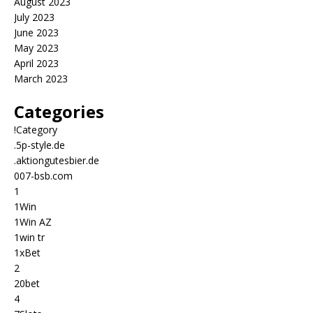
August 2023
July 2023
June 2023
May 2023
April 2023
March 2023
Categories
!Category
.5p-style.de
.aktiongutesbier.de
007-bsb.com
1
1Win
1Win AZ
1win tr
1xBet
2
20bet
4