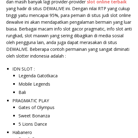
dan masih banyak lagi provider-provider
slot online terbaik
yang hadir di situs DEWALIVE ini. Dengan nilai RTP yang cukup
tinggi yaitu mencapai 95%, para pemain di situs judi slot online
dewalive ini akan mendapatkan pengalaman bermain yang luar
biasa. Berbagai macam info slot gacor pragmatic, info slot anti
rungkad, slot maxwin yang sering dibagikan di media sosial
oleh pengguna lain, anda juga dapat merasakan di situs
DEWALIVE. Beberapa contoh permainan yang sangat diminati
oleh slotter indonesia adalah :
IDN SLOT :
Legenda Gatotkaca
Mobile Legends
Bali
PRAGMATIC PLAY
Gates of Olympus
Sweet Bonanza
5 Lions Dance
Habanero