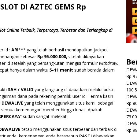
SLOT DI AZTEC GEMS Rp
Slot Online Terbaik, Terpercaya, Terbesar dan Terlengkap di
r id :
ARI
*** yang telah berhasil mendapatkan jackpot
emenangan sebesar
Rp 95.000.000,-.
telah dibayarkan
Be
ser id setelah yang bersangkutan mengisi formulir
withdraw
.
DEWA
cepat hanya dalam waktu
5-11 menit
sudah berada dalam
Rp 9
DEWA
bukti
SAH / VALID
yang langsung di dapatkan melalui bukti
100.
giriman dana pada rekening pemilik user id. Terima kasih
DEWA
a
DEWALIVE
yang telah menggunakan situs kami, sebagai
Rp 8
r semua kemenangan member hingga lunas. Apakah
DEWA
RPERCAYA
” sudah sangat melekat.
73.0
DEWA
DEWALIVE
tetap menggunakan situs terbesar dan terbaik di
Rp 9
watir anda, kemenangan anda berapapun
PASTI
dibayarkan