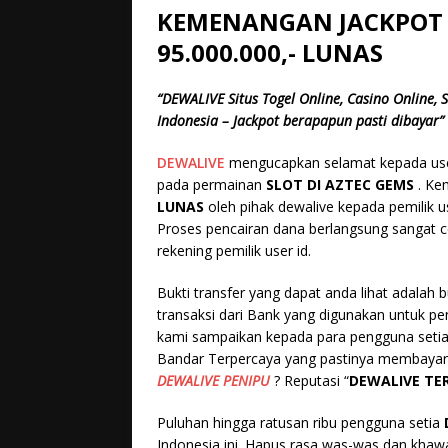
KEMENANGAN
JACKPOT 
95.000.000,- LUNAS
“
DEWALIVE
Situs Togel Online, Casino Online, 
Indonesia – Jackpot berapapun pasti dibayar”
DEWALIVE
mengucapkan selamat kepada use
pada permainan
SLOT DI AZTEC GEMS
. K
LUNAS
oleh pihak dewalive kepada pemilik u
Proses pencairan dana berlangsung sangat 
rekening pemilik user id.
Bukti transfer yang dapat anda lihat adalah 
transaksi dari Bank yang digunakan untuk pen
kami sampaikan kepada para pengguna seti
Bandar Terpercaya yang pastinya membaya
DEWALIVE
PENIPU
? Reputasi “
DEWALIVE
TE
Puluhan hingga ratusan ribu pengguna setia
Indonesia ini. Hapus rasa was-was dan kha