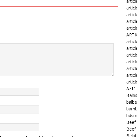
artic
artic
artic
artic
artic
ARTI
artic
artic
artic
artic
artic
articl
artic
Az11
Bahi
balbe
bamb
bdsm
Beef 
Beef 
Belat