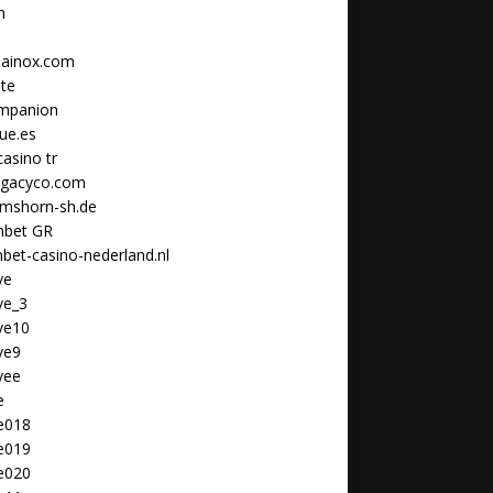
n
ainox.com
ate
ompanion
que.es
casino tr
legacyco.com
lmshorn-sh.de
bet GR
et-casino-nederland.nl
ve
ve_3
ve10
ve9
vee
e
le018
le019
le020