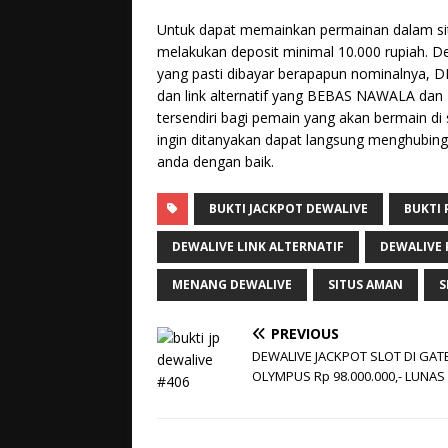
Untuk dapat memainkan permainan dalam situs
melakukan deposit minimal 10.000 rupiah. D
yang pasti dibayar berapapun nominalnya, D
dan link alternatif yang BEBAS NAWALA d
tersendiri bagi pemain yang akan bermain di 
ingin ditanyakan dapat langsung menghubingi
anda dengan baik.
BUKTI JACKPOT DEWALIVE
BUKTI
DEWALIVE LINK ALTERNATIF
DEWALIVE 
MENANG DEWALIVE
SITUS AMAN
S
PREVIOUS
DEWALIVE JACKPOT SLOT DI GAT
OLYMPUS Rp 98.000.000,- LUNAS