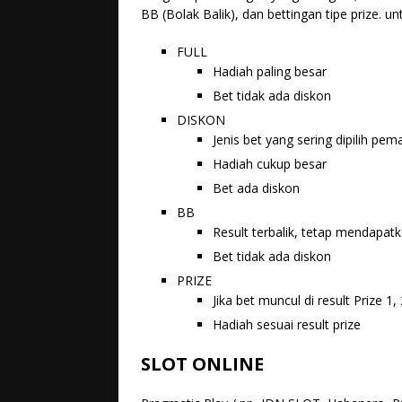
BB (Bolak Balik), dan bettingan tipe prize. un
FULL
Hadiah paling besar
Bet tidak ada diskon
DISKON
Jenis bet yang sering dipilih pem
Hadiah cukup besar
Bet ada diskon
BB
Result terbalik, tetap mendapat
Bet tidak ada diskon
PRIZE
Jika bet muncul di result Prize 
Hadiah sesuai result prize
SLOT ONLINE