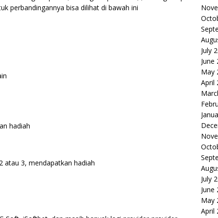
tuk perbandingannya bisa dilihat di bawah ini
Nove
Octo
Sept
Augu
July 
June
May 
ain
April
Marc
Febr
Janua
Dece
kan hadiah
Nove
Octo
Sept
1, 2 atau 3, mendapatkan hadiah
Augu
July 
June
May 
April