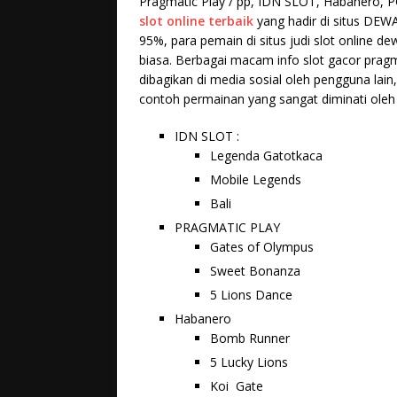
Pragmatic Play / pp, IDN SLOT, Habanero, PG
slot online terbaik
yang hadir di situs DEWA
95%, para pemain di situs judi slot online 
biasa. Berbagai macam info slot gacor pragma
dibagikan di media sosial oleh pengguna lai
contoh permainan yang sangat diminati oleh s
IDN SLOT :
Legenda Gatotkaca
Mobile Legends
Bali
PRAGMATIC PLAY
Gates of Olympus
Sweet Bonanza
5 Lions Dance
Habanero
Bomb Runner
5 Lucky Lions
Koi Gate