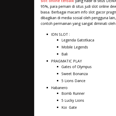
slot online terbaik
yang hadir di situs DEWA
95%, para pemain di situs judi slot online 
biasa. Berbagai macam info slot gacor pragma
dibagikan di media sosial oleh pengguna lai
contoh permainan yang sangat diminati oleh s
IDN SLOT :
Legenda Gatotkaca
Mobile Legends
Bali
PRAGMATIC PLAY
Gates of Olympus
Sweet Bonanza
5 Lions Dance
Habanero
Bomb Runner
5 Lucky Lions
Koi Gate