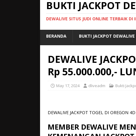
BUKTI JACKPOT D
DEWALIVE SITUS JUDI ONLINE TERBAIK DI
BERANDA
BUKTI JACKPOT DEWALIVE
DEWALIVE JACKPO
Rp 55.000.000,- L
May 17, 2024
dliveadm
Bukti Jack
DEWALIVE JACKPOT TOGEL DI OREGON 4D R
MEMBER DEWALIVE ME