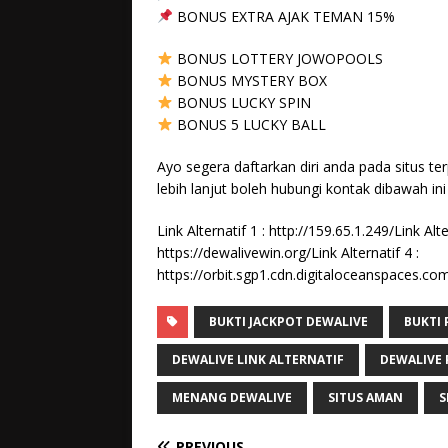
BONUS EXTRA AJAK TEMAN 15%
BONUS LOTTERY JOWOPOOLS
BONUS MYSTERY BOX
BONUS LUCKY SPIN
BONUS 5 LUCKY BALL
Ayo segera daftarkan diri anda pada situs t
lebih lanjut boleh hubungi kontak dibawah ini 
Link Alternatif 1 : http://159.65.1.249/Link Alte
https://dewalivewin.org/Link Alternatif 4 :
https://orbit.sgp1.cdn.digitaloceanspaces.co
BUKTI JACKPOT DEWALIVE
BUKTI
DEWALIVE LINK ALTERNATIF
DEWALIVE 
MENANG DEWALIVE
SITUS AMAN
S
PREVIOUS