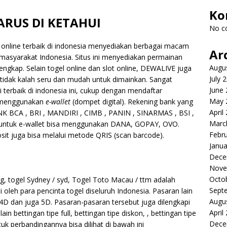
Ko
ARUS DI KETAHUI
No c
i online terbaik di indonesia menyediakan berbagai macam
Ar
 masyarakat Indonesia. Situs ini menyediakan permainan
Augu
lengkap. Selain togel online dan slot online, DEWALIVE juga
July 
tidak kalah seru dan mudah untuk dimainkan. Sangat
June
 terbaik di indonesia ini, cukup dengan mendaftar
May 
a menggunakan
e-wallet
(dompet digital). Rekening bank yang
April
ANK BCA , BRI , MANDIRI , CIMB , PANIN , SINARMAS , BSI ,
Marc
ntuk e-wallet bisa menggunakan DANA, GOPAY, OVO.
Febr
sit juga bisa melalui metode QRIS (scan barcode).
Janua
Dece
Nove
Octo
g, togel Sydney / syd, Togel Toto Macau / ttm adalah
Sept
oleh para pencinta togel diseluruh Indonesia. Pasaran lain
Augu
4D dan juga 5D. Pasaran-pasaran tersebut juga dilengkapi
April
n bettingan tipe full, bettingan tipe diskon, , bettingan tipe
Dece
tuk perbandingannya bisa dilihat di bawah ini