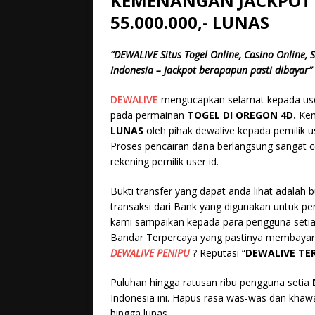
KEMENANGAN JACKPOT T
55.000.000,- LUNAS
“
DEWALIVE
Situs Togel Online, Casino Online, 
Indonesia – Jackpot berapapun pasti dibayar”
DEWALIVE
mengucapkan selamat kepada use
pada permainan
TOGEL DI OREGON 4D.
Kem
LUNAS
oleh pihak dewalive kepada pemilik u
Proses pencairan dana berlangsung sangat 
rekening pemilik user id.
Bukti transfer yang dapat anda lihat adalah 
transaksi dari Bank yang digunakan untuk pen
kami sampaikan kepada para pengguna seti
Bandar Terpercaya yang pastinya membaya
DEWALIVE
PENIPU
? Reputasi “
DEWALIVE
TE
Puluhan hingga ratusan ribu pengguna setia
Indonesia ini. Hapus rasa was-was dan kha
hingga lunas.