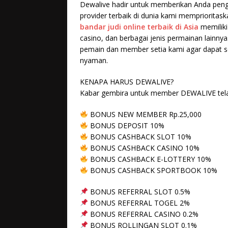
Dewalive hadir untuk memberikan Anda pe
provider terbaik di dunia kami mempriorita
bandar judi online terbaik di Asia
memiliki
casino, dan berbagai jenis permainan lainnya.
pemain dan member setia kami agar dapat s
nyaman.
KENAPA HARUS DEWALIVE?
Kabar gembira untuk member DEWALIVE tela
BONUS NEW MEMBER Rp.25,000
BONUS DEPOSIT 10%
BONUS CASHBACK SLOT 10%
BONUS CASHBACK CASINO 10%
BONUS CASHBACK E-LOTTERY 10%
BONUS CASHBACK SPORTBOOK 10%
BONUS REFERRAL SLOT 0.5%
BONUS REFERRAL TOGEL 2%
BONUS REFERRAL CASINO 0.2%
BONUS ROLLINGAN SLOT 0.1%