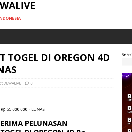
EWALIVE
 INDONESIA
T TOGEL DI OREGON 4D
Sear
UNAS
pot DEWALIVE
0
p 55.000.000,- LUNAS
NERIMA PELUNASAN