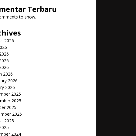
mentar Terbaru
omments to show.
chives
st 2026
2026
 2026
2026
 2026
h 2026
uary 2026
ry 2026
mber 2025
mber 2025
ber 2025
ember 2025
st 2025
 2025
mber 2024