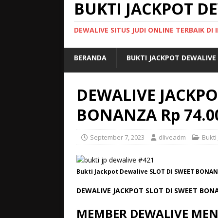
BUKTI JACKPOT D
DEWALIVE SITUS JUDI ONLINE TERBAIK DI
BERANDA
BUKTI JACKPOT DEWALIVE
DEWALIVE JACKPO
BONANZA Rp 74.00
September 7, 2023
dliveadm
Bukti
Bukti Jackpot Dewalive SLOT DI SWEET BONA
DEWALIVE JACKPOT SLOT DI SWEET BONAN
MEMBER DEWALIVE ME