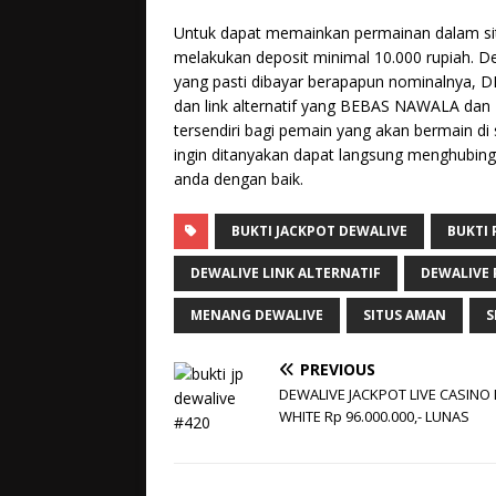
Untuk dapat memainkan permainan dalam situs
melakukan deposit minimal 10.000 rupiah. D
yang pasti dibayar berapapun nominalnya, D
dan link alternatif yang BEBAS NAWALA d
tersendiri bagi pemain yang akan bermain di 
ingin ditanyakan dapat langsung menghubingi
anda dengan baik.
BUKTI JACKPOT DEWALIVE
BUKTI
DEWALIVE LINK ALTERNATIF
DEWALIVE 
MENANG DEWALIVE
SITUS AMAN
S
PREVIOUS
DEWALIVE JACKPOT LIVE CASINO 
WHITE Rp 96.000.000,- LUNAS