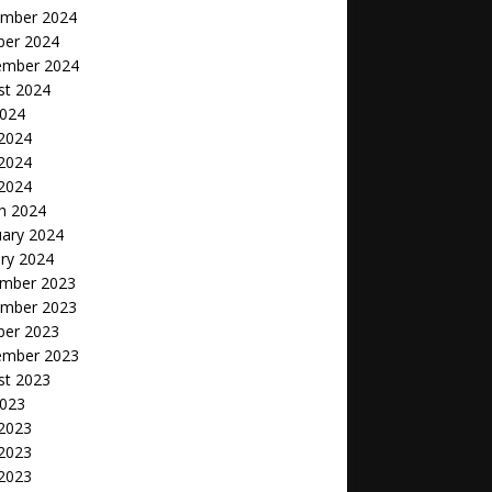
mber 2024
ber 2024
ember 2024
st 2024
2024
 2024
2024
 2024
h 2024
uary 2024
ry 2024
mber 2023
mber 2023
ber 2023
ember 2023
st 2023
2023
 2023
2023
 2023