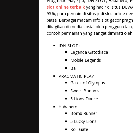
Pragmatic Play / pp, IDN SLOT, Habanero, PG
slot online terbaik
yang hadir di situs DEWA
95%, para pemain di situs judi slot online 
biasa. Berbagai macam info slot gacor pragma
dibagikan di media sosial oleh pengguna lai
contoh permainan yang sangat diminati oleh s
IDN SLOT :
Legenda Gatotkaca
Mobile Legends
Bali
PRAGMATIC PLAY
Gates of Olympus
Sweet Bonanza
5 Lions Dance
Habanero
Bomb Runner
5 Lucky Lions
Koi Gate