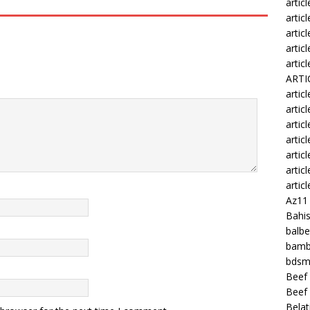
artic
artic
artic
artic
artic
ARTI
artic
artic
artic
artic
artic
articl
artic
Az11
Bahi
balbe
bamb
bdsm
Beef 
Beef 
Belat