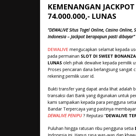
KEMENANGAN
JACKPOT
74.000.000,- LUNAS
“
DEWALIVE
Situs Togel Online, Casino Online, 
Indonesia – Jackpot berapapun pasti dibayar”
DEWALIVE
mengucapkan selamat kepada use
pada permainan
SLOT DI SWEET BONANZ
LUNAS
oleh pihak dewalive kepada pemilik u
Proses pencairan dana berlangsung sangat 
rekening pemilik user id.
Bukti transfer yang dapat anda lihat adalah 
transaksi dari Bank yang digunakan untuk pen
kami sampaikan kepada para pengguna seti
Bandar Terpercaya yang pastinya membaya
DEWALIVE
PENIPU
? Reputasi “
DEWALIVE
TE
Puluhan hingga ratusan ribu pengguna setia
Indonesia ini. Hapus rasa was-was dan kha