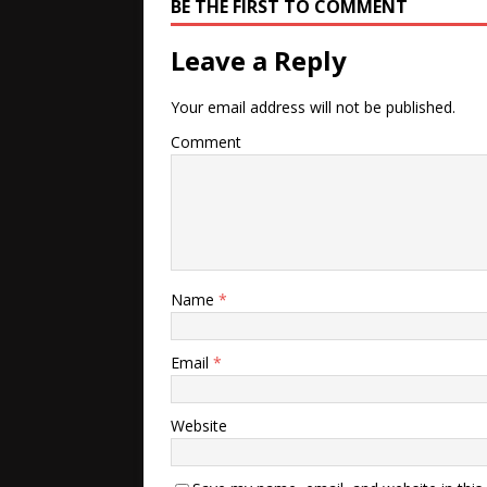
BE THE FIRST TO COMMENT
Leave a Reply
Your email address will not be published.
Comment
Name
*
Email
*
Website