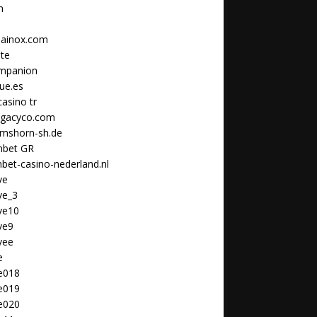
n
ainox.com
ate
ompanion
que.es
casino tr
legacyco.com
lmshorn-sh.de
bet GR
et-casino-nederland.nl
ve
ve_3
ve10
ve9
vee
e
le018
le019
le020