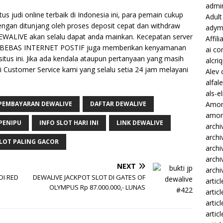
admi
 judi online terbaik di Indonesia ini, para pemain cukup
Adult
engan ditunjang oleh proses deposit cepat dan withdraw
adym
EWALIVE akan selalu dapat anda mainkan. Kecepatan server
Affili
an BEBAS INTERNET POSTIF juga memberikan kenyamanan
ai c
situs ini. Jika ada kendala ataupun pertanyaan yang masih
alcri
 Customer Service kami yang selalu setia 24 jam melayani
Alev 
alfa
als-e
 PEMBAYARAN DEWALIVE
DAFTAR DEWALIVE
Amon
amonb
PENIPU
INFO SLOT HARI INI
LINK DEWALIVE
archi
archi
LOT PALING GACOR
archi
archi
NEXT
archi
DI RED
DEWALIVE JACKPOT SLOT DI GATES OF
articl
OLYMPUS Rp 87.000.000,- LUNAS
artic
artic
artic