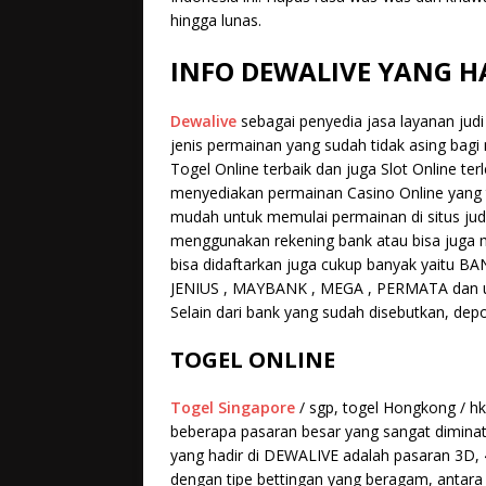
hingga lunas.
INFO DEWALIVE
YANG H
Dewalive
sebagai penyedia jasa layanan jud
jenis permainan yang sudah tidak asing bagi
Togel Online terbaik dan juga Slot Online ter
menyediakan permainan Casino Online yang 
mudah untuk memulai permainan di situs judi
menggunakan rekening bank atau bisa jug
bisa didaftarkan juga cukup banyak yaitu B
JENIUS , MAYBANK , MEGA , PERMATA dan u
Selain dari bank yang sudah disebutkan, depo
TOGEL ONLINE
Togel Singapore
/ sgp, togel Hongkong / hk
beberapa pasaran besar yang sangat diminati 
yang hadir di DEWALIVE adalah pasaran 3D, 
dengan tipe bettingan yang beragam, antara lai