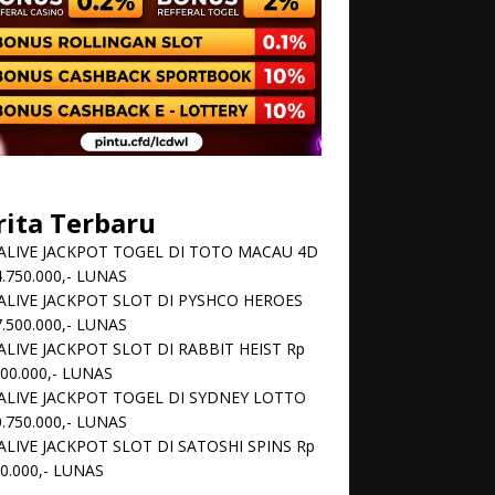
rita Terbaru
LIVE JACKPOT TOGEL DI TOTO MACAU 4D
4.750.000,- LUNAS
LIVE JACKPOT SLOT DI PYSHCO HEROES
7.500.000,- LUNAS
LIVE JACKPOT SLOT DI RABBIT HEIST Rp
500.000,- LUNAS
LIVE JACKPOT TOGEL DI SYDNEY LOTTO
0.750.000,- LUNAS
LIVE JACKPOT SLOT DI SATOSHI SPINS Rp
00.000,- LUNAS