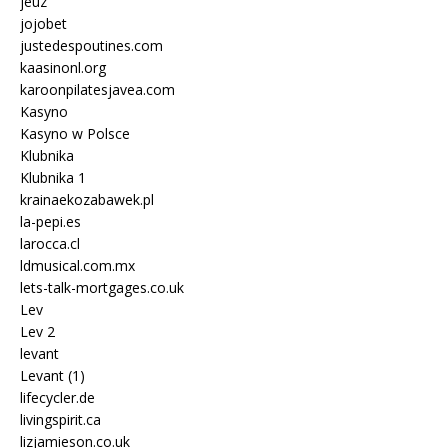
jeuz
jojobet
justedespoutines.com
kaasinonl.org
karoonpilatesjavea.com
Kasyno
Kasyno w Polsce
Klubnika
Klubnika 1
krainaekozabawek.pl
la-pepi.es
larocca.cl
ldmusical.com.mx
lets-talk-mortgages.co.uk
Lev
Lev 2
levant
Levant (1)
lifecycler.de
livingspirit.ca
lizjamieson.co.uk