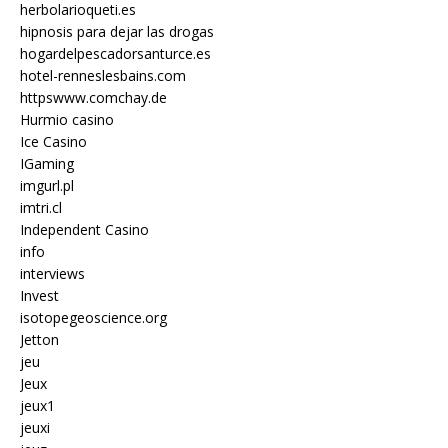
herbolarioqueti.es
hipnosis para dejar las drogas
hogardelpescadorsanturce.es
hotel-renneslesbains.com
httpswww.comchay.de
Hurmio casino
Ice Casino
IGaming
imgurl.pl
imtri.cl
Independent Casino
info
interviews
Invest
isotopegeoscience.org
Jetton
jeu
Jeux
jeux1
jeuxi