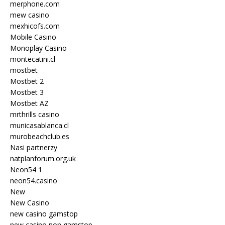
merphone.com
mew casino
mexhicofs.com
Mobile Casino
Monoplay Casino
montecatini.cl
mostbet
Mostbet 2
Mostbet 3
Mostbet AZ
mrthrills casino
municasablanca.cl
murobeachclub.es
Nasi partnerzy
natplanforum.org.uk
Neon54 1
neon54.casino
New
New Casino
new casino gamstop
new casino non gamstop