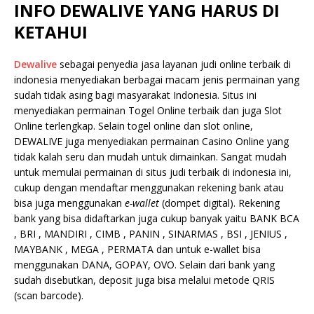
INFO DEWALIVE
YANG HARUS DI
KETAHUI
Dewalive
sebagai penyedia jasa layanan judi online terbaik di
indonesia menyediakan berbagai macam jenis permainan yang
sudah tidak asing bagi masyarakat Indonesia. Situs ini
menyediakan permainan Togel Online terbaik dan juga Slot
Online terlengkap. Selain togel online dan slot online,
DEWALIVE juga menyediakan permainan Casino Online yang
tidak kalah seru dan mudah untuk dimainkan. Sangat mudah
untuk memulai permainan di situs judi terbaik di indonesia ini,
cukup dengan mendaftar menggunakan rekening bank atau
bisa juga menggunakan
e-wallet
(dompet digital). Rekening
bank yang bisa didaftarkan juga cukup banyak yaitu BANK BCA
, BRI , MANDIRI , CIMB , PANIN , SINARMAS , BSI , JENIUS ,
MAYBANK , MEGA , PERMATA dan untuk e-wallet bisa
menggunakan DANA, GOPAY, OVO. Selain dari bank yang
sudah disebutkan, deposit juga bisa melalui metode QRIS
(scan barcode).