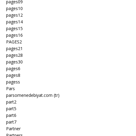
pages09
pages10
pages12
pages14
pages15
pages16
PAGES2
pages21
pages28
pages30
pages6
pages8
pagess
Pars
parsomenedebiyat.com (tr)
part2
part5
part6
part7
Partner
Partners