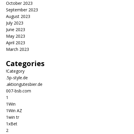
October 2023
September 2023
August 2023
July 2023
June 2023
May 2023
April 2023
March 2023
Categories
!Category
.5p-style.de
.aktiongutesbier.de
007-bsb.com
1
1Win
1Win AZ
1win tr
1xBet
2