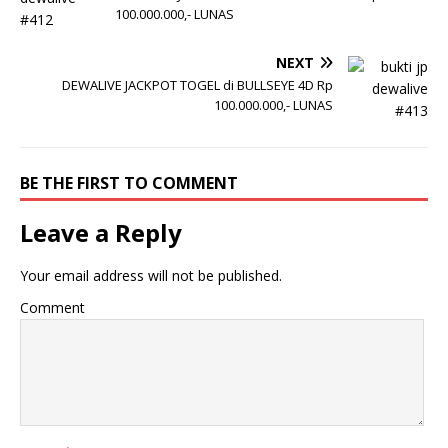
100.000.000,- LUNAS
NEXT
DEWALIVE JACKPOT TOGEL di BULLSEYE 4D Rp
100.000.000,- LUNAS
BE THE FIRST TO COMMENT
Leave a Reply
Your email address will not be published.
Comment