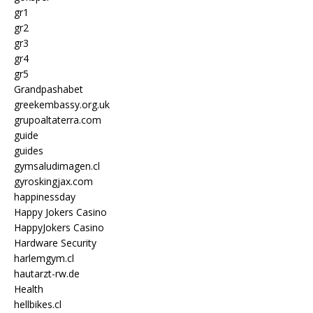
gr1
gr2
gr3
gr4
gr5
Grandpashabet
greekembassy.org.uk
grupoaltaterra.com
guide
guides
gymsaludimagen.cl
gyroskingjax.com
happinessday
Happy Jokers Casino
HappyJokers Casino
Hardware Security
harlemgym.cl
hautarzt-rw.de
Health
hellbikes.cl