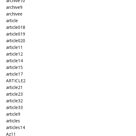
archive10
archive9
archivee
article
article018
article019
article020
article11
article12
article14
article15
article17
ARTICLE2
article21
article23
article32
article33
article9
articles
articles14
Az11