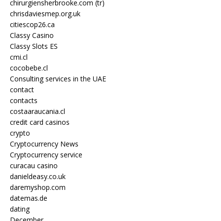
chirurgiensherbrooke.com (tr)
chrisdaviesmep.org.uk
citiescop26.ca
Classy Casino
Classy Slots ES
cmi.cl
cocobebe.cl
Consulting services in the UAE
contact
contacts
costaaraucania.cl
credit card casinos
crypto
Cryptocurrency News
Cryptocurrency service
curacau casino
danieldeasy.co.uk
daremyshop.com
datemas.de
dating
December